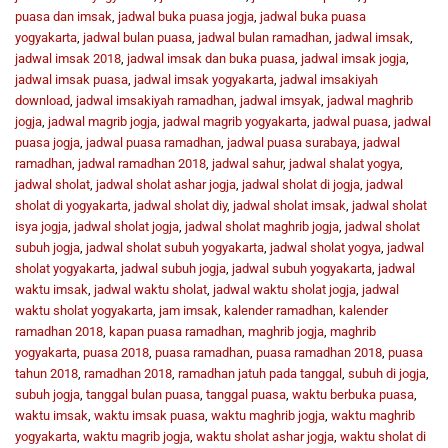
puasa dan imsak
,
jadwal buka puasa jogja
,
jadwal buka puasa
yogyakarta
,
jadwal bulan puasa
,
jadwal bulan ramadhan
,
jadwal imsak
,
jadwal imsak 2018
,
jadwal imsak dan buka puasa
,
jadwal imsak jogja
,
jadwal imsak puasa
,
jadwal imsak yogyakarta
,
jadwal imsakiyah
download
,
jadwal imsakiyah ramadhan
,
jadwal imsyak
,
jadwal maghrib
jogja
,
jadwal magrib jogja
,
jadwal magrib yogyakarta
,
jadwal puasa
,
jadwal
puasa jogja
,
jadwal puasa ramadhan
,
jadwal puasa surabaya
,
jadwal
ramadhan
,
jadwal ramadhan 2018
,
jadwal sahur
,
jadwal shalat yogya
,
jadwal sholat
,
jadwal sholat ashar jogja
,
jadwal sholat di jogja
,
jadwal
sholat di yogyakarta
,
jadwal sholat diy
,
jadwal sholat imsak
,
jadwal sholat
isya jogja
,
jadwal sholat jogja
,
jadwal sholat maghrib jogja
,
jadwal sholat
subuh jogja
,
jadwal sholat subuh yogyakarta
,
jadwal sholat yogya
,
jadwal
sholat yogyakarta
,
jadwal subuh jogja
,
jadwal subuh yogyakarta
,
jadwal
waktu imsak
,
jadwal waktu sholat
,
jadwal waktu sholat jogja
,
jadwal
waktu sholat yogyakarta
,
jam imsak
,
kalender ramadhan
,
kalender
ramadhan 2018
,
kapan puasa ramadhan
,
maghrib jogja
,
maghrib
yogyakarta
,
puasa 2018
,
puasa ramadhan
,
puasa ramadhan 2018
,
puasa
tahun 2018
,
ramadhan 2018
,
ramadhan jatuh pada tanggal
,
subuh di jogja
,
subuh jogja
,
tanggal bulan puasa
,
tanggal puasa
,
waktu berbuka puasa
,
waktu imsak
,
waktu imsak puasa
,
waktu maghrib jogja
,
waktu maghrib
yogyakarta
,
waktu magrib jogja
,
waktu sholat ashar jogja
,
waktu sholat di