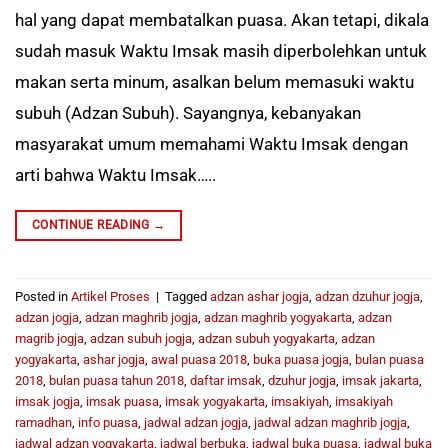
hal yang dapat membatalkan puasa. Akan tetapi, dikala
sudah masuk Waktu Imsak masih diperbolehkan untuk
makan serta minum, asalkan belum memasuki waktu
subuh (Adzan Subuh). Sayangnya, kebanyakan
masyarakat umum memahami Waktu Imsak dengan
arti bahwa Waktu Imsak…..
CONTINUE READING
→
Posted in
Artikel Proses
|
Tagged
adzan ashar jogja
,
adzan dzuhur jogja
,
adzan jogja
,
adzan maghrib jogja
,
adzan maghrib yogyakarta
,
adzan
magrib jogja
,
adzan subuh jogja
,
adzan subuh yogyakarta
,
adzan
yogyakarta
,
ashar jogja
,
awal puasa 2018
,
buka puasa jogja
,
bulan puasa
2018
,
bulan puasa tahun 2018
,
daftar imsak
,
dzuhur jogja
,
imsak jakarta
,
imsak jogja
,
imsak puasa
,
imsak yogyakarta
,
imsakiyah
,
imsakiyah
ramadhan
,
info puasa
,
jadwal adzan jogja
,
jadwal adzan maghrib jogja
,
jadwal adzan yogyakarta
,
jadwal berbuka
,
jadwal buka puasa
,
jadwal buka