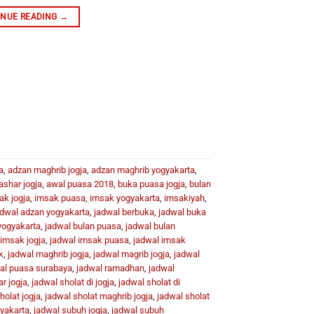
INUE READING
→
a
,
adzan maghrib jogja
,
adzan maghrib yogyakarta
,
ashar jogja
,
awal puasa 2018
,
buka puasa jogja
,
bulan
ak jogja
,
imsak puasa
,
imsak yogyakarta
,
imsakiyah
,
adwal adzan yogyakarta
,
jadwal berbuka
,
jadwal buka
yogyakarta
,
jadwal bulan puasa
,
jadwal bulan
 imsak jogja
,
jadwal imsak puasa
,
jadwal imsak
k
,
jadwal maghrib jogja
,
jadwal magrib jogja
,
jadwal
al puasa surabaya
,
jadwal ramadhan
,
jadwal
r jogja
,
jadwal sholat di jogja
,
jadwal sholat di
holat jogja
,
jadwal sholat maghrib jogja
,
jadwal sholat
gyakarta
,
jadwal subuh jogja
,
jadwal subuh