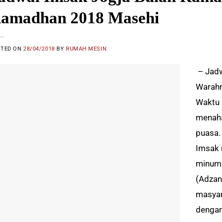
amadhan 2018 Masehi
STED ON
28/04/2018
BY
RUMAH MESIN
– Jadw
Warahm
Waktu 
menaha
puasa.
Imsak 
minum,
(Adzan
masya
dengan