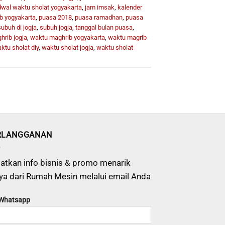
dwal waktu sholat yogyakarta
,
jam imsak
,
kalender
b yogyakarta
,
puasa 2018
,
puasa ramadhan
,
puasa
subuh di jogja
,
subuh jogja
,
tanggal bulan puasa
,
rib jogja
,
waktu maghrib yogyakarta
,
waktu magrib
ktu sholat diy
,
waktu sholat jogja
,
waktu sholat
RLANGGANAN
atkan info bisnis & promo menarik
ya dari Rumah Mesin melalui email Anda
 Whatsapp