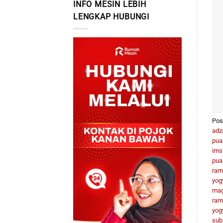
INFO MESIN LEBIH
LENGKAP HUBUNGI
Pos
adz
pua
ims
pua
ram
yog
mag
ram
yog
sub