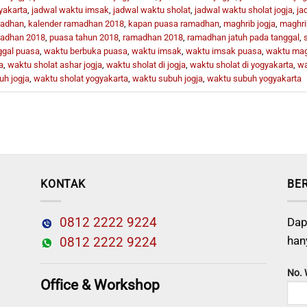
yakarta
,
jadwal waktu imsak
,
jadwal waktu sholat
,
jadwal waktu sholat jogja
,
ja
adhan
,
kalender ramadhan 2018
,
kapan puasa ramadhan
,
maghrib jogja
,
maghri
adhan 2018
,
puasa tahun 2018
,
ramadhan 2018
,
ramadhan jatuh pada tanggal
,
ggal puasa
,
waktu berbuka puasa
,
waktu imsak
,
waktu imsak puasa
,
waktu magh
a
,
waktu sholat ashar jogja
,
waktu sholat di jogja
,
waktu sholat di yogyakarta
,
wa
uh jogja
,
waktu sholat yogyakarta
,
waktu subuh jogja
,
waktu subuh yogyakarta
KONTAK
BE
0812 2222 9224
Dap
han
0812 2222 9224
No.
Office & Workshop