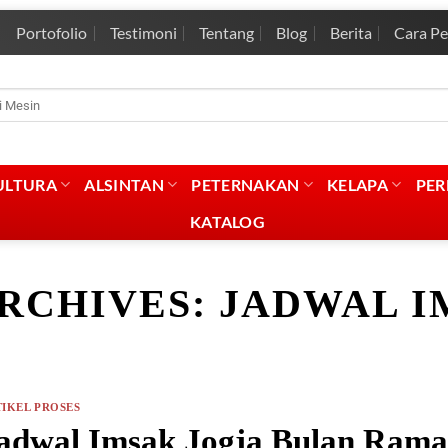
Portofolio
Testimoni
Tentang
Blog
Berita
Cara P
rian
:
ULTURA
ALSINTAN
PETERNAKAN
KELAPA
PE
KATALOG
ARCHIVES:
JADWAL I
IKEL PROSES
adwal Imsak Jogja Bulan Rama