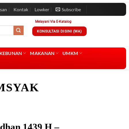
esan
Kontak
Lowker
Subscribe
Melayani Via E-Katalog
KONSULTASI DISINI (WA)
RKEBUNAN
MAKANAN
UMKM
MSYAK
dhan 1439 H –