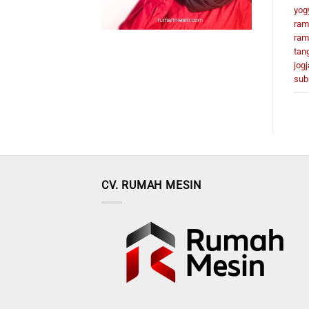
yog
ram
ram
tan
jogj
sub
CV. RUMAH MESIN