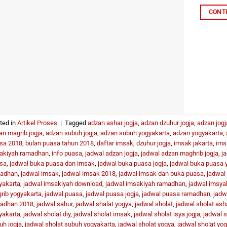
CONT
ted in
Artikel Proses
|
Tagged
adzan ashar jogja
,
adzan dzuhur jogja
,
adzan jogj
an magrib jogja
,
adzan subuh jogja
,
adzan subuh yogyakarta
,
adzan yogyakarta
,
sa 2018
,
bulan puasa tahun 2018
,
daftar imsak
,
dzuhur jogja
,
imsak jakarta
,
ims
akiyah ramadhan
,
info puasa
,
jadwal adzan jogja
,
jadwal adzan maghrib jogja
,
j
sa
,
jadwal buka puasa dan imsak
,
jadwal buka puasa jogja
,
jadwal buka puasa 
adhan
,
jadwal imsak
,
jadwal imsak 2018
,
jadwal imsak dan buka puasa
,
jadwal
yakarta
,
jadwal imsakiyah download
,
jadwal imsakiyah ramadhan
,
jadwal imsya
rib yogyakarta
,
jadwal puasa
,
jadwal puasa jogja
,
jadwal puasa ramadhan
,
jadw
adhan 2018
,
jadwal sahur
,
jadwal shalat yogya
,
jadwal sholat
,
jadwal sholat asha
yakarta
,
jadwal sholat diy
,
jadwal sholat imsak
,
jadwal sholat isya jogja
,
jadwal s
uh jogja
,
jadwal sholat subuh yogyakarta
,
jadwal sholat yogya
,
jadwal sholat yo