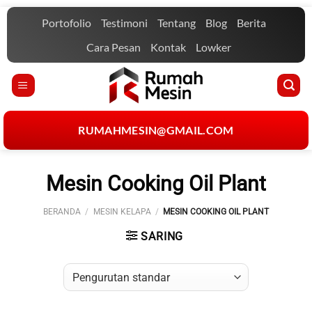
Skip
Portofolio
Testimoni
Tentang
Blog
Berita
to
content
Cara Pesan
Kontak
Lowker
RUMAHMESIN@GMAIL.COM
Mesin Cooking Oil Plant
BERANDA
/
MESIN KELAPA
/
MESIN COOKING OIL PLANT
SARING