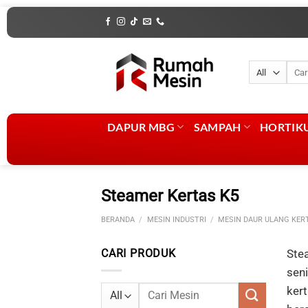
Skip
to
content
Penca
untuk
DAPUR MBG
SAMPAH
HORTIK
Steamer Kertas K5
BERANDA
/
MESIN INDUSTRI
/
MESIN DAUR ULANG KER
CARI PRODUK
Ste
sen
Pencarian
ker
untuk: