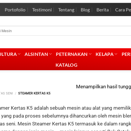
Portofolio
Testimoni
Tentang
Blog
Berita
Cara P
rian
:
ULTURA
ALSINTAN
PETERNAKAN
KELAPA
PE
KATALOG
Menampilkan hasil tungg
TAS SENI
/
STEAMER KERTAS K5
amer Kertas K5 adalah sebuah mesin atau alat yang memilik
i yang pada proses sebelumnya dihancurkan oleh mesin blen
tas seni. Mesin Steamer Kertas K5 termasuk ke dalam rangk