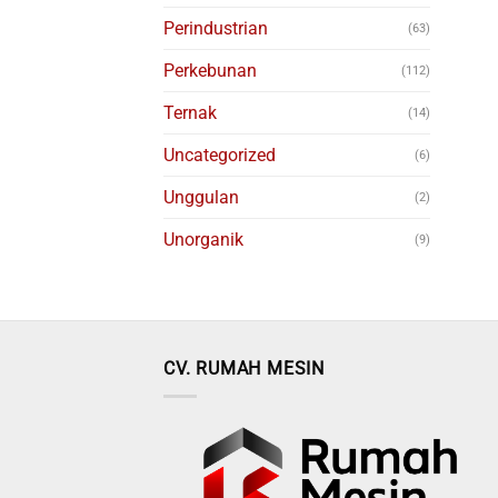
Perindustrian
(63)
Perkebunan
(112)
Ternak
(14)
Uncategorized
(6)
Unggulan
(2)
Unorganik
(9)
CV. RUMAH MESIN