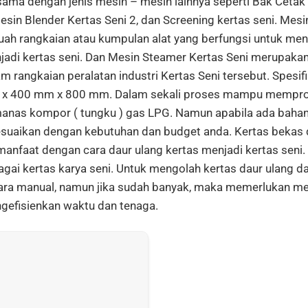
sama dengan jenis mesin – mesin lainnya seperti Bak Cetak 
esin Blender Kertas Seni 2, dan Screening kertas seni. Mes
uah rangkaian atau kumpulan alat yang berfungsi untuk me
jadi kertas seni. Dan Mesin Steamer Kertas Seni merupakan
m rangkaian peralatan industri Kertas Seni tersebut. Spesi
x 400 mm x 800 mm. Dalam sekali proses mampu mempro
anas kompor ( tungku ) gas LPG. Namun apabila ada bahan d
esuaikan dengan kebutuhan dan budget anda. Kertas bekas 
manfaat dengan cara daur ulang kertas menjadi kertas seni
gai kertas karya seni. Untuk mengolah kertas daur ulang d
ara manual, namun jika sudah banyak, maka memerlukan mes
gefisienkan waktu dan tenaga.