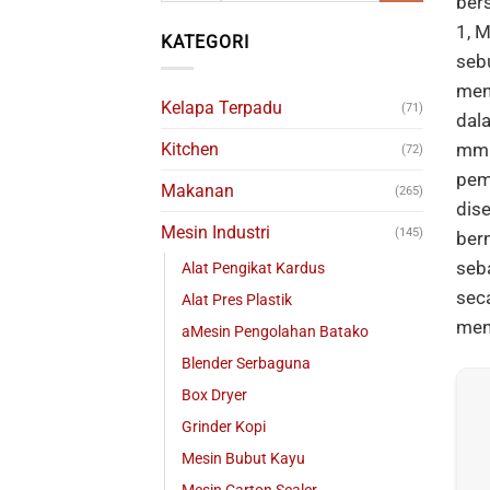
ber
1, M
KATEGORI
seb
men
Kelapa Terpadu
(71)
dala
mm 
Kitchen
(72)
pem
Makanan
(265)
dis
Mesin Industri
(145)
ber
seba
Alat Pengikat Kardus
sec
Alat Pres Plastik
men
aMesin Pengolahan Batako
Blender Serbaguna
Box Dryer
Grinder Kopi
Mesin Bubut Kayu