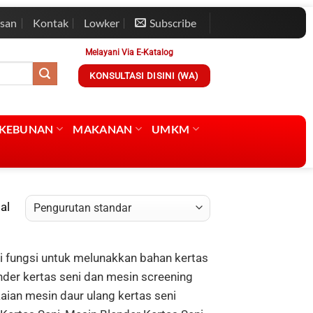
esan
Kontak
Lowker
Subscribe
Melayani Via E-Katalog
KONSULTASI DISINI (WA)
RKEBUNAN
MAKANAN
UMKM
al
i fungsi untuk melunakkan bahan kertas
der kertas seni dan mesin screening
aian mesin daur ulang kertas seni