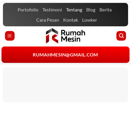
Portofolio
Testimoni
Tentang
Blog
Berita
Cara Pesan
Kontak
Lowker
RUMAHMESIN@GMAIL.COM