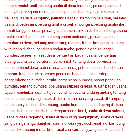
dengan modal kecil
,
peluang usaha di desa terpencil
,
peluang usaha di
desa yang menguntungkan
,
peluang usaha di desa yang menjanjikan
,
peluang usaha di kampung
,
peluang usaha di kampung halaman
,
peluang
usaha di pedesaan
,
peluang usaha di perkampungan
,
peluang usaha ibu
rumah tangga di desa
,
peluang usaha menjanjikan di desa
,
peluang usaha
modal kecil di pedesaan
,
peluang usaha pedesaan
,
peluang usaha
rumahan di desa
,
peluang usaha yang menjanjikan di kampung
,
peluang
wirausaha di desa
,
pendirian badan usaha
,
pengelolaan keuangan
bumdes
,
pengertian aset desa
,
pengertian badan usaha
,
pengertian
bidang usaha jasa
,
peraturan pemerintah tentang desa
,
perencanaan
usaha
,
potensi desa
,
potensi usaha di desa
,
potensi usaha di pedesaan
,
program kerja bumdes
,
proses pendirian badan usaha
,
strategi
pengembangan bumdes
,
struktur organisasi bumdes
,
syarat pendirian
bumdes
,
tentang bumdes
,
tips usaha sukses di desa
,
tujuan badan usaha
,
tujuan mendirikan usaha
,
tujuan pendirian usaha
,
undang undang tentang
desa
,
usaha apa yang cocok di desa
,
usaha apa yang cocok di kampung
,
usaha apa yg cocok di kampung
,
usaha bumdes
,
usaha dagang di desa
,
usaha di desa
,
usaha di desa dengan modal kecil
,
usaha di desa sukses
,
usaha di desa terpencil
,
usaha di desa yang menjanjikan
,
usaha di desa
yang paling menguntungkan
,
usaha di desa yg cocok
,
usaha di kampung
,
usaha di kampung modal kecil
,
usaha di kampung yang cocok
,
usaha di