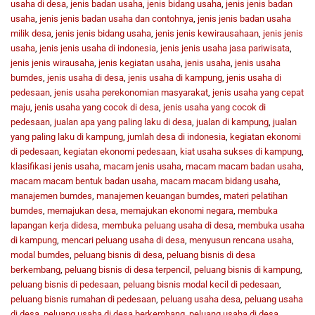
usaha di desa
,
jenis badan usaha
,
jenis bidang usaha
,
jenis jenis badan
usaha
,
jenis jenis badan usaha dan contohnya
,
jenis jenis badan usaha
milik desa
,
jenis jenis bidang usaha
,
jenis jenis kewirausahaan
,
jenis jenis
usaha
,
jenis jenis usaha di indonesia
,
jenis jenis usaha jasa pariwisata
,
jenis jenis wirausaha
,
jenis kegiatan usaha
,
jenis usaha
,
jenis usaha
bumdes
,
jenis usaha di desa
,
jenis usaha di kampung
,
jenis usaha di
pedesaan
,
jenis usaha perekonomian masyarakat
,
jenis usaha yang cepat
maju
,
jenis usaha yang cocok di desa
,
jenis usaha yang cocok di
pedesaan
,
jualan apa yang paling laku di desa
,
jualan di kampung
,
jualan
yang paling laku di kampung
,
jumlah desa di indonesia
,
kegiatan ekonomi
di pedesaan
,
kegiatan ekonomi pedesaan
,
kiat usaha sukses di kampung
,
klasifikasi jenis usaha
,
macam jenis usaha
,
macam macam badan usaha
,
macam macam bentuk badan usaha
,
macam macam bidang usaha
,
manajemen bumdes
,
manajemen keuangan bumdes
,
materi pelatihan
bumdes
,
memajukan desa
,
memajukan ekonomi negara
,
membuka
lapangan kerja didesa
,
membuka peluang usaha di desa
,
membuka usaha
di kampung
,
mencari peluang usaha di desa
,
menyusun rencana usaha
,
modal bumdes
,
peluang bisnis di desa
,
peluang bisnis di desa
berkembang
,
peluang bisnis di desa terpencil
,
peluang bisnis di kampung
,
peluang bisnis di pedesaan
,
peluang bisnis modal kecil di pedesaan
,
peluang bisnis rumahan di pedesaan
,
peluang usaha desa
,
peluang usaha
di desa
,
peluang usaha di desa berkembang
,
peluang usaha di desa