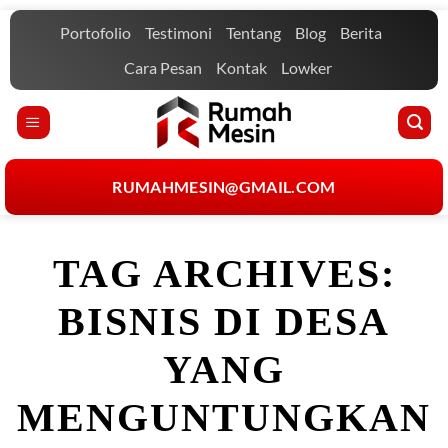
Skip
Portofolio
Testimoni
Tentang
Blog
Berita
to
content
Cara Pesan
Kontak
Lowker
RUMAHMESIN@GMAIL.COM
TAG ARCHIVES:
BISNIS DI DESA
YANG
MENGUNTUNGKAN