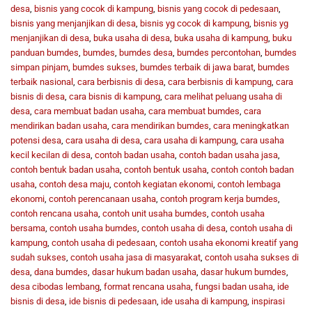
desa
,
bisnis yang cocok di kampung
,
bisnis yang cocok di pedesaan
,
bisnis yang menjanjikan di desa
,
bisnis yg cocok di kampung
,
bisnis yg
menjanjikan di desa
,
buka usaha di desa
,
buka usaha di kampung
,
buku
panduan bumdes
,
bumdes
,
bumdes desa
,
bumdes percontohan
,
bumdes
simpan pinjam
,
bumdes sukses
,
bumdes terbaik di jawa barat
,
bumdes
terbaik nasional
,
cara berbisnis di desa
,
cara berbisnis di kampung
,
cara
bisnis di desa
,
cara bisnis di kampung
,
cara melihat peluang usaha di
desa
,
cara membuat badan usaha
,
cara membuat bumdes
,
cara
mendirikan badan usaha
,
cara mendirikan bumdes
,
cara meningkatkan
potensi desa
,
cara usaha di desa
,
cara usaha di kampung
,
cara usaha
kecil kecilan di desa
,
contoh badan usaha
,
contoh badan usaha jasa
,
contoh bentuk badan usaha
,
contoh bentuk usaha
,
contoh contoh badan
usaha
,
contoh desa maju
,
contoh kegiatan ekonomi
,
contoh lembaga
ekonomi
,
contoh perencanaan usaha
,
contoh program kerja bumdes
,
contoh rencana usaha
,
contoh unit usaha bumdes
,
contoh usaha
bersama
,
contoh usaha bumdes
,
contoh usaha di desa
,
contoh usaha di
kampung
,
contoh usaha di pedesaan
,
contoh usaha ekonomi kreatif yang
sudah sukses
,
contoh usaha jasa di masyarakat
,
contoh usaha sukses di
desa
,
dana bumdes
,
dasar hukum badan usaha
,
dasar hukum bumdes
,
desa cibodas lembang
,
format rencana usaha
,
fungsi badan usaha
,
ide
bisnis di desa
,
ide bisnis di pedesaan
,
ide usaha di kampung
,
inspirasi