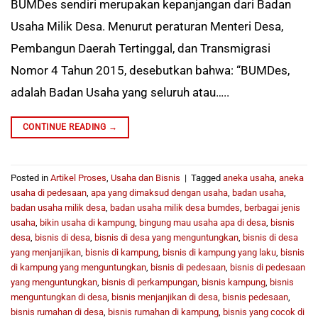
BUMDes sendiri merupakan kepanjangan dari Badan
Usaha Milik Desa. Menurut peraturan Menteri Desa,
Pembangun Daerah Tertinggal, dan Transmigrasi
Nomor 4 Tahun 2015, desebutkan bahwa: “BUMDes,
adalah Badan Usaha yang seluruh atau…..
CONTINUE READING
→
Posted in
Artikel Proses
,
Usaha dan Bisnis
|
Tagged
aneka usaha
,
aneka
usaha di pedesaan
,
apa yang dimaksud dengan usaha
,
badan usaha
,
badan usaha milik desa
,
badan usaha milik desa bumdes
,
berbagai jenis
usaha
,
bikin usaha di kampung
,
bingung mau usaha apa di desa
,
bisnis
desa
,
bisnis di desa
,
bisnis di desa yang menguntungkan
,
bisnis di desa
yang menjanjikan
,
bisnis di kampung
,
bisnis di kampung yang laku
,
bisnis
di kampung yang menguntungkan
,
bisnis di pedesaan
,
bisnis di pedesaan
yang menguntungkan
,
bisnis di perkampungan
,
bisnis kampung
,
bisnis
menguntungkan di desa
,
bisnis menjanjikan di desa
,
bisnis pedesaan
,
bisnis rumahan di desa
,
bisnis rumahan di kampung
,
bisnis yang cocok di