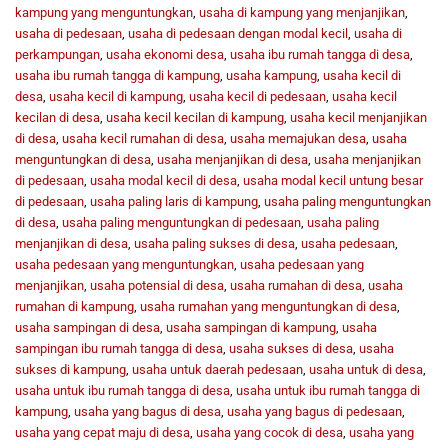
kampung yang menguntungkan
,
usaha di kampung yang menjanjikan
,
usaha di pedesaan
,
usaha di pedesaan dengan modal kecil
,
usaha di
perkampungan
,
usaha ekonomi desa
,
usaha ibu rumah tangga di desa
,
usaha ibu rumah tangga di kampung
,
usaha kampung
,
usaha kecil di
desa
,
usaha kecil di kampung
,
usaha kecil di pedesaan
,
usaha kecil
kecilan di desa
,
usaha kecil kecilan di kampung
,
usaha kecil menjanjikan
di desa
,
usaha kecil rumahan di desa
,
usaha memajukan desa
,
usaha
menguntungkan di desa
,
usaha menjanjikan di desa
,
usaha menjanjikan
di pedesaan
,
usaha modal kecil di desa
,
usaha modal kecil untung besar
di pedesaan
,
usaha paling laris di kampung
,
usaha paling menguntungkan
di desa
,
usaha paling menguntungkan di pedesaan
,
usaha paling
menjanjikan di desa
,
usaha paling sukses di desa
,
usaha pedesaan
,
usaha pedesaan yang menguntungkan
,
usaha pedesaan yang
menjanjikan
,
usaha potensial di desa
,
usaha rumahan di desa
,
usaha
rumahan di kampung
,
usaha rumahan yang menguntungkan di desa
,
usaha sampingan di desa
,
usaha sampingan di kampung
,
usaha
sampingan ibu rumah tangga di desa
,
usaha sukses di desa
,
usaha
sukses di kampung
,
usaha untuk daerah pedesaan
,
usaha untuk di desa
,
usaha untuk ibu rumah tangga di desa
,
usaha untuk ibu rumah tangga di
kampung
,
usaha yang bagus di desa
,
usaha yang bagus di pedesaan
,
usaha yang cepat maju di desa
,
usaha yang cocok di desa
,
usaha yang