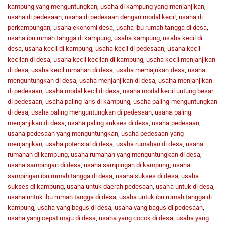
kampung yang menguntungkan
,
usaha di kampung yang menjanjikan
,
usaha di pedesaan
,
usaha di pedesaan dengan modal kecil
,
usaha di
perkampungan
,
usaha ekonomi desa
,
usaha ibu rumah tangga di desa
,
usaha ibu rumah tangga di kampung
,
usaha kampung
,
usaha kecil di
desa
,
usaha kecil di kampung
,
usaha kecil di pedesaan
,
usaha kecil
kecilan di desa
,
usaha kecil kecilan di kampung
,
usaha kecil menjanjikan
di desa
,
usaha kecil rumahan di desa
,
usaha memajukan desa
,
usaha
menguntungkan di desa
,
usaha menjanjikan di desa
,
usaha menjanjikan
di pedesaan
,
usaha modal kecil di desa
,
usaha modal kecil untung besar
di pedesaan
,
usaha paling laris di kampung
,
usaha paling menguntungkan
di desa
,
usaha paling menguntungkan di pedesaan
,
usaha paling
menjanjikan di desa
,
usaha paling sukses di desa
,
usaha pedesaan
,
usaha pedesaan yang menguntungkan
,
usaha pedesaan yang
menjanjikan
,
usaha potensial di desa
,
usaha rumahan di desa
,
usaha
rumahan di kampung
,
usaha rumahan yang menguntungkan di desa
,
usaha sampingan di desa
,
usaha sampingan di kampung
,
usaha
sampingan ibu rumah tangga di desa
,
usaha sukses di desa
,
usaha
sukses di kampung
,
usaha untuk daerah pedesaan
,
usaha untuk di desa
,
usaha untuk ibu rumah tangga di desa
,
usaha untuk ibu rumah tangga di
kampung
,
usaha yang bagus di desa
,
usaha yang bagus di pedesaan
,
usaha yang cepat maju di desa
,
usaha yang cocok di desa
,
usaha yang