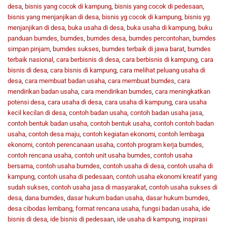
desa
,
bisnis yang cocok di kampung
,
bisnis yang cocok di pedesaan
,
bisnis yang menjanjikan di desa
,
bisnis yg cocok di kampung
,
bisnis yg
menjanjikan di desa
,
buka usaha di desa
,
buka usaha di kampung
,
buku
panduan bumdes
,
bumdes
,
bumdes desa
,
bumdes percontohan
,
bumdes
simpan pinjam
,
bumdes sukses
,
bumdes terbaik di jawa barat
,
bumdes
terbaik nasional
,
cara berbisnis di desa
,
cara berbisnis di kampung
,
cara
bisnis di desa
,
cara bisnis di kampung
,
cara melihat peluang usaha di
desa
,
cara membuat badan usaha
,
cara membuat bumdes
,
cara
mendirikan badan usaha
,
cara mendirikan bumdes
,
cara meningkatkan
potensi desa
,
cara usaha di desa
,
cara usaha di kampung
,
cara usaha
kecil kecilan di desa
,
contoh badan usaha
,
contoh badan usaha jasa
,
contoh bentuk badan usaha
,
contoh bentuk usaha
,
contoh contoh badan
usaha
,
contoh desa maju
,
contoh kegiatan ekonomi
,
contoh lembaga
ekonomi
,
contoh perencanaan usaha
,
contoh program kerja bumdes
,
contoh rencana usaha
,
contoh unit usaha bumdes
,
contoh usaha
bersama
,
contoh usaha bumdes
,
contoh usaha di desa
,
contoh usaha di
kampung
,
contoh usaha di pedesaan
,
contoh usaha ekonomi kreatif yang
sudah sukses
,
contoh usaha jasa di masyarakat
,
contoh usaha sukses di
desa
,
dana bumdes
,
dasar hukum badan usaha
,
dasar hukum bumdes
,
desa cibodas lembang
,
format rencana usaha
,
fungsi badan usaha
,
ide
bisnis di desa
,
ide bisnis di pedesaan
,
ide usaha di kampung
,
inspirasi