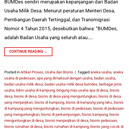
BUMDes sendiri merupakan kepanjangan dari Badan
Usaha Milik Desa. Menurut peraturan Menteri Desa,
Pembangun Daerah Tertinggal, dan Transmigrasi
Nomor 4 Tahun 2015, desebutkan bahwa: “BUMDes,
adalah Badan Usaha yang seluruh atau…..
CONTINUE READING
→
Posted in
Artikel Proses
,
Usaha dan Bisnis
|
Tagged
aneka usaha
,
aneka
usaha di pedesaan
,
apa yang dimaksud dengan usaha
,
badan usaha
,
badan usaha milik desa
,
badan usaha milik desa bumdes
,
berbagai jenis
usaha
,
bikin usaha di kampung
,
bingung mau usaha apa di desa
,
bisnis
desa
,
bisnis di desa
,
bisnis di desa yang menguntungkan
,
bisnis di desa
yang menjanjikan
,
bisnis di kampung
,
bisnis di kampung yang laku
,
bisnis
di kampung yang menguntungkan
,
bisnis di pedesaan
,
bisnis di pedesaan
yang menguntungkan
,
bisnis di perkampungan
,
bisnis kampung
,
bisnis
menguntungkan di desa
,
bisnis menjanjikan di desa
,
bisnis pedesaan
,
bisnis rumahan di desa
,
bisnis rumahan di kampung
,
bisnis yang cocok di