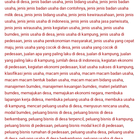
usaha di desa
,
jenis badan usaha
,
jenis bidang usaha
,
jenis jenis badan
usaha
,
jenis jenis badan usaha dan contohnya
,
jenis jenis badan usaha
milik desa
,
jenis jenis bidang usaha
,
jenis jenis kewirausahaan
,
jenis jenis
usaha
,
jenis jenis usaha di indonesia
,
jenis jenis usaha jasa pariwisata
,
jenis jenis wirausaha
,
jenis kegiatan usaha
,
jenis usaha
,
jenis usaha
bumdes
,
jenis usaha di desa
,
jenis usaha di kampung
,
jenis usaha di
pedesaan
,
jenis usaha perekonomian masyarakat
,
jenis usaha yang cepat
maju
,
jenis usaha yang cocok di desa
,
jenis usaha yang cocok di
pedesaan
,
jualan apa yang paling laku di desa
,
jualan di kampung
,
jualan
yang paling laku di kampung
,
jumlah desa di indonesia
,
kegiatan ekonomi
di pedesaan
,
kegiatan ekonomi pedesaan
,
kiat usaha sukses di kampung
,
klasifikasi jenis usaha
,
macam jenis usaha
,
macam macam badan usaha
,
macam macam bentuk badan usaha
,
macam macam bidang usaha
,
manajemen bumdes
,
manajemen keuangan bumdes
,
materi pelatihan
bumdes
,
memajukan desa
,
memajukan ekonomi negara
,
membuka
lapangan kerja didesa
,
membuka peluang usaha di desa
,
membuka usaha
di kampung
,
mencari peluang usaha di desa
,
menyusun rencana usaha
,
modal bumdes
,
peluang bisnis di desa
,
peluang bisnis di desa
berkembang
,
peluang bisnis di desa terpencil
,
peluang bisnis di kampung
,
peluang bisnis di pedesaan
,
peluang bisnis modal kecil di pedesaan
,
peluang bisnis rumahan di pedesaan
,
peluang usaha desa
,
peluang usaha
di desa
,
peluang usaha di desa berkembang
,
peluang usaha di desa