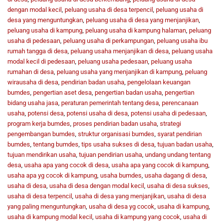
dengan modal kecil
,
peluang usaha di desa terpencil
,
peluang usaha di
desa yang menguntungkan
,
peluang usaha di desa yang menjanjikan
,
peluang usaha di kampung
,
peluang usaha di kampung halaman
,
peluang
usaha di pedesaan
,
peluang usaha di perkampungan
,
peluang usaha ibu
rumah tangga di desa
,
peluang usaha menjanjikan di desa
,
peluang usaha
modal kecil di pedesaan
,
peluang usaha pedesaan
,
peluang usaha
rumahan di desa
,
peluang usaha yang menjanjikan di kampung
,
peluang
wirausaha di desa
,
pendirian badan usaha
,
pengelolaan keuangan
bumdes
,
pengertian aset desa
,
pengertian badan usaha
,
pengertian
bidang usaha jasa
,
peraturan pemerintah tentang desa
,
perencanaan
usaha
,
potensi desa
,
potensi usaha di desa
,
potensi usaha di pedesaan
,
program kerja bumdes
,
proses pendirian badan usaha
,
strategi
pengembangan bumdes
,
struktur organisasi bumdes
,
syarat pendirian
bumdes
,
tentang bumdes
,
tips usaha sukses di desa
,
tujuan badan usaha
,
tujuan mendirikan usaha
,
tujuan pendirian usaha
,
undang undang tentang
desa
,
usaha apa yang cocok di desa
,
usaha apa yang cocok di kampung
,
usaha apa yg cocok di kampung
,
usaha bumdes
,
usaha dagang di desa
,
usaha di desa
,
usaha di desa dengan modal kecil
,
usaha di desa sukses
,
usaha di desa terpencil
,
usaha di desa yang menjanjikan
,
usaha di desa
yang paling menguntungkan
,
usaha di desa yg cocok
,
usaha di kampung
,
usaha di kampung modal kecil
,
usaha di kampung yang cocok
,
usaha di