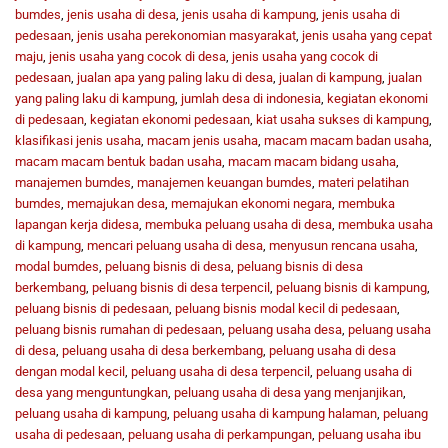
bumdes
,
jenis usaha di desa
,
jenis usaha di kampung
,
jenis usaha di
pedesaan
,
jenis usaha perekonomian masyarakat
,
jenis usaha yang cepat
maju
,
jenis usaha yang cocok di desa
,
jenis usaha yang cocok di
pedesaan
,
jualan apa yang paling laku di desa
,
jualan di kampung
,
jualan
yang paling laku di kampung
,
jumlah desa di indonesia
,
kegiatan ekonomi
di pedesaan
,
kegiatan ekonomi pedesaan
,
kiat usaha sukses di kampung
,
klasifikasi jenis usaha
,
macam jenis usaha
,
macam macam badan usaha
,
macam macam bentuk badan usaha
,
macam macam bidang usaha
,
manajemen bumdes
,
manajemen keuangan bumdes
,
materi pelatihan
bumdes
,
memajukan desa
,
memajukan ekonomi negara
,
membuka
lapangan kerja didesa
,
membuka peluang usaha di desa
,
membuka usaha
di kampung
,
mencari peluang usaha di desa
,
menyusun rencana usaha
,
modal bumdes
,
peluang bisnis di desa
,
peluang bisnis di desa
berkembang
,
peluang bisnis di desa terpencil
,
peluang bisnis di kampung
,
peluang bisnis di pedesaan
,
peluang bisnis modal kecil di pedesaan
,
peluang bisnis rumahan di pedesaan
,
peluang usaha desa
,
peluang usaha
di desa
,
peluang usaha di desa berkembang
,
peluang usaha di desa
dengan modal kecil
,
peluang usaha di desa terpencil
,
peluang usaha di
desa yang menguntungkan
,
peluang usaha di desa yang menjanjikan
,
peluang usaha di kampung
,
peluang usaha di kampung halaman
,
peluang
usaha di pedesaan
,
peluang usaha di perkampungan
,
peluang usaha ibu