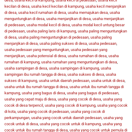
desa
,
usaha kecil di kampung
,
usaha kecil di pedesaan
,
usaha kecil
kecilan di desa
,
usaha kecil kecilan di kampung
,
usaha kecil menjanjikan
di desa
,
usaha kecil rumahan di desa
,
usaha memajukan desa
,
usaha
menguntungkan di desa
,
usaha menjanjikan di desa
,
usaha menjanjikan
di pedesaan
,
usaha modal kecil di desa
,
usaha modal kecil untung besar
di pedesaan
,
usaha paling laris di kampung
,
usaha paling menguntungkan
di desa
,
usaha paling menguntungkan di pedesaan
,
usaha paling
menjanjikan di desa
,
usaha paling sukses di desa
,
usaha pedesaan
,
usaha pedesaan yang menguntungkan
,
usaha pedesaan yang
menjanjikan
,
usaha potensial di desa
,
usaha rumahan di desa
,
usaha
rumahan di kampung
,
usaha rumahan yang menguntungkan di desa
,
usaha sampingan di desa
,
usaha sampingan di kampung
,
usaha
sampingan ibu rumah tangga di desa
,
usaha sukses di desa
,
usaha
sukses di kampung
,
usaha untuk daerah pedesaan
,
usaha untuk di desa
,
usaha untuk ibu rumah tangga di desa
,
usaha untuk ibu rumah tangga di
kampung
,
usaha yang bagus di desa
,
usaha yang bagus di pedesaan
,
usaha yang cepat maju di desa
,
usaha yang cocok di desa
,
usaha yang
cocok di desa terpencil
,
usaha yang cocok di kampung
,
usaha yang cocok
di kota
,
usaha yang cocok di pedesaan
,
usaha yang cocok di
perkampungan
,
usaha yang cocok untuk daerah pedesaan
,
usaha yang
cocok untuk di desa
,
usaha yang cocok untuk di kampung
,
usaha yang
cocok untuk ibu rumah tangga di desa
,
usaha yang cocok untuk pemula di