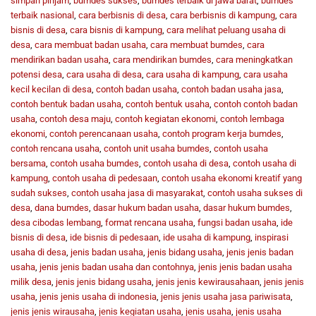
simpan pinjam
,
bumdes sukses
,
bumdes terbaik di jawa barat
,
bumdes
terbaik nasional
,
cara berbisnis di desa
,
cara berbisnis di kampung
,
cara
bisnis di desa
,
cara bisnis di kampung
,
cara melihat peluang usaha di
desa
,
cara membuat badan usaha
,
cara membuat bumdes
,
cara
mendirikan badan usaha
,
cara mendirikan bumdes
,
cara meningkatkan
potensi desa
,
cara usaha di desa
,
cara usaha di kampung
,
cara usaha
kecil kecilan di desa
,
contoh badan usaha
,
contoh badan usaha jasa
,
contoh bentuk badan usaha
,
contoh bentuk usaha
,
contoh contoh badan
usaha
,
contoh desa maju
,
contoh kegiatan ekonomi
,
contoh lembaga
ekonomi
,
contoh perencanaan usaha
,
contoh program kerja bumdes
,
contoh rencana usaha
,
contoh unit usaha bumdes
,
contoh usaha
bersama
,
contoh usaha bumdes
,
contoh usaha di desa
,
contoh usaha di
kampung
,
contoh usaha di pedesaan
,
contoh usaha ekonomi kreatif yang
sudah sukses
,
contoh usaha jasa di masyarakat
,
contoh usaha sukses di
desa
,
dana bumdes
,
dasar hukum badan usaha
,
dasar hukum bumdes
,
desa cibodas lembang
,
format rencana usaha
,
fungsi badan usaha
,
ide
bisnis di desa
,
ide bisnis di pedesaan
,
ide usaha di kampung
,
inspirasi
usaha di desa
,
jenis badan usaha
,
jenis bidang usaha
,
jenis jenis badan
usaha
,
jenis jenis badan usaha dan contohnya
,
jenis jenis badan usaha
milik desa
,
jenis jenis bidang usaha
,
jenis jenis kewirausahaan
,
jenis jenis
usaha
,
jenis jenis usaha di indonesia
,
jenis jenis usaha jasa pariwisata
,
jenis jenis wirausaha
,
jenis kegiatan usaha
,
jenis usaha
,
jenis usaha