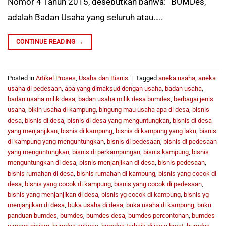
Nomor 4 Tahun 2015, desebutkan bahwa: “BUMDes,
adalah Badan Usaha yang seluruh atau…..
CONTINUE READING
→
Posted in
Artikel Proses
,
Usaha dan Bisnis
|
Tagged
aneka usaha
,
aneka
usaha di pedesaan
,
apa yang dimaksud dengan usaha
,
badan usaha
,
badan usaha milik desa
,
badan usaha milik desa bumdes
,
berbagai jenis
usaha
,
bikin usaha di kampung
,
bingung mau usaha apa di desa
,
bisnis
desa
,
bisnis di desa
,
bisnis di desa yang menguntungkan
,
bisnis di desa
yang menjanjikan
,
bisnis di kampung
,
bisnis di kampung yang laku
,
bisnis
di kampung yang menguntungkan
,
bisnis di pedesaan
,
bisnis di pedesaan
yang menguntungkan
,
bisnis di perkampungan
,
bisnis kampung
,
bisnis
menguntungkan di desa
,
bisnis menjanjikan di desa
,
bisnis pedesaan
,
bisnis rumahan di desa
,
bisnis rumahan di kampung
,
bisnis yang cocok di
desa
,
bisnis yang cocok di kampung
,
bisnis yang cocok di pedesaan
,
bisnis yang menjanjikan di desa
,
bisnis yg cocok di kampung
,
bisnis yg
menjanjikan di desa
,
buka usaha di desa
,
buka usaha di kampung
,
buku
panduan bumdes
,
bumdes
,
bumdes desa
,
bumdes percontohan
,
bumdes