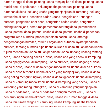
rumah tangga di desa
,
peluang usaha menjanjikan di desa
,
peluang usaha
modal kecil di pedesaan
,
peluang usaha pedesaan
,
peluang usaha
rumahan di desa
,
peluang usaha yang menjanjikan di kampung
,
peluang
wirausaha di desa
,
pendirian badan usaha
,
pengelolaan keuangan
bumdes
,
pengertian aset desa
,
pengertian badan usaha
,
pengertian
bidang usaha jasa
,
peraturan pemerintah tentang desa
,
perencanaan
usaha
,
potensi desa
,
potensi usaha di desa
,
potensi usaha di pedesaan
,
program kerja bumdes
,
proses pendirian badan usaha
,
strategi
pengembangan bumdes
,
struktur organisasi bumdes
,
syarat pendirian
bumdes
,
tentang bumdes
,
tips usaha sukses di desa
,
tujuan badan usaha
,
tujuan mendirikan usaha
,
tujuan pendirian usaha
,
undang undang tentang
desa
,
usaha apa yang cocok di desa
,
usaha apa yang cocok di kampung
,
usaha apa yg cocok di kampung
,
usaha bumdes
,
usaha dagang di desa
,
usaha di desa
,
usaha di desa dengan modal kecil
,
usaha di desa sukses
,
usaha di desa terpencil
,
usaha di desa yang menjanjikan
,
usaha di desa
yang paling menguntungkan
,
usaha di desa yg cocok
,
usaha di kampung
,
usaha di kampung modal kecil
,
usaha di kampung yang cocok
,
usaha di
kampung yang menguntungkan
,
usaha di kampung yang menjanjikan
,
usaha di pedesaan
,
usaha di pedesaan dengan modal kecil
,
usaha di
perkampungan
,
usaha ekonomi desa
,
usaha ibu rumah tangga di desa
,
usaha ibu rumah tangga di kampung
,
usaha kampung
,
usaha kecil di