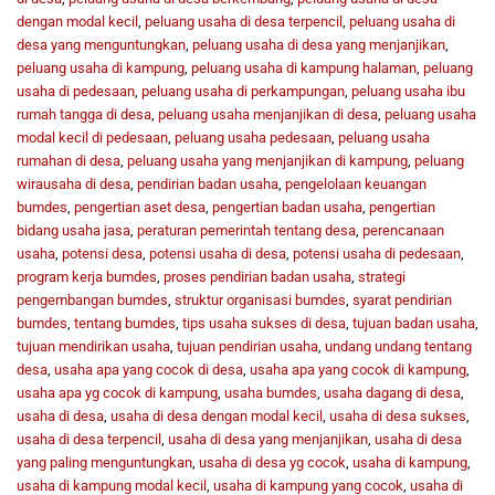
dengan modal kecil
,
peluang usaha di desa terpencil
,
peluang usaha di
desa yang menguntungkan
,
peluang usaha di desa yang menjanjikan
,
peluang usaha di kampung
,
peluang usaha di kampung halaman
,
peluang
usaha di pedesaan
,
peluang usaha di perkampungan
,
peluang usaha ibu
rumah tangga di desa
,
peluang usaha menjanjikan di desa
,
peluang usaha
modal kecil di pedesaan
,
peluang usaha pedesaan
,
peluang usaha
rumahan di desa
,
peluang usaha yang menjanjikan di kampung
,
peluang
wirausaha di desa
,
pendirian badan usaha
,
pengelolaan keuangan
bumdes
,
pengertian aset desa
,
pengertian badan usaha
,
pengertian
bidang usaha jasa
,
peraturan pemerintah tentang desa
,
perencanaan
usaha
,
potensi desa
,
potensi usaha di desa
,
potensi usaha di pedesaan
,
program kerja bumdes
,
proses pendirian badan usaha
,
strategi
pengembangan bumdes
,
struktur organisasi bumdes
,
syarat pendirian
bumdes
,
tentang bumdes
,
tips usaha sukses di desa
,
tujuan badan usaha
,
tujuan mendirikan usaha
,
tujuan pendirian usaha
,
undang undang tentang
desa
,
usaha apa yang cocok di desa
,
usaha apa yang cocok di kampung
,
usaha apa yg cocok di kampung
,
usaha bumdes
,
usaha dagang di desa
,
usaha di desa
,
usaha di desa dengan modal kecil
,
usaha di desa sukses
,
usaha di desa terpencil
,
usaha di desa yang menjanjikan
,
usaha di desa
yang paling menguntungkan
,
usaha di desa yg cocok
,
usaha di kampung
,
usaha di kampung modal kecil
,
usaha di kampung yang cocok
,
usaha di