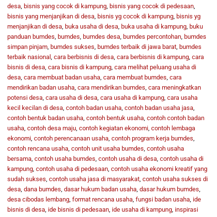
desa
,
bisnis yang cocok di kampung
,
bisnis yang cocok di pedesaan
,
bisnis yang menjanjikan di desa
,
bisnis yg cocok di kampung
,
bisnis yg
menjanjikan di desa
,
buka usaha di desa
,
buka usaha di kampung
,
buku
panduan bumdes
,
bumdes
,
bumdes desa
,
bumdes percontohan
,
bumdes
simpan pinjam
,
bumdes sukses
,
bumdes terbaik di jawa barat
,
bumdes
terbaik nasional
,
cara berbisnis di desa
,
cara berbisnis di kampung
,
cara
bisnis di desa
,
cara bisnis di kampung
,
cara melihat peluang usaha di
desa
,
cara membuat badan usaha
,
cara membuat bumdes
,
cara
mendirikan badan usaha
,
cara mendirikan bumdes
,
cara meningkatkan
potensi desa
,
cara usaha di desa
,
cara usaha di kampung
,
cara usaha
kecil kecilan di desa
,
contoh badan usaha
,
contoh badan usaha jasa
,
contoh bentuk badan usaha
,
contoh bentuk usaha
,
contoh contoh badan
usaha
,
contoh desa maju
,
contoh kegiatan ekonomi
,
contoh lembaga
ekonomi
,
contoh perencanaan usaha
,
contoh program kerja bumdes
,
contoh rencana usaha
,
contoh unit usaha bumdes
,
contoh usaha
bersama
,
contoh usaha bumdes
,
contoh usaha di desa
,
contoh usaha di
kampung
,
contoh usaha di pedesaan
,
contoh usaha ekonomi kreatif yang
sudah sukses
,
contoh usaha jasa di masyarakat
,
contoh usaha sukses di
desa
,
dana bumdes
,
dasar hukum badan usaha
,
dasar hukum bumdes
,
desa cibodas lembang
,
format rencana usaha
,
fungsi badan usaha
,
ide
bisnis di desa
,
ide bisnis di pedesaan
,
ide usaha di kampung
,
inspirasi