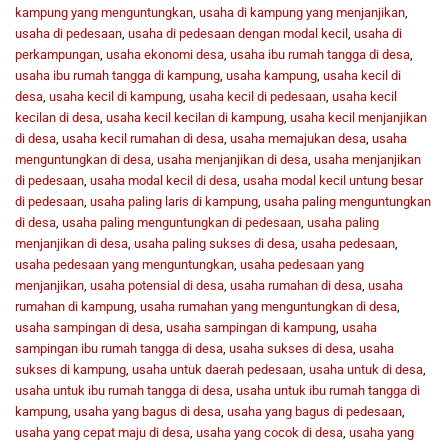
kampung yang menguntungkan
,
usaha di kampung yang menjanjikan
,
usaha di pedesaan
,
usaha di pedesaan dengan modal kecil
,
usaha di
perkampungan
,
usaha ekonomi desa
,
usaha ibu rumah tangga di desa
,
usaha ibu rumah tangga di kampung
,
usaha kampung
,
usaha kecil di
desa
,
usaha kecil di kampung
,
usaha kecil di pedesaan
,
usaha kecil
kecilan di desa
,
usaha kecil kecilan di kampung
,
usaha kecil menjanjikan
di desa
,
usaha kecil rumahan di desa
,
usaha memajukan desa
,
usaha
menguntungkan di desa
,
usaha menjanjikan di desa
,
usaha menjanjikan
di pedesaan
,
usaha modal kecil di desa
,
usaha modal kecil untung besar
di pedesaan
,
usaha paling laris di kampung
,
usaha paling menguntungkan
di desa
,
usaha paling menguntungkan di pedesaan
,
usaha paling
menjanjikan di desa
,
usaha paling sukses di desa
,
usaha pedesaan
,
usaha pedesaan yang menguntungkan
,
usaha pedesaan yang
menjanjikan
,
usaha potensial di desa
,
usaha rumahan di desa
,
usaha
rumahan di kampung
,
usaha rumahan yang menguntungkan di desa
,
usaha sampingan di desa
,
usaha sampingan di kampung
,
usaha
sampingan ibu rumah tangga di desa
,
usaha sukses di desa
,
usaha
sukses di kampung
,
usaha untuk daerah pedesaan
,
usaha untuk di desa
,
usaha untuk ibu rumah tangga di desa
,
usaha untuk ibu rumah tangga di
kampung
,
usaha yang bagus di desa
,
usaha yang bagus di pedesaan
,
usaha yang cepat maju di desa
,
usaha yang cocok di desa
,
usaha yang