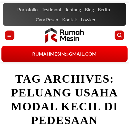
Skip
Portofolio
Testimoni
Tentang
Blog
Berita
to
content
Cara Pesan
Kontak
Lowker
RUMAHMESIN@GMAIL.COM
TAG ARCHIVES:
PELUANG USAHA
MODAL KECIL DI
PEDESAAN