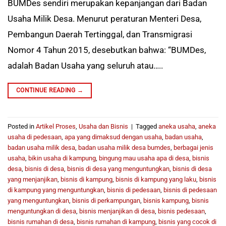
BUMDes sendiri merupakan kepanjangan dari Badan
Usaha Milik Desa. Menurut peraturan Menteri Desa,
Pembangun Daerah Tertinggal, dan Transmigrasi
Nomor 4 Tahun 2015, desebutkan bahwa: “BUMDes,
adalah Badan Usaha yang seluruh atau…..
CONTINUE READING
→
Posted in
Artikel Proses
,
Usaha dan Bisnis
|
Tagged
aneka usaha
,
aneka
usaha di pedesaan
,
apa yang dimaksud dengan usaha
,
badan usaha
,
badan usaha milik desa
,
badan usaha milik desa bumdes
,
berbagai jenis
usaha
,
bikin usaha di kampung
,
bingung mau usaha apa di desa
,
bisnis
desa
,
bisnis di desa
,
bisnis di desa yang menguntungkan
,
bisnis di desa
yang menjanjikan
,
bisnis di kampung
,
bisnis di kampung yang laku
,
bisnis
di kampung yang menguntungkan
,
bisnis di pedesaan
,
bisnis di pedesaan
yang menguntungkan
,
bisnis di perkampungan
,
bisnis kampung
,
bisnis
menguntungkan di desa
,
bisnis menjanjikan di desa
,
bisnis pedesaan
,
bisnis rumahan di desa
,
bisnis rumahan di kampung
,
bisnis yang cocok di