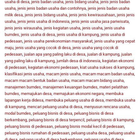
usaha di desa
,
jenis badan usaha
,
jenis bidang usaha
,
jenis jenis badan
usaha
,
jenis jenis badan usaha dan contohnya
,
jenis jenis badan usaha
milik desa
,
jenis jenis bidang usaha
,
jenis jenis kewirausahaan
,
jenis jenis
usaha
,
jenis jenis usaha di indonesia
,
jenis jenis usaha jasa pariwisata
,
jenis jenis wirausaha
,
jenis kegiatan usaha
,
jenis usaha
,
jenis usaha
bumdes
,
jenis usaha di desa
,
jenis usaha di kampung
,
jenis usaha di
pedesaan
,
jenis usaha perekonomian masyarakat
,
jenis usaha yang cepat
maju
,
jenis usaha yang cocok di desa
,
jenis usaha yang cocok di
pedesaan
,
jualan apa yang paling laku di desa
,
jualan di kampung
,
jualan
yang paling laku di kampung
,
jumlah desa di indonesia
,
kegiatan ekonomi
di pedesaan
,
kegiatan ekonomi pedesaan
,
kiat usaha sukses di kampung
,
klasifikasi jenis usaha
,
macam jenis usaha
,
macam macam badan usaha
,
macam macam bentuk badan usaha
,
macam macam bidang usaha
,
manajemen bumdes
,
manajemen keuangan bumdes
,
materi pelatihan
bumdes
,
memajukan desa
,
memajukan ekonomi negara
,
membuka
lapangan kerja didesa
,
membuka peluang usaha di desa
,
membuka usaha
di kampung
,
mencari peluang usaha di desa
,
menyusun rencana usaha
,
modal bumdes
,
peluang bisnis di desa
,
peluang bisnis di desa
berkembang
,
peluang bisnis di desa terpencil
,
peluang bisnis di kampung
,
peluang bisnis di pedesaan
,
peluang bisnis modal kecil di pedesaan
,
peluang bisnis rumahan di pedesaan
,
peluang usaha desa
,
peluang usaha
di desa
,
peluang usaha di desa berkembang
,
peluang usaha di desa