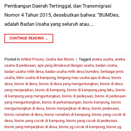
Pembangun Daerah Tertinggal, dan Transmigrasi
Nomor 4 Tahun 2015, desebutkan bahwa: “BUMDes,
adalah Badan Usaha yang seluruh atau…..
CONTINUE READING
→
Posted in
Artikel Proses
,
Usaha dan Bisnis
|
Tagged
aneka usaha
,
aneka
usaha di pedesaan
,
apa yang dimaksud dengan usaha
,
badan usaha
,
badan usaha milik desa
,
badan usaha milik desa bumdes
,
berbagai jenis
usaha
,
bikin usaha di kampung
,
bingung mau usaha apa di desa
,
bisnis
desa
,
bisnis di desa
,
bisnis di desa yang menguntungkan
,
bisnis di desa
yang menjanjikan
,
bisnis di kampung
,
bisnis di kampung yang laku
,
bisnis
di kampung yang menguntungkan
,
bisnis di pedesaan
,
bisnis di pedesaan
yang menguntungkan
,
bisnis di perkampungan
,
bisnis kampung
,
bisnis
menguntungkan di desa
,
bisnis menjanjikan di desa
,
bisnis pedesaan
,
bisnis rumahan di desa
,
bisnis rumahan di kampung
,
bisnis yang cocok di
desa
,
bisnis yang cocok di kampung
,
bisnis yang cocok di pedesaan
,
bisnis yang menjanjikan di desa
,
bisnis yg cocok di kampung
,
bisnis yg