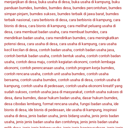
menjanjikan di desa
,
buka usaha di desa
,
buka usaha di kampung
,
buku
panduan bumdes
,
bumdes
,
bumdes desa
,
bumdes percontohan
,
bumdes
simpan pinjam
,
bumdes sukses
,
bumdes terbaik di jawa barat
,
bumdes
terbaik nasional
,
cara berbisnis di desa
,
cara berbisnis di kampung
,
cara
bisnis di desa
,
cara bisnis di kampung
,
cara melihat peluang usaha di
desa
,
cara membuat badan usaha
,
cara membuat bumdes
,
cara
mendirikan badan usaha
,
cara mendirikan bumdes
,
cara meningkatkan
potensi desa
,
cara usaha di desa
,
cara usaha di kampung
,
cara usaha
kecil kecilan di desa
,
contoh badan usaha
,
contoh badan usaha jasa
,
contoh bentuk badan usaha
,
contoh bentuk usaha
,
contoh contoh badan
usaha
,
contoh desa maju
,
contoh kegiatan ekonomi
,
contoh lembaga
ekonomi
,
contoh perencanaan usaha
,
contoh program kerja bumdes
,
contoh rencana usaha
,
contoh unit usaha bumdes
,
contoh usaha
bersama
,
contoh usaha bumdes
,
contoh usaha di desa
,
contoh usaha di
kampung
,
contoh usaha di pedesaan
,
contoh usaha ekonomi kreatif yang
sudah sukses
,
contoh usaha jasa di masyarakat
,
contoh usaha sukses di
desa
,
dana bumdes
,
dasar hukum badan usaha
,
dasar hukum bumdes
,
desa cibodas lembang
,
format rencana usaha
,
fungsi badan usaha
,
ide
bisnis di desa
,
ide bisnis di pedesaan
,
ide usaha di kampung
,
inspirasi
usaha di desa
,
jenis badan usaha
,
jenis bidang usaha
,
jenis jenis badan
usaha
,
jenis jenis badan usaha dan contohnya
,
jenis jenis badan usaha
milik desa
,
jenis jenis bidang usaha
,
jenis jenis kewirausahaan
,
jenis jenis