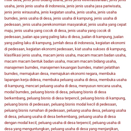
usaha
,
jenis jenis usaha di indonesia
,
jenis jenis usaha jasa pariwisata
,
jenis jenis wirausaha
,
jenis kegiatan usaha
,
jenis usaha
,
jenis usaha
bumdes
,
jenis usaha di desa
,
jenis usaha di kampung
,
jenis usaha di
pedesaan
,
jenis usaha perekonomian masyarakat
,
jenis usaha yang cepat
maju
,
jenis usaha yang cocok di desa
,
jenis usaha yang cocok di
pedesaan
,
jualan apa yang paling laku di desa
,
jualan di kampung
,
jualan
yang paling laku di kampung
,
jumlah desa di indonesia
,
kegiatan ekonomi
di pedesaan
,
kegiatan ekonomi pedesaan
,
kiat usaha sukses di kampung
,
klasifikasi jenis usaha
,
macam jenis usaha
,
macam macam badan usaha
,
macam macam bentuk badan usaha
,
macam macam bidang usaha
,
manajemen bumdes
,
manajemen keuangan bumdes
,
materi pelatihan
bumdes
,
memajukan desa
,
memajukan ekonomi negara
,
membuka
lapangan kerja didesa
,
membuka peluang usaha di desa
,
membuka usaha
di kampung
,
mencari peluang usaha di desa
,
menyusun rencana usaha
,
modal bumdes
,
peluang bisnis di desa
,
peluang bisnis di desa
berkembang
,
peluang bisnis di desa terpencil
,
peluang bisnis di kampung
,
peluang bisnis di pedesaan
,
peluang bisnis modal kecil di pedesaan
,
peluang bisnis rumahan di pedesaan
,
peluang usaha desa
,
peluang usaha
di desa
,
peluang usaha di desa berkembang
,
peluang usaha di desa
dengan modal kecil
,
peluang usaha di desa terpencil
,
peluang usaha di
desa yang menguntungkan
,
peluang usaha di desa yang menjanjikan
,