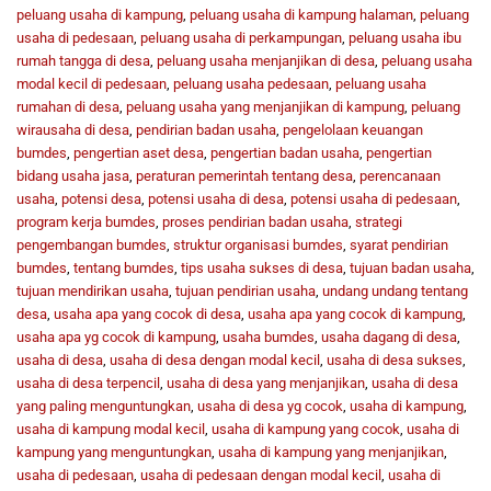
peluang usaha di kampung
,
peluang usaha di kampung halaman
,
peluang
usaha di pedesaan
,
peluang usaha di perkampungan
,
peluang usaha ibu
rumah tangga di desa
,
peluang usaha menjanjikan di desa
,
peluang usaha
modal kecil di pedesaan
,
peluang usaha pedesaan
,
peluang usaha
rumahan di desa
,
peluang usaha yang menjanjikan di kampung
,
peluang
wirausaha di desa
,
pendirian badan usaha
,
pengelolaan keuangan
bumdes
,
pengertian aset desa
,
pengertian badan usaha
,
pengertian
bidang usaha jasa
,
peraturan pemerintah tentang desa
,
perencanaan
usaha
,
potensi desa
,
potensi usaha di desa
,
potensi usaha di pedesaan
,
program kerja bumdes
,
proses pendirian badan usaha
,
strategi
pengembangan bumdes
,
struktur organisasi bumdes
,
syarat pendirian
bumdes
,
tentang bumdes
,
tips usaha sukses di desa
,
tujuan badan usaha
,
tujuan mendirikan usaha
,
tujuan pendirian usaha
,
undang undang tentang
desa
,
usaha apa yang cocok di desa
,
usaha apa yang cocok di kampung
,
usaha apa yg cocok di kampung
,
usaha bumdes
,
usaha dagang di desa
,
usaha di desa
,
usaha di desa dengan modal kecil
,
usaha di desa sukses
,
usaha di desa terpencil
,
usaha di desa yang menjanjikan
,
usaha di desa
yang paling menguntungkan
,
usaha di desa yg cocok
,
usaha di kampung
,
usaha di kampung modal kecil
,
usaha di kampung yang cocok
,
usaha di
kampung yang menguntungkan
,
usaha di kampung yang menjanjikan
,
usaha di pedesaan
,
usaha di pedesaan dengan modal kecil
,
usaha di