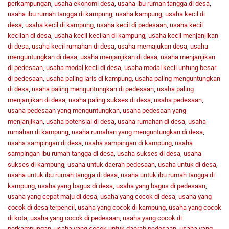
perkampungan
,
usaha ekonomi desa
,
usaha ibu rumah tangga di desa
,
usaha ibu rumah tangga di kampung
,
usaha kampung
,
usaha kecil di
desa
,
usaha kecil di kampung
,
usaha kecil di pedesaan
,
usaha kecil
kecilan di desa
,
usaha kecil kecilan di kampung
,
usaha kecil menjanjikan
di desa
,
usaha kecil rumahan di desa
,
usaha memajukan desa
,
usaha
menguntungkan di desa
,
usaha menjanjikan di desa
,
usaha menjanjikan
di pedesaan
,
usaha modal kecil di desa
,
usaha modal kecil untung besar
di pedesaan
,
usaha paling laris di kampung
,
usaha paling menguntungkan
di desa
,
usaha paling menguntungkan di pedesaan
,
usaha paling
menjanjikan di desa
,
usaha paling sukses di desa
,
usaha pedesaan
,
usaha pedesaan yang menguntungkan
,
usaha pedesaan yang
menjanjikan
,
usaha potensial di desa
,
usaha rumahan di desa
,
usaha
rumahan di kampung
,
usaha rumahan yang menguntungkan di desa
,
usaha sampingan di desa
,
usaha sampingan di kampung
,
usaha
sampingan ibu rumah tangga di desa
,
usaha sukses di desa
,
usaha
sukses di kampung
,
usaha untuk daerah pedesaan
,
usaha untuk di desa
,
usaha untuk ibu rumah tangga di desa
,
usaha untuk ibu rumah tangga di
kampung
,
usaha yang bagus di desa
,
usaha yang bagus di pedesaan
,
usaha yang cepat maju di desa
,
usaha yang cocok di desa
,
usaha yang
cocok di desa terpencil
,
usaha yang cocok di kampung
,
usaha yang cocok
di kota
,
usaha yang cocok di pedesaan
,
usaha yang cocok di
perkampungan
,
usaha yang cocok untuk daerah pedesaan
,
usaha yang