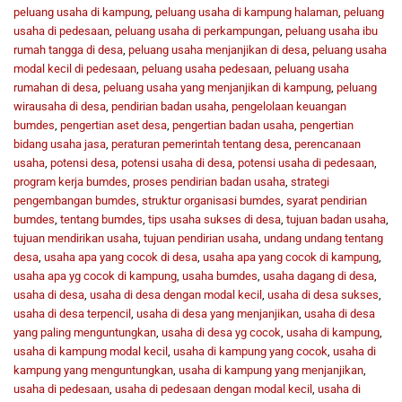
peluang usaha di kampung
,
peluang usaha di kampung halaman
,
peluang
usaha di pedesaan
,
peluang usaha di perkampungan
,
peluang usaha ibu
rumah tangga di desa
,
peluang usaha menjanjikan di desa
,
peluang usaha
modal kecil di pedesaan
,
peluang usaha pedesaan
,
peluang usaha
rumahan di desa
,
peluang usaha yang menjanjikan di kampung
,
peluang
wirausaha di desa
,
pendirian badan usaha
,
pengelolaan keuangan
bumdes
,
pengertian aset desa
,
pengertian badan usaha
,
pengertian
bidang usaha jasa
,
peraturan pemerintah tentang desa
,
perencanaan
usaha
,
potensi desa
,
potensi usaha di desa
,
potensi usaha di pedesaan
,
program kerja bumdes
,
proses pendirian badan usaha
,
strategi
pengembangan bumdes
,
struktur organisasi bumdes
,
syarat pendirian
bumdes
,
tentang bumdes
,
tips usaha sukses di desa
,
tujuan badan usaha
,
tujuan mendirikan usaha
,
tujuan pendirian usaha
,
undang undang tentang
desa
,
usaha apa yang cocok di desa
,
usaha apa yang cocok di kampung
,
usaha apa yg cocok di kampung
,
usaha bumdes
,
usaha dagang di desa
,
usaha di desa
,
usaha di desa dengan modal kecil
,
usaha di desa sukses
,
usaha di desa terpencil
,
usaha di desa yang menjanjikan
,
usaha di desa
yang paling menguntungkan
,
usaha di desa yg cocok
,
usaha di kampung
,
usaha di kampung modal kecil
,
usaha di kampung yang cocok
,
usaha di
kampung yang menguntungkan
,
usaha di kampung yang menjanjikan
,
usaha di pedesaan
,
usaha di pedesaan dengan modal kecil
,
usaha di