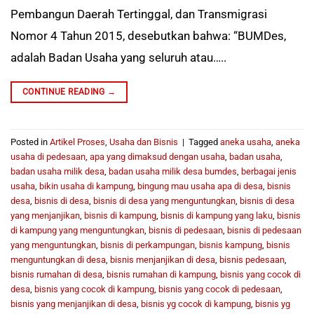
Pembangun Daerah Tertinggal, dan Transmigrasi
Nomor 4 Tahun 2015, desebutkan bahwa: “BUMDes,
adalah Badan Usaha yang seluruh atau…..
CONTINUE READING
→
Posted in
Artikel Proses
,
Usaha dan Bisnis
|
Tagged
aneka usaha
,
aneka
usaha di pedesaan
,
apa yang dimaksud dengan usaha
,
badan usaha
,
badan usaha milik desa
,
badan usaha milik desa bumdes
,
berbagai jenis
usaha
,
bikin usaha di kampung
,
bingung mau usaha apa di desa
,
bisnis
desa
,
bisnis di desa
,
bisnis di desa yang menguntungkan
,
bisnis di desa
yang menjanjikan
,
bisnis di kampung
,
bisnis di kampung yang laku
,
bisnis
di kampung yang menguntungkan
,
bisnis di pedesaan
,
bisnis di pedesaan
yang menguntungkan
,
bisnis di perkampungan
,
bisnis kampung
,
bisnis
menguntungkan di desa
,
bisnis menjanjikan di desa
,
bisnis pedesaan
,
bisnis rumahan di desa
,
bisnis rumahan di kampung
,
bisnis yang cocok di
desa
,
bisnis yang cocok di kampung
,
bisnis yang cocok di pedesaan
,
bisnis yang menjanjikan di desa
,
bisnis yg cocok di kampung
,
bisnis yg