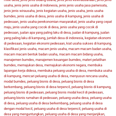
usaha
,
jenis jenis usaha di indonesia
,
jenis jenis usaha jasa pariwisata
,
jenis jenis wirausaha
,
jenis kegiatan usaha
,
jenis usaha
,
jenis usaha
bumdes
,
jenis usaha di desa
,
jenis usaha di kampung
,
jenis usaha di
pedesaan
,
jenis usaha perekonomian masyarakat
,
jenis usaha yang cepat
maju
,
jenis usaha yang cocok di desa
,
jenis usaha yang cocok di
pedesaan
,
jualan apa yang paling laku di desa
,
jualan di kampung
,
jualan
yang paling laku di kampung
,
jumlah desa di indonesia
,
kegiatan ekonomi
di pedesaan
,
kegiatan ekonomi pedesaan
,
kiat usaha sukses di kampung
,
klasifikasi jenis usaha
,
macam jenis usaha
,
macam macam badan usaha
,
macam macam bentuk badan usaha
,
macam macam bidang usaha
,
manajemen bumdes
,
manajemen keuangan bumdes
,
materi pelatihan
bumdes
,
memajukan desa
,
memajukan ekonomi negara
,
membuka
lapangan kerja didesa
,
membuka peluang usaha di desa
,
membuka usaha
di kampung
,
mencari peluang usaha di desa
,
menyusun rencana usaha
,
modal bumdes
,
peluang bisnis di desa
,
peluang bisnis di desa
berkembang
,
peluang bisnis di desa terpencil
,
peluang bisnis di kampung
,
peluang bisnis di pedesaan
,
peluang bisnis modal kecil di pedesaan
,
peluang bisnis rumahan di pedesaan
,
peluang usaha desa
,
peluang usaha
di desa
,
peluang usaha di desa berkembang
,
peluang usaha di desa
dengan modal kecil
,
peluang usaha di desa terpencil
,
peluang usaha di
desa yang menguntungkan
,
peluang usaha di desa yang menjanjikan
,