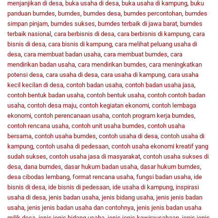
menjanjikan di desa
,
buka usaha di desa
,
buka usaha di kampung
,
buku
panduan bumdes
,
bumdes
,
bumdes desa
,
bumdes percontohan
,
bumdes
simpan pinjam
,
bumdes sukses
,
bumdes terbaik di jawa barat
,
bumdes
terbaik nasional
,
cara berbisnis di desa
,
cara berbisnis di kampung
,
cara
bisnis di desa
,
cara bisnis di kampung
,
cara melihat peluang usaha di
desa
,
cara membuat badan usaha
,
cara membuat bumdes
,
cara
mendirikan badan usaha
,
cara mendirikan bumdes
,
cara meningkatkan
potensi desa
,
cara usaha di desa
,
cara usaha di kampung
,
cara usaha
kecil kecilan di desa
,
contoh badan usaha
,
contoh badan usaha jasa
,
contoh bentuk badan usaha
,
contoh bentuk usaha
,
contoh contoh badan
usaha
,
contoh desa maju
,
contoh kegiatan ekonomi
,
contoh lembaga
ekonomi
,
contoh perencanaan usaha
,
contoh program kerja bumdes
,
contoh rencana usaha
,
contoh unit usaha bumdes
,
contoh usaha
bersama
,
contoh usaha bumdes
,
contoh usaha di desa
,
contoh usaha di
kampung
,
contoh usaha di pedesaan
,
contoh usaha ekonomi kreatif yang
sudah sukses
,
contoh usaha jasa di masyarakat
,
contoh usaha sukses di
desa
,
dana bumdes
,
dasar hukum badan usaha
,
dasar hukum bumdes
,
desa cibodas lembang
,
format rencana usaha
,
fungsi badan usaha
,
ide
bisnis di desa
,
ide bisnis di pedesaan
,
ide usaha di kampung
,
inspirasi
usaha di desa
,
jenis badan usaha
,
jenis bidang usaha
,
jenis jenis badan
usaha
,
jenis jenis badan usaha dan contohnya
,
jenis jenis badan usaha
milik desa
,
jenis jenis bidang usaha
,
jenis jenis kewirausahaan
,
jenis jenis