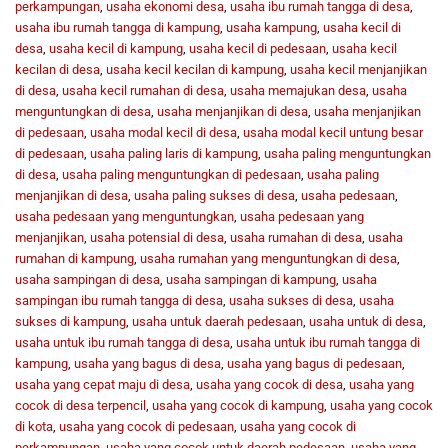
perkampungan
,
usaha ekonomi desa
,
usaha ibu rumah tangga di desa
,
usaha ibu rumah tangga di kampung
,
usaha kampung
,
usaha kecil di
desa
,
usaha kecil di kampung
,
usaha kecil di pedesaan
,
usaha kecil
kecilan di desa
,
usaha kecil kecilan di kampung
,
usaha kecil menjanjikan
di desa
,
usaha kecil rumahan di desa
,
usaha memajukan desa
,
usaha
menguntungkan di desa
,
usaha menjanjikan di desa
,
usaha menjanjikan
di pedesaan
,
usaha modal kecil di desa
,
usaha modal kecil untung besar
di pedesaan
,
usaha paling laris di kampung
,
usaha paling menguntungkan
di desa
,
usaha paling menguntungkan di pedesaan
,
usaha paling
menjanjikan di desa
,
usaha paling sukses di desa
,
usaha pedesaan
,
usaha pedesaan yang menguntungkan
,
usaha pedesaan yang
menjanjikan
,
usaha potensial di desa
,
usaha rumahan di desa
,
usaha
rumahan di kampung
,
usaha rumahan yang menguntungkan di desa
,
usaha sampingan di desa
,
usaha sampingan di kampung
,
usaha
sampingan ibu rumah tangga di desa
,
usaha sukses di desa
,
usaha
sukses di kampung
,
usaha untuk daerah pedesaan
,
usaha untuk di desa
,
usaha untuk ibu rumah tangga di desa
,
usaha untuk ibu rumah tangga di
kampung
,
usaha yang bagus di desa
,
usaha yang bagus di pedesaan
,
usaha yang cepat maju di desa
,
usaha yang cocok di desa
,
usaha yang
cocok di desa terpencil
,
usaha yang cocok di kampung
,
usaha yang cocok
di kota
,
usaha yang cocok di pedesaan
,
usaha yang cocok di
perkampungan
,
usaha yang cocok untuk daerah pedesaan
,
usaha yang