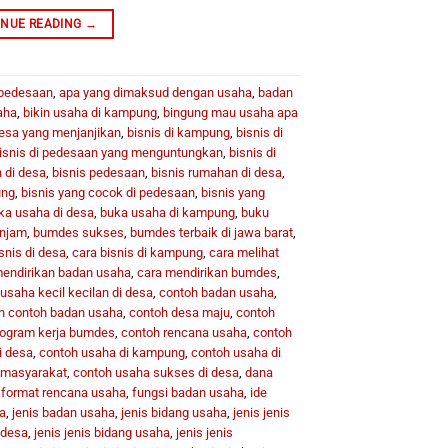
INUE READING
→
 pedesaan
,
apa yang dimaksud dengan usaha
,
badan
aha
,
bikin usaha di kampung
,
bingung mau usaha apa
desa yang menjanjikan
,
bisnis di kampung
,
bisnis di
isnis di pedesaan yang menguntungkan
,
bisnis di
 di desa
,
bisnis pedesaan
,
bisnis rumahan di desa
,
ung
,
bisnis yang cocok di pedesaan
,
bisnis yang
ka usaha di desa
,
buka usaha di kampung
,
buku
injam
,
bumdes sukses
,
bumdes terbaik di jawa barat
,
snis di desa
,
cara bisnis di kampung
,
cara melihat
mendirikan badan usaha
,
cara mendirikan bumdes
,
usaha kecil kecilan di desa
,
contoh badan usaha
,
h contoh badan usaha
,
contoh desa maju
,
contoh
rogram kerja bumdes
,
contoh rencana usaha
,
contoh
i desa
,
contoh usaha di kampung
,
contoh usaha di
i masyarakat
,
contoh usaha sukses di desa
,
dana
,
format rencana usaha
,
fungsi badan usaha
,
ide
a
,
jenis badan usaha
,
jenis bidang usaha
,
jenis jenis
 desa
,
jenis jenis bidang usaha
,
jenis jenis