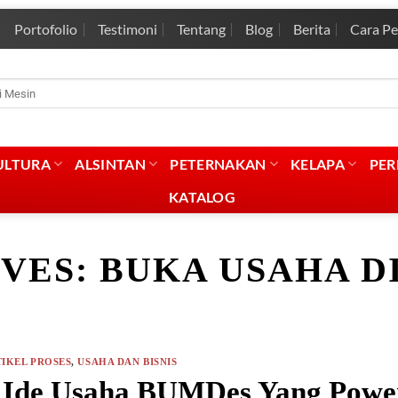
Portofolio
Testimoni
Tentang
Blog
Berita
Cara P
rian
:
ULTURA
ALSINTAN
PETERNAKAN
KELAPA
PE
KATALOG
IVES:
BUKA USAHA D
IKEL PROSES
,
USAHA DAN BISNIS
 Ide Usaha BUMDes Yang Power