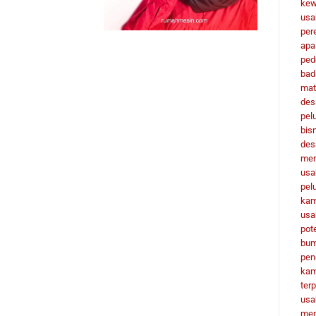
kew
usa
per
apa
ped
bad
mat
des
pel
bis
des
men
usa
pel
ka
usa
pot
bu
pen
ka
terp
usa
men