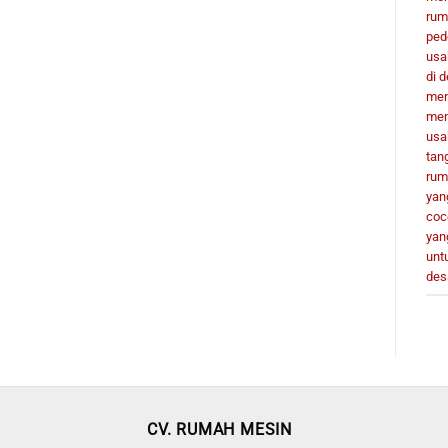
rum
ped
usa
di 
men
men
usa
tan
rum
yan
coc
yan
unt
des
CV. RUMAH MESIN