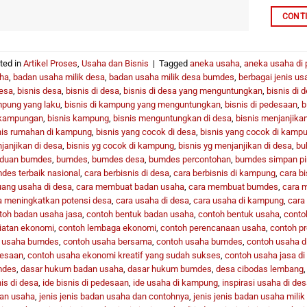
CONT
ted in
Artikel Proses
,
Usaha dan Bisnis
|
Tagged
aneka usaha
,
aneka usaha di
ha
,
badan usaha milik desa
,
badan usaha milik desa bumdes
,
berbagai jenis us
desa
,
bisnis desa
,
bisnis di desa
,
bisnis di desa yang menguntungkan
,
bisnis di 
pung yang laku
,
bisnis di kampung yang menguntungkan
,
bisnis di pedesaan
,
b
kampungan
,
bisnis kampung
,
bisnis menguntungkan di desa
,
bisnis menjanjikan
nis rumahan di kampung
,
bisnis yang cocok di desa
,
bisnis yang cocok di kamp
janjikan di desa
,
bisnis yg cocok di kampung
,
bisnis yg menjanjikan di desa
,
bu
duan bumdes
,
bumdes
,
bumdes desa
,
bumdes percontohan
,
bumdes simpan p
des terbaik nasional
,
cara berbisnis di desa
,
cara berbisnis di kampung
,
cara bi
uang usaha di desa
,
cara membuat badan usaha
,
cara membuat bumdes
,
cara 
a meningkatkan potensi desa
,
cara usaha di desa
,
cara usaha di kampung
,
cara 
toh badan usaha jasa
,
contoh bentuk badan usaha
,
contoh bentuk usaha
,
conto
iatan ekonomi
,
contoh lembaga ekonomi
,
contoh perencanaan usaha
,
contoh p
t usaha bumdes
,
contoh usaha bersama
,
contoh usaha bumdes
,
contoh usaha d
esaan
,
contoh usaha ekonomi kreatif yang sudah sukses
,
contoh usaha jasa d
mdes
,
dasar hukum badan usaha
,
dasar hukum bumdes
,
desa cibodas lembang
is di desa
,
ide bisnis di pedesaan
,
ide usaha di kampung
,
inspirasi usaha di des
an usaha
,
jenis jenis badan usaha dan contohnya
,
jenis jenis badan usaha milik