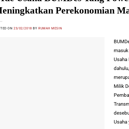
eningkatkan Perekonomian Ma
STED ON
23/02/2018
BY
RUMAH MESIN
BUMDes
masuk 
Usaha 
dahulu
merupa
Milik 
Pemban
Transm
desebu
Usaha 