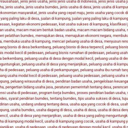
irausahaan
,
jenis jenis usaha
,
jenis jenis usaha di indonesia
,
jenis jenis usaha 
ha
,
jenis usaha
,
jenis usaha bumdes
,
jenis usaha di desa
,
jenis usaha di kampu
ekonomian masyarakat
,
jenis usaha yang cepat maju
,
jenis usaha yang cocok d
 yang paling laku di desa
,
jualan di kampung
,
jualan yang paling laku di kampun
esaan
,
kegiatan ekonomi pedesaan
,
kiat usaha sukses di kampung
,
klasifikasi
an usaha
,
macam macam bentuk badan usaha
,
macam macam bidang usaha
,
eri pelatihan bumdes
,
memajukan desa
,
memajukan ekonomi negara
,
membuka 
a
,
membuka usaha di kampung
,
mencari peluang usaha di desa
,
menyusun ren
uang bisnis di desa berkembang
,
peluang bisnis di desa terpencil
,
peluang bisni
nis modal kecil di pedesaan
,
peluang bisnis rumahan di pedesaan
,
peluang usah
a berkembang
,
peluang usaha di desa dengan modal kecil
,
peluang usaha di des
guntungkan
,
peluang usaha di desa yang menjanjikan
,
peluang usaha di kamp
ha di pedesaan
,
peluang usaha di perkampungan
,
peluang usaha ibu rumah tan
uang usaha modal kecil di pedesaan
,
peluang usaha pedesaan
,
peluang usaha r
mpung
,
peluang wirausaha di desa
,
pendirian badan usaha
,
pengelolaan keuang
ha
,
pengertian bidang usaha jasa
,
peraturan pemerintah tentang desa
,
perencan
ensi usaha di pedesaan
,
program kerja bumdes
,
proses pendirian badan usaha
,
mdes
,
syarat pendirian bumdes
,
tentang bumdes
,
tips usaha sukses di desa
,
tuj
dirian usaha
,
undang undang tentang desa
,
usaha apa yang cocok di desa
,
usah
mpung
,
usaha bumdes
,
usaha dagang di desa
,
usaha di desa
,
usaha di desa den
encil
,
usaha di desa yang menjanjikan
,
usaha di desa yang paling menguntung
ha di kampung modal kecil
,
usaha di kampung yang cocok
,
usaha di kampung 
janjikan
,
usaha di pedesaan
,
usaha di pedesaan dengan modal kecil
,
usaha di