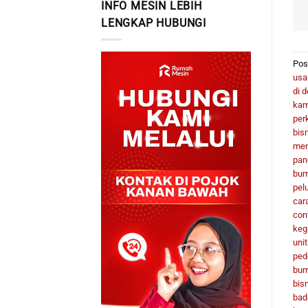
INFO MESIN LEBIH
LENGKAP HUBUNGI
Pos
usa
di 
kam
per
bis
men
pan
bum
pel
car
con
keg
uni
ped
bu
bisn
bad