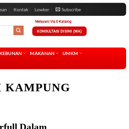
esan
Kontak
Lowker
Subscribe
Melayani Via E-Katalog
KONSULTASI DISINI (WA)
RKEBUNAN
MAKANAN
UMKM
I KAMPUNG
full Dalam