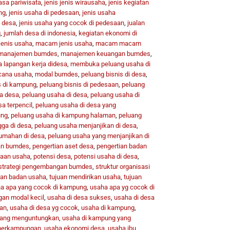
jasa pariwisata
,
jenis jenis wirausaha
,
jenis kegiatan
ng
,
jenis usaha di pedesaan
,
jenis usaha
i desa
,
jenis usaha yang cocok di pedesaan
,
jualan
g
,
jumlah desa di indonesia
,
kegiatan ekonomi di
 jenis usaha
,
macam jenis usaha
,
macam macam
manajemen bumdes
,
manajemen keuangan bumdes
,
lapangan kerja didesa
,
membuka peluang usaha di
cana usaha
,
modal bumdes
,
peluang bisnis di desa
,
s di kampung
,
peluang bisnis di pedesaan
,
peluang
a desa
,
peluang usaha di desa
,
peluang usaha di
a terpencil
,
peluang usaha di desa yang
ung
,
peluang usaha di kampung halaman
,
peluang
gga di desa
,
peluang usaha menjanjikan di desa
,
umahan di desa
,
peluang usaha yang menjanjikan di
an bumdes
,
pengertian aset desa
,
pengertian badan
aan usaha
,
potensi desa
,
potensi usaha di desa
,
strategi pengembangan bumdes
,
struktur organisasi
uan badan usaha
,
tujuan mendirikan usaha
,
tujuan
a apa yang cocok di kampung
,
usaha apa yg cocok di
gan modal kecil
,
usaha di desa sukses
,
usaha di desa
kan
,
usaha di desa yg cocok
,
usaha di kampung
,
yang menguntungkan
,
usaha di kampung yang
 perkampungan
,
usaha ekonomi desa
,
usaha ibu