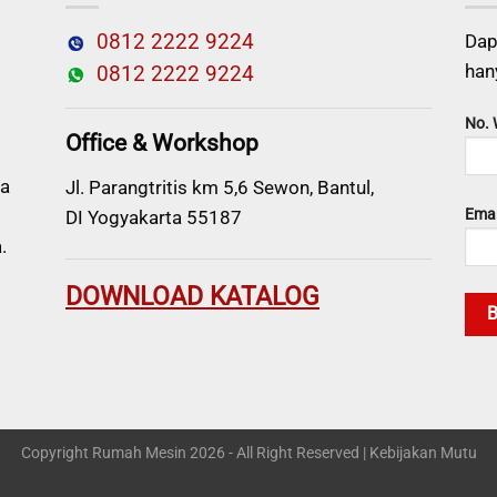
0812 2222 9224
Dap
han
0812 2222 9224
No.
Office & Workshop
a
Jl. Parangtritis km 5,6 Sewon, Bantul,
Emai
DI Yogyakarta 55187
.
DOWNLOAD KATALOG
Copyright Rumah Mesin 2026 - All Right Reserved |
Kebijakan Mutu