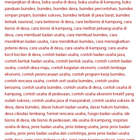
menjanjikan di desa
,
buka usaha di desa
,
buka usaha di kampung
,
buku
panduan bumdes
,
bumdes
,
bumdes desa
,
bumdes percontohan
,
bumdes
simpan pinjam
,
bumdes sukses
,
bumdes terbaik di jawa barat
,
bumdes
terbaik nasional
,
cara berbisnis di desa
,
cara berbisnis di kampung
,
cara
bisnis di desa
,
cara bisnis di kampung
,
cara melihat peluang usaha di
desa
,
cara membuat badan usaha
,
cara membuat bumdes
,
cara
mendirikan badan usaha
,
cara mendirikan bumdes
,
cara meningkatkan
potensi desa
,
cara usaha di desa
,
cara usaha di kampung
,
cara usaha
kecil kecilan di desa
,
contoh badan usaha
,
contoh badan usaha jasa
,
contoh bentuk badan usaha
,
contoh bentuk usaha
,
contoh contoh badan
usaha
,
contoh desa maju
,
contoh kegiatan ekonomi
,
contoh lembaga
ekonomi
,
contoh perencanaan usaha
,
contoh program kerja bumdes
,
contoh rencana usaha
,
contoh unit usaha bumdes
,
contoh usaha
bersama
,
contoh usaha bumdes
,
contoh usaha di desa
,
contoh usaha di
kampung
,
contoh usaha di pedesaan
,
contoh usaha ekonomi kreatif yang
sudah sukses
,
contoh usaha jasa di masyarakat
,
contoh usaha sukses di
desa
,
dana bumdes
,
dasar hukum badan usaha
,
dasar hukum bumdes
,
desa cibodas lembang
,
format rencana usaha
,
fungsi badan usaha
,
ide
bisnis di desa
,
ide bisnis di pedesaan
,
ide usaha di kampung
,
inspirasi
usaha di desa
,
jenis badan usaha
,
jenis bidang usaha
,
jenis jenis badan
usaha
,
jenis jenis badan usaha dan contohnya
,
jenis jenis badan usaha
milik desa
,
jenis jenis bidang usaha
,
jenis jenis kewirausahaan
,
jenis jenis