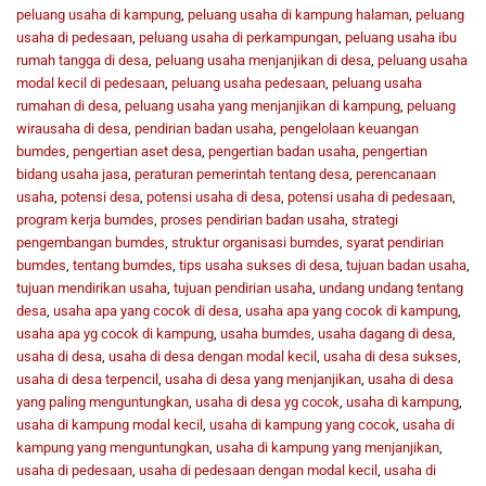
peluang usaha di kampung
,
peluang usaha di kampung halaman
,
peluang
usaha di pedesaan
,
peluang usaha di perkampungan
,
peluang usaha ibu
rumah tangga di desa
,
peluang usaha menjanjikan di desa
,
peluang usaha
modal kecil di pedesaan
,
peluang usaha pedesaan
,
peluang usaha
rumahan di desa
,
peluang usaha yang menjanjikan di kampung
,
peluang
wirausaha di desa
,
pendirian badan usaha
,
pengelolaan keuangan
bumdes
,
pengertian aset desa
,
pengertian badan usaha
,
pengertian
bidang usaha jasa
,
peraturan pemerintah tentang desa
,
perencanaan
usaha
,
potensi desa
,
potensi usaha di desa
,
potensi usaha di pedesaan
,
program kerja bumdes
,
proses pendirian badan usaha
,
strategi
pengembangan bumdes
,
struktur organisasi bumdes
,
syarat pendirian
bumdes
,
tentang bumdes
,
tips usaha sukses di desa
,
tujuan badan usaha
,
tujuan mendirikan usaha
,
tujuan pendirian usaha
,
undang undang tentang
desa
,
usaha apa yang cocok di desa
,
usaha apa yang cocok di kampung
,
usaha apa yg cocok di kampung
,
usaha bumdes
,
usaha dagang di desa
,
usaha di desa
,
usaha di desa dengan modal kecil
,
usaha di desa sukses
,
usaha di desa terpencil
,
usaha di desa yang menjanjikan
,
usaha di desa
yang paling menguntungkan
,
usaha di desa yg cocok
,
usaha di kampung
,
usaha di kampung modal kecil
,
usaha di kampung yang cocok
,
usaha di
kampung yang menguntungkan
,
usaha di kampung yang menjanjikan
,
usaha di pedesaan
,
usaha di pedesaan dengan modal kecil
,
usaha di