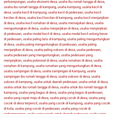
perkampungan
,
usaha ekonomi desa
,
usaha ibu rumah tangga di desa
,
usaha ibu rumah tangga di kampung
,
usaha kampung
,
usaha kecil di
desa
,
usaha kecil di kampung
,
usaha kecil di pedesaan
,
usaha kecil
kecilan di desa
,
usaha kecil kecilan di kampung
,
usaha kecil menjanjikan
di desa
,
usaha kecil rumahan di desa
,
usaha memajukan desa
,
usaha
menguntungkan di desa
,
usaha menjanjikan di desa
,
usaha menjanjikan
di pedesaan
,
usaha modal kecil di desa
,
usaha modal kecil untung besar
di pedesaan
,
usaha paling laris di kampung
,
usaha paling menguntungkan
di desa
,
usaha paling menguntungkan di pedesaan
,
usaha paling
menjanjikan di desa
,
usaha paling sukses di desa
,
usaha pedesaan
,
usaha pedesaan yang menguntungkan
,
usaha pedesaan yang
menjanjikan
,
usaha potensial di desa
,
usaha rumahan di desa
,
usaha
rumahan di kampung
,
usaha rumahan yang menguntungkan di desa
,
usaha sampingan di desa
,
usaha sampingan di kampung
,
usaha
sampingan ibu rumah tangga di desa
,
usaha sukses di desa
,
usaha
sukses di kampung
,
usaha untuk daerah pedesaan
,
usaha untuk di desa
,
usaha untuk ibu rumah tangga di desa
,
usaha untuk ibu rumah tangga di
kampung
,
usaha yang bagus di desa
,
usaha yang bagus di pedesaan
,
usaha yang cepat maju di desa
,
usaha yang cocok di desa
,
usaha yang
cocok di desa terpencil
,
usaha yang cocok di kampung
,
usaha yang cocok
di kota
,
usaha yang cocok di pedesaan
,
usaha yang cocok di
perkampungan
,
usaha yang cocok untuk daerah pedesaan
,
usaha yang