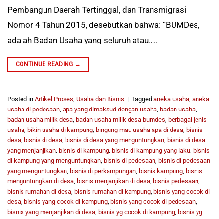
Pembangun Daerah Tertinggal, dan Transmigrasi
Nomor 4 Tahun 2015, desebutkan bahwa: “BUMDes,
adalah Badan Usaha yang seluruh atau…..
CONTINUE READING
→
Posted in
Artikel Proses
,
Usaha dan Bisnis
|
Tagged
aneka usaha
,
aneka
usaha di pedesaan
,
apa yang dimaksud dengan usaha
,
badan usaha
,
badan usaha milik desa
,
badan usaha milik desa bumdes
,
berbagai jenis
usaha
,
bikin usaha di kampung
,
bingung mau usaha apa di desa
,
bisnis
desa
,
bisnis di desa
,
bisnis di desa yang menguntungkan
,
bisnis di desa
yang menjanjikan
,
bisnis di kampung
,
bisnis di kampung yang laku
,
bisnis
di kampung yang menguntungkan
,
bisnis di pedesaan
,
bisnis di pedesaan
yang menguntungkan
,
bisnis di perkampungan
,
bisnis kampung
,
bisnis
menguntungkan di desa
,
bisnis menjanjikan di desa
,
bisnis pedesaan
,
bisnis rumahan di desa
,
bisnis rumahan di kampung
,
bisnis yang cocok di
desa
,
bisnis yang cocok di kampung
,
bisnis yang cocok di pedesaan
,
bisnis yang menjanjikan di desa
,
bisnis yg cocok di kampung
,
bisnis yg