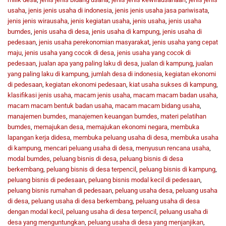
usaha
,
jenis jenis usaha di indonesia
,
jenis jenis usaha jasa pariwisata
,
jenis jenis wirausaha
,
jenis kegiatan usaha
,
jenis usaha
,
jenis usaha
bumdes
,
jenis usaha di desa
,
jenis usaha di kampung
,
jenis usaha di
pedesaan
,
jenis usaha perekonomian masyarakat
,
jenis usaha yang cepat
maju
,
jenis usaha yang cocok di desa
,
jenis usaha yang cocok di
pedesaan
,
jualan apa yang paling laku di desa
,
jualan di kampung
,
jualan
yang paling laku di kampung
,
jumlah desa di indonesia
,
kegiatan ekonomi
di pedesaan
,
kegiatan ekonomi pedesaan
,
kiat usaha sukses di kampung
,
klasifikasi jenis usaha
,
macam jenis usaha
,
macam macam badan usaha
,
macam macam bentuk badan usaha
,
macam macam bidang usaha
,
manajemen bumdes
,
manajemen keuangan bumdes
,
materi pelatihan
bumdes
,
memajukan desa
,
memajukan ekonomi negara
,
membuka
lapangan kerja didesa
,
membuka peluang usaha di desa
,
membuka usaha
di kampung
,
mencari peluang usaha di desa
,
menyusun rencana usaha
,
modal bumdes
,
peluang bisnis di desa
,
peluang bisnis di desa
berkembang
,
peluang bisnis di desa terpencil
,
peluang bisnis di kampung
,
peluang bisnis di pedesaan
,
peluang bisnis modal kecil di pedesaan
,
peluang bisnis rumahan di pedesaan
,
peluang usaha desa
,
peluang usaha
di desa
,
peluang usaha di desa berkembang
,
peluang usaha di desa
dengan modal kecil
,
peluang usaha di desa terpencil
,
peluang usaha di
desa yang menguntungkan
,
peluang usaha di desa yang menjanjikan
,