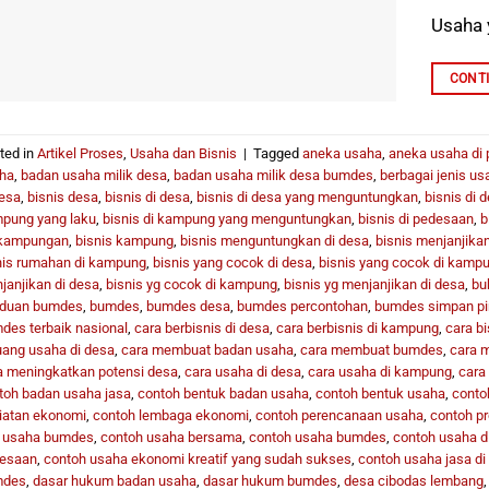
Usaha 
CONT
ted in
Artikel Proses
,
Usaha dan Bisnis
|
Tagged
aneka usaha
,
aneka usaha di
ha
,
badan usaha milik desa
,
badan usaha milik desa bumdes
,
berbagai jenis us
desa
,
bisnis desa
,
bisnis di desa
,
bisnis di desa yang menguntungkan
,
bisnis di 
pung yang laku
,
bisnis di kampung yang menguntungkan
,
bisnis di pedesaan
,
b
kampungan
,
bisnis kampung
,
bisnis menguntungkan di desa
,
bisnis menjanjikan
nis rumahan di kampung
,
bisnis yang cocok di desa
,
bisnis yang cocok di kamp
janjikan di desa
,
bisnis yg cocok di kampung
,
bisnis yg menjanjikan di desa
,
bu
duan bumdes
,
bumdes
,
bumdes desa
,
bumdes percontohan
,
bumdes simpan p
des terbaik nasional
,
cara berbisnis di desa
,
cara berbisnis di kampung
,
cara bi
uang usaha di desa
,
cara membuat badan usaha
,
cara membuat bumdes
,
cara 
a meningkatkan potensi desa
,
cara usaha di desa
,
cara usaha di kampung
,
cara 
toh badan usaha jasa
,
contoh bentuk badan usaha
,
contoh bentuk usaha
,
conto
iatan ekonomi
,
contoh lembaga ekonomi
,
contoh perencanaan usaha
,
contoh p
t usaha bumdes
,
contoh usaha bersama
,
contoh usaha bumdes
,
contoh usaha d
esaan
,
contoh usaha ekonomi kreatif yang sudah sukses
,
contoh usaha jasa d
mdes
,
dasar hukum badan usaha
,
dasar hukum bumdes
,
desa cibodas lembang