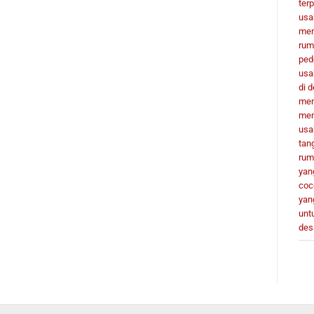
terp
usa
men
rum
ped
usa
di 
men
men
usa
tan
rum
yan
coc
yan
unt
des