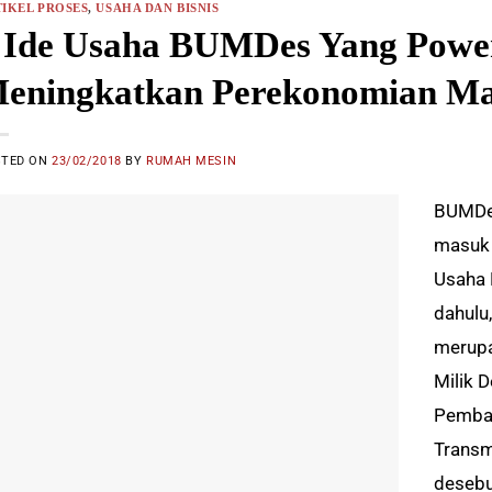
IKEL PROSES
,
USAHA DAN BISNIS
 Ide Usaha BUMDes Yang Power
eningkatkan Perekonomian Ma
STED ON
23/02/2018
BY
RUMAH MESIN
BUMDes
masuk 
Usaha 
dahulu
merupa
Milik 
Pemban
Transm
desebu