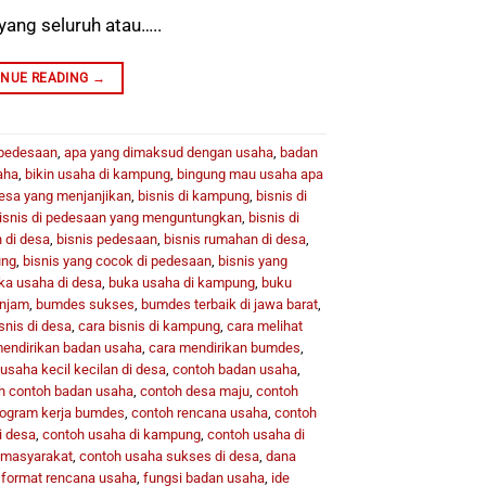
yang seluruh atau…..
INUE READING
→
 pedesaan
,
apa yang dimaksud dengan usaha
,
badan
aha
,
bikin usaha di kampung
,
bingung mau usaha apa
desa yang menjanjikan
,
bisnis di kampung
,
bisnis di
isnis di pedesaan yang menguntungkan
,
bisnis di
 di desa
,
bisnis pedesaan
,
bisnis rumahan di desa
,
ung
,
bisnis yang cocok di pedesaan
,
bisnis yang
ka usaha di desa
,
buka usaha di kampung
,
buku
injam
,
bumdes sukses
,
bumdes terbaik di jawa barat
,
snis di desa
,
cara bisnis di kampung
,
cara melihat
mendirikan badan usaha
,
cara mendirikan bumdes
,
usaha kecil kecilan di desa
,
contoh badan usaha
,
h contoh badan usaha
,
contoh desa maju
,
contoh
rogram kerja bumdes
,
contoh rencana usaha
,
contoh
i desa
,
contoh usaha di kampung
,
contoh usaha di
i masyarakat
,
contoh usaha sukses di desa
,
dana
,
format rencana usaha
,
fungsi badan usaha
,
ide