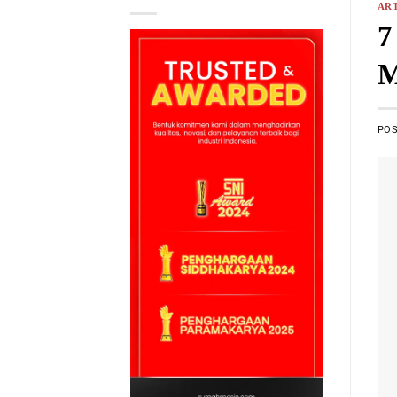
ART
7
M
PO