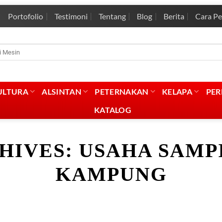
Portofolio
Testimoni
Tentang
Blog
Berita
Cara P
rian
:
ULTURA
ALSINTAN
PETERNAKAN
KELAPA
PE
KATALOG
HIVES:
USAHA SAMP
KAMPUNG