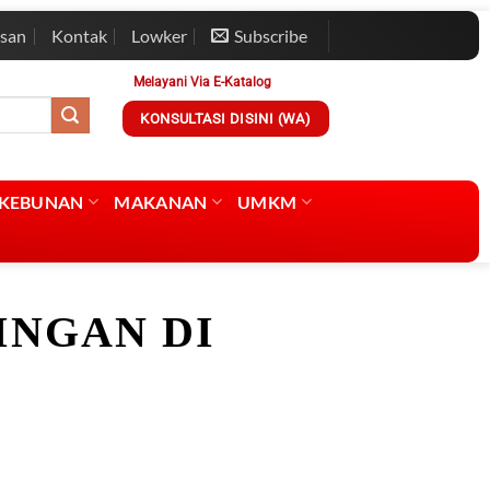
esan
Kontak
Lowker
Subscribe
Melayani Via E-Katalog
KONSULTASI DISINI (WA)
RKEBUNAN
MAKANAN
UMKM
INGAN DI