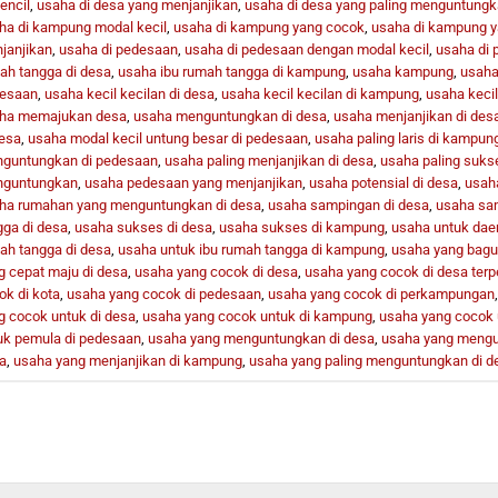
encil
,
usaha di desa yang menjanjikan
,
usaha di desa yang paling menguntung
ha di kampung modal kecil
,
usaha di kampung yang cocok
,
usaha di kampung 
janjikan
,
usaha di pedesaan
,
usaha di pedesaan dengan modal kecil
,
usaha di
ah tangga di desa
,
usaha ibu rumah tangga di kampung
,
usaha kampung
,
usaha 
esaan
,
usaha kecil kecilan di desa
,
usaha kecil kecilan di kampung
,
usaha kecil
ha memajukan desa
,
usaha menguntungkan di desa
,
usaha menjanjikan di des
desa
,
usaha modal kecil untung besar di pedesaan
,
usaha paling laris di kampun
guntungkan di pedesaan
,
usaha paling menjanjikan di desa
,
usaha paling suks
guntungkan
,
usaha pedesaan yang menjanjikan
,
usaha potensial di desa
,
usah
ha rumahan yang menguntungkan di desa
,
usaha sampingan di desa
,
usaha sa
gga di desa
,
usaha sukses di desa
,
usaha sukses di kampung
,
usaha untuk dae
ah tangga di desa
,
usaha untuk ibu rumah tangga di kampung
,
usaha yang bagu
g cepat maju di desa
,
usaha yang cocok di desa
,
usaha yang cocok di desa terp
ok di kota
,
usaha yang cocok di pedesaan
,
usaha yang cocok di perkampungan
g cocok untuk di desa
,
usaha yang cocok untuk di kampung
,
usaha yang cocok 
uk pemula di pedesaan
,
usaha yang menguntungkan di desa
,
usaha yang mengu
a
,
usaha yang menjanjikan di kampung
,
usaha yang paling menguntungkan di d