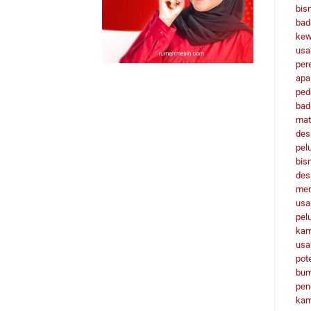
bisn
bad
kew
usa
per
apa
ped
bad
mat
des
pel
bis
des
men
usa
pel
ka
usa
pot
bu
pen
ka