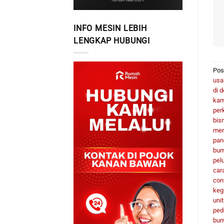
INFO MESIN LEBIH
LENGKAP HUBUNGI
Pos
usa
di 
kam
per
bis
men
pan
bum
pel
car
con
keg
uni
ped
bu