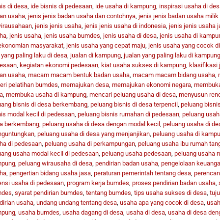
is di desa
,
ide bisnis di pedesaan
,
ide usaha di kampung
,
inspirasi usaha di des
an usaha
,
jenis jenis badan usaha dan contohnya
,
jenis jenis badan usaha milik
irausahaan
,
jenis jenis usaha
,
jenis jenis usaha di indonesia
,
jenis jenis usaha 
ha
,
jenis usaha
,
jenis usaha bumdes
,
jenis usaha di desa
,
jenis usaha di kampu
ekonomian masyarakat
,
jenis usaha yang cepat maju
,
jenis usaha yang cocok d
 yang paling laku di desa
,
jualan di kampung
,
jualan yang paling laku di kampun
esaan
,
kegiatan ekonomi pedesaan
,
kiat usaha sukses di kampung
,
klasifikasi
an usaha
,
macam macam bentuk badan usaha
,
macam macam bidang usaha
,
eri pelatihan bumdes
,
memajukan desa
,
memajukan ekonomi negara
,
membuka 
a
,
membuka usaha di kampung
,
mencari peluang usaha di desa
,
menyusun ren
uang bisnis di desa berkembang
,
peluang bisnis di desa terpencil
,
peluang bisni
nis modal kecil di pedesaan
,
peluang bisnis rumahan di pedesaan
,
peluang usah
a berkembang
,
peluang usaha di desa dengan modal kecil
,
peluang usaha di des
guntungkan
,
peluang usaha di desa yang menjanjikan
,
peluang usaha di kamp
ha di pedesaan
,
peluang usaha di perkampungan
,
peluang usaha ibu rumah tan
uang usaha modal kecil di pedesaan
,
peluang usaha pedesaan
,
peluang usaha r
mpung
,
peluang wirausaha di desa
,
pendirian badan usaha
,
pengelolaan keuang
ha
,
pengertian bidang usaha jasa
,
peraturan pemerintah tentang desa
,
perencan
ensi usaha di pedesaan
,
program kerja bumdes
,
proses pendirian badan usaha
,
mdes
,
syarat pendirian bumdes
,
tentang bumdes
,
tips usaha sukses di desa
,
tuj
dirian usaha
,
undang undang tentang desa
,
usaha apa yang cocok di desa
,
usah
mpung
,
usaha bumdes
,
usaha dagang di desa
,
usaha di desa
,
usaha di desa den