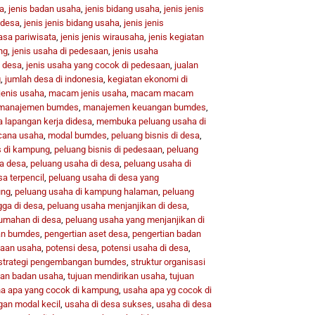
a
,
jenis badan usaha
,
jenis bidang usaha
,
jenis jenis
 desa
,
jenis jenis bidang usaha
,
jenis jenis
jasa pariwisata
,
jenis jenis wirausaha
,
jenis kegiatan
ng
,
jenis usaha di pedesaan
,
jenis usaha
i desa
,
jenis usaha yang cocok di pedesaan
,
jualan
g
,
jumlah desa di indonesia
,
kegiatan ekonomi di
 jenis usaha
,
macam jenis usaha
,
macam macam
manajemen bumdes
,
manajemen keuangan bumdes
,
lapangan kerja didesa
,
membuka peluang usaha di
cana usaha
,
modal bumdes
,
peluang bisnis di desa
,
s di kampung
,
peluang bisnis di pedesaan
,
peluang
a desa
,
peluang usaha di desa
,
peluang usaha di
a terpencil
,
peluang usaha di desa yang
ung
,
peluang usaha di kampung halaman
,
peluang
gga di desa
,
peluang usaha menjanjikan di desa
,
umahan di desa
,
peluang usaha yang menjanjikan di
an bumdes
,
pengertian aset desa
,
pengertian badan
aan usaha
,
potensi desa
,
potensi usaha di desa
,
strategi pengembangan bumdes
,
struktur organisasi
uan badan usaha
,
tujuan mendirikan usaha
,
tujuan
a apa yang cocok di kampung
,
usaha apa yg cocok di
gan modal kecil
,
usaha di desa sukses
,
usaha di desa