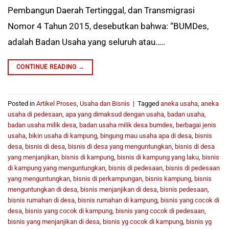
Pembangun Daerah Tertinggal, dan Transmigrasi
Nomor 4 Tahun 2015, desebutkan bahwa: “BUMDes,
adalah Badan Usaha yang seluruh atau…..
CONTINUE READING
→
Posted in
Artikel Proses
,
Usaha dan Bisnis
|
Tagged
aneka usaha
,
aneka
usaha di pedesaan
,
apa yang dimaksud dengan usaha
,
badan usaha
,
badan usaha milik desa
,
badan usaha milik desa bumdes
,
berbagai jenis
usaha
,
bikin usaha di kampung
,
bingung mau usaha apa di desa
,
bisnis
desa
,
bisnis di desa
,
bisnis di desa yang menguntungkan
,
bisnis di desa
yang menjanjikan
,
bisnis di kampung
,
bisnis di kampung yang laku
,
bisnis
di kampung yang menguntungkan
,
bisnis di pedesaan
,
bisnis di pedesaan
yang menguntungkan
,
bisnis di perkampungan
,
bisnis kampung
,
bisnis
menguntungkan di desa
,
bisnis menjanjikan di desa
,
bisnis pedesaan
,
bisnis rumahan di desa
,
bisnis rumahan di kampung
,
bisnis yang cocok di
desa
,
bisnis yang cocok di kampung
,
bisnis yang cocok di pedesaan
,
bisnis yang menjanjikan di desa
,
bisnis yg cocok di kampung
,
bisnis yg