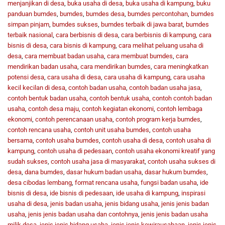
menjanjikan di desa
,
buka usaha di desa
,
buka usaha di kampung
,
buku
panduan bumdes
,
bumdes
,
bumdes desa
,
bumdes percontohan
,
bumdes
simpan pinjam
,
bumdes sukses
,
bumdes terbaik di jawa barat
,
bumdes
terbaik nasional
,
cara berbisnis di desa
,
cara berbisnis di kampung
,
cara
bisnis di desa
,
cara bisnis di kampung
,
cara melihat peluang usaha di
desa
,
cara membuat badan usaha
,
cara membuat bumdes
,
cara
mendirikan badan usaha
,
cara mendirikan bumdes
,
cara meningkatkan
potensi desa
,
cara usaha di desa
,
cara usaha di kampung
,
cara usaha
kecil kecilan di desa
,
contoh badan usaha
,
contoh badan usaha jasa
,
contoh bentuk badan usaha
,
contoh bentuk usaha
,
contoh contoh badan
usaha
,
contoh desa maju
,
contoh kegiatan ekonomi
,
contoh lembaga
ekonomi
,
contoh perencanaan usaha
,
contoh program kerja bumdes
,
contoh rencana usaha
,
contoh unit usaha bumdes
,
contoh usaha
bersama
,
contoh usaha bumdes
,
contoh usaha di desa
,
contoh usaha di
kampung
,
contoh usaha di pedesaan
,
contoh usaha ekonomi kreatif yang
sudah sukses
,
contoh usaha jasa di masyarakat
,
contoh usaha sukses di
desa
,
dana bumdes
,
dasar hukum badan usaha
,
dasar hukum bumdes
,
desa cibodas lembang
,
format rencana usaha
,
fungsi badan usaha
,
ide
bisnis di desa
,
ide bisnis di pedesaan
,
ide usaha di kampung
,
inspirasi
usaha di desa
,
jenis badan usaha
,
jenis bidang usaha
,
jenis jenis badan
usaha
,
jenis jenis badan usaha dan contohnya
,
jenis jenis badan usaha
milik desa
,
jenis jenis bidang usaha
,
jenis jenis kewirausahaan
,
jenis jenis