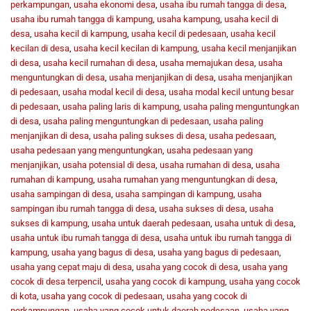
perkampungan
,
usaha ekonomi desa
,
usaha ibu rumah tangga di desa
,
usaha ibu rumah tangga di kampung
,
usaha kampung
,
usaha kecil di
desa
,
usaha kecil di kampung
,
usaha kecil di pedesaan
,
usaha kecil
kecilan di desa
,
usaha kecil kecilan di kampung
,
usaha kecil menjanjikan
di desa
,
usaha kecil rumahan di desa
,
usaha memajukan desa
,
usaha
menguntungkan di desa
,
usaha menjanjikan di desa
,
usaha menjanjikan
di pedesaan
,
usaha modal kecil di desa
,
usaha modal kecil untung besar
di pedesaan
,
usaha paling laris di kampung
,
usaha paling menguntungkan
di desa
,
usaha paling menguntungkan di pedesaan
,
usaha paling
menjanjikan di desa
,
usaha paling sukses di desa
,
usaha pedesaan
,
usaha pedesaan yang menguntungkan
,
usaha pedesaan yang
menjanjikan
,
usaha potensial di desa
,
usaha rumahan di desa
,
usaha
rumahan di kampung
,
usaha rumahan yang menguntungkan di desa
,
usaha sampingan di desa
,
usaha sampingan di kampung
,
usaha
sampingan ibu rumah tangga di desa
,
usaha sukses di desa
,
usaha
sukses di kampung
,
usaha untuk daerah pedesaan
,
usaha untuk di desa
,
usaha untuk ibu rumah tangga di desa
,
usaha untuk ibu rumah tangga di
kampung
,
usaha yang bagus di desa
,
usaha yang bagus di pedesaan
,
usaha yang cepat maju di desa
,
usaha yang cocok di desa
,
usaha yang
cocok di desa terpencil
,
usaha yang cocok di kampung
,
usaha yang cocok
di kota
,
usaha yang cocok di pedesaan
,
usaha yang cocok di
perkampungan
,
usaha yang cocok untuk daerah pedesaan
,
usaha yang