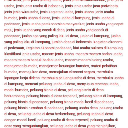
usaha
,
jenis jenis usaha di indonesia
,
jenis jenis usaha jasa pariwisata
,
jenis jenis wirausaha
,
jenis kegiatan usaha
,
jenis usaha
,
jenis usaha
bumdes
,
jenis usaha di desa
,
jenis usaha di kampung
,
jenis usaha di
pedesaan
,
jenis usaha perekonomian masyarakat
,
jenis usaha yang cepat
maju
,
jenis usaha yang cocok di desa
,
jenis usaha yang cocok di
pedesaan
,
jualan apa yang paling laku di desa
,
jualan di kampung
,
jualan
yang paling laku di kampung
,
jumlah desa di indonesia
,
kegiatan ekonomi
di pedesaan
,
kegiatan ekonomi pedesaan
,
kiat usaha sukses di kampung
,
klasifikasi jenis usaha
,
macam jenis usaha
,
macam macam badan usaha
,
macam macam bentuk badan usaha
,
macam macam bidang usaha
,
manajemen bumdes
,
manajemen keuangan bumdes
,
materi pelatihan
bumdes
,
memajukan desa
,
memajukan ekonomi negara
,
membuka
lapangan kerja didesa
,
membuka peluang usaha di desa
,
membuka usaha
di kampung
,
mencari peluang usaha di desa
,
menyusun rencana usaha
,
modal bumdes
,
peluang bisnis di desa
,
peluang bisnis di desa
berkembang
,
peluang bisnis di desa terpencil
,
peluang bisnis di kampung
,
peluang bisnis di pedesaan
,
peluang bisnis modal kecil di pedesaan
,
peluang bisnis rumahan di pedesaan
,
peluang usaha desa
,
peluang usaha
di desa
,
peluang usaha di desa berkembang
,
peluang usaha di desa
dengan modal kecil
,
peluang usaha di desa terpencil
,
peluang usaha di
desa yang menguntungkan
,
peluang usaha di desa yang menjanjikan
,