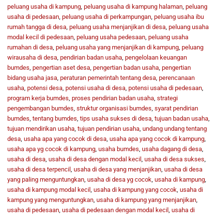
peluang usaha di kampung
,
peluang usaha di kampung halaman
,
peluang
usaha di pedesaan
,
peluang usaha di perkampungan
,
peluang usaha ibu
rumah tangga di desa
,
peluang usaha menjanjikan di desa
,
peluang usaha
modal kecil di pedesaan
,
peluang usaha pedesaan
,
peluang usaha
rumahan di desa
,
peluang usaha yang menjanjikan di kampung
,
peluang
wirausaha di desa
,
pendirian badan usaha
,
pengelolaan keuangan
bumdes
,
pengertian aset desa
,
pengertian badan usaha
,
pengertian
bidang usaha jasa
,
peraturan pemerintah tentang desa
,
perencanaan
usaha
,
potensi desa
,
potensi usaha di desa
,
potensi usaha di pedesaan
,
program kerja bumdes
,
proses pendirian badan usaha
,
strategi
pengembangan bumdes
,
struktur organisasi bumdes
,
syarat pendirian
bumdes
,
tentang bumdes
,
tips usaha sukses di desa
,
tujuan badan usaha
,
tujuan mendirikan usaha
,
tujuan pendirian usaha
,
undang undang tentang
desa
,
usaha apa yang cocok di desa
,
usaha apa yang cocok di kampung
,
usaha apa yg cocok di kampung
,
usaha bumdes
,
usaha dagang di desa
,
usaha di desa
,
usaha di desa dengan modal kecil
,
usaha di desa sukses
,
usaha di desa terpencil
,
usaha di desa yang menjanjikan
,
usaha di desa
yang paling menguntungkan
,
usaha di desa yg cocok
,
usaha di kampung
,
usaha di kampung modal kecil
,
usaha di kampung yang cocok
,
usaha di
kampung yang menguntungkan
,
usaha di kampung yang menjanjikan
,
usaha di pedesaan
,
usaha di pedesaan dengan modal kecil
,
usaha di