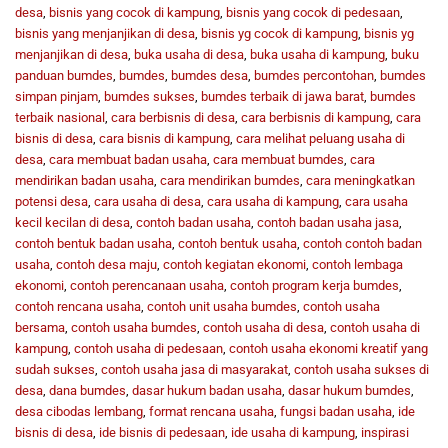
desa
,
bisnis yang cocok di kampung
,
bisnis yang cocok di pedesaan
,
bisnis yang menjanjikan di desa
,
bisnis yg cocok di kampung
,
bisnis yg
menjanjikan di desa
,
buka usaha di desa
,
buka usaha di kampung
,
buku
panduan bumdes
,
bumdes
,
bumdes desa
,
bumdes percontohan
,
bumdes
simpan pinjam
,
bumdes sukses
,
bumdes terbaik di jawa barat
,
bumdes
terbaik nasional
,
cara berbisnis di desa
,
cara berbisnis di kampung
,
cara
bisnis di desa
,
cara bisnis di kampung
,
cara melihat peluang usaha di
desa
,
cara membuat badan usaha
,
cara membuat bumdes
,
cara
mendirikan badan usaha
,
cara mendirikan bumdes
,
cara meningkatkan
potensi desa
,
cara usaha di desa
,
cara usaha di kampung
,
cara usaha
kecil kecilan di desa
,
contoh badan usaha
,
contoh badan usaha jasa
,
contoh bentuk badan usaha
,
contoh bentuk usaha
,
contoh contoh badan
usaha
,
contoh desa maju
,
contoh kegiatan ekonomi
,
contoh lembaga
ekonomi
,
contoh perencanaan usaha
,
contoh program kerja bumdes
,
contoh rencana usaha
,
contoh unit usaha bumdes
,
contoh usaha
bersama
,
contoh usaha bumdes
,
contoh usaha di desa
,
contoh usaha di
kampung
,
contoh usaha di pedesaan
,
contoh usaha ekonomi kreatif yang
sudah sukses
,
contoh usaha jasa di masyarakat
,
contoh usaha sukses di
desa
,
dana bumdes
,
dasar hukum badan usaha
,
dasar hukum bumdes
,
desa cibodas lembang
,
format rencana usaha
,
fungsi badan usaha
,
ide
bisnis di desa
,
ide bisnis di pedesaan
,
ide usaha di kampung
,
inspirasi