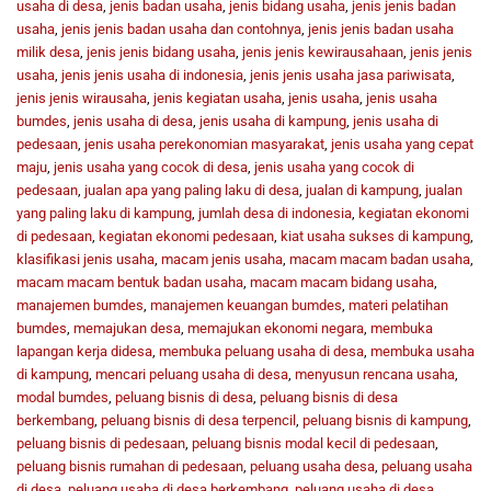
usaha di desa
,
jenis badan usaha
,
jenis bidang usaha
,
jenis jenis badan
usaha
,
jenis jenis badan usaha dan contohnya
,
jenis jenis badan usaha
milik desa
,
jenis jenis bidang usaha
,
jenis jenis kewirausahaan
,
jenis jenis
usaha
,
jenis jenis usaha di indonesia
,
jenis jenis usaha jasa pariwisata
,
jenis jenis wirausaha
,
jenis kegiatan usaha
,
jenis usaha
,
jenis usaha
bumdes
,
jenis usaha di desa
,
jenis usaha di kampung
,
jenis usaha di
pedesaan
,
jenis usaha perekonomian masyarakat
,
jenis usaha yang cepat
maju
,
jenis usaha yang cocok di desa
,
jenis usaha yang cocok di
pedesaan
,
jualan apa yang paling laku di desa
,
jualan di kampung
,
jualan
yang paling laku di kampung
,
jumlah desa di indonesia
,
kegiatan ekonomi
di pedesaan
,
kegiatan ekonomi pedesaan
,
kiat usaha sukses di kampung
,
klasifikasi jenis usaha
,
macam jenis usaha
,
macam macam badan usaha
,
macam macam bentuk badan usaha
,
macam macam bidang usaha
,
manajemen bumdes
,
manajemen keuangan bumdes
,
materi pelatihan
bumdes
,
memajukan desa
,
memajukan ekonomi negara
,
membuka
lapangan kerja didesa
,
membuka peluang usaha di desa
,
membuka usaha
di kampung
,
mencari peluang usaha di desa
,
menyusun rencana usaha
,
modal bumdes
,
peluang bisnis di desa
,
peluang bisnis di desa
berkembang
,
peluang bisnis di desa terpencil
,
peluang bisnis di kampung
,
peluang bisnis di pedesaan
,
peluang bisnis modal kecil di pedesaan
,
peluang bisnis rumahan di pedesaan
,
peluang usaha desa
,
peluang usaha
di desa
,
peluang usaha di desa berkembang
,
peluang usaha di desa