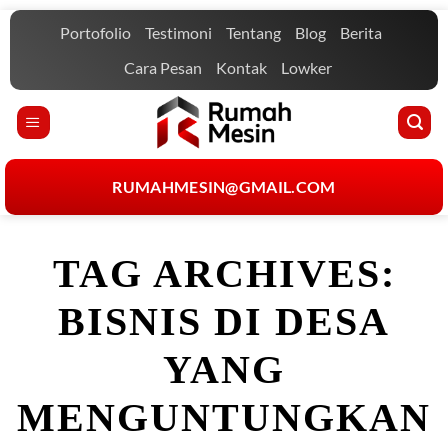
Skip
Portofolio
Testimoni
Tentang
Blog
Berita
to
content
Cara Pesan
Kontak
Lowker
RUMAHMESIN@GMAIL.COM
TAG ARCHIVES:
BISNIS DI DESA
YANG
MENGUNTUNGKAN