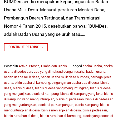
BUMDes sendiri merupakan kepanjangan dari Badan
Usaha Milik Desa. Menurut peraturan Menteri Desa,
Pembangun Daerah Tertinggal, dan Transmigrasi
Nomor 4 Tahun 2015, desebutkan bahwa: “BUMDes,
adalah Badan Usaha yang seluruh atau…..
CONTINUE READING
→
Posted in
Artikel Proses
,
Usaha dan Bisnis
|
Tagged
aneka usaha
,
aneka
usaha di pedesaan
,
apa yang dimaksud dengan usaha
,
badan usaha
,
badan usaha milik desa
,
badan usaha milik desa bumdes
,
berbagai jenis
usaha
,
bikin usaha di kampung
,
bingung mau usaha apa di desa
,
bisnis
desa
,
bisnis di desa
,
bisnis di desa yang menguntungkan
,
bisnis di desa
yang menjanjikan
,
bisnis di kampung
,
bisnis di kampung yang laku
,
bisnis
di kampung yang menguntungkan
,
bisnis di pedesaan
,
bisnis di pedesaan
yang menguntungkan
,
bisnis di perkampungan
,
bisnis kampung
,
bisnis
menguntungkan di desa
,
bisnis menjanjikan di desa
,
bisnis pedesaan
,
bisnis rumahan di desa
,
bisnis rumahan di kampung
,
bisnis yang cocok di