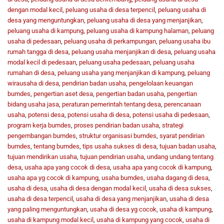
dengan modal kecil
,
peluang usaha di desa terpencil
,
peluang usaha di
desa yang menguntungkan
,
peluang usaha di desa yang menjanjikan
,
peluang usaha di kampung
,
peluang usaha di kampung halaman
,
peluang
usaha di pedesaan
,
peluang usaha di perkampungan
,
peluang usaha ibu
rumah tangga di desa
,
peluang usaha menjanjikan di desa
,
peluang usaha
modal kecil di pedesaan
,
peluang usaha pedesaan
,
peluang usaha
rumahan di desa
,
peluang usaha yang menjanjikan di kampung
,
peluang
wirausaha di desa
,
pendirian badan usaha
,
pengelolaan keuangan
bumdes
,
pengertian aset desa
,
pengertian badan usaha
,
pengertian
bidang usaha jasa
,
peraturan pemerintah tentang desa
,
perencanaan
usaha
,
potensi desa
,
potensi usaha di desa
,
potensi usaha di pedesaan
,
program kerja bumdes
,
proses pendirian badan usaha
,
strategi
pengembangan bumdes
,
struktur organisasi bumdes
,
syarat pendirian
bumdes
,
tentang bumdes
,
tips usaha sukses di desa
,
tujuan badan usaha
,
tujuan mendirikan usaha
,
tujuan pendirian usaha
,
undang undang tentang
desa
,
usaha apa yang cocok di desa
,
usaha apa yang cocok di kampung
,
usaha apa yg cocok di kampung
,
usaha bumdes
,
usaha dagang di desa
,
usaha di desa
,
usaha di desa dengan modal kecil
,
usaha di desa sukses
,
usaha di desa terpencil
,
usaha di desa yang menjanjikan
,
usaha di desa
yang paling menguntungkan
,
usaha di desa yg cocok
,
usaha di kampung
,
usaha di kampung modal kecil
,
usaha di kampung yang cocok
,
usaha di