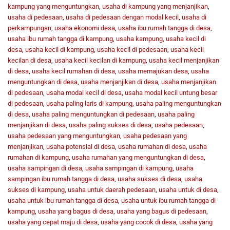
kampung yang menguntungkan
,
usaha di kampung yang menjanjikan
,
usaha di pedesaan
,
usaha di pedesaan dengan modal kecil
,
usaha di
perkampungan
,
usaha ekonomi desa
,
usaha ibu rumah tangga di desa
,
usaha ibu rumah tangga di kampung
,
usaha kampung
,
usaha kecil di
desa
,
usaha kecil di kampung
,
usaha kecil di pedesaan
,
usaha kecil
kecilan di desa
,
usaha kecil kecilan di kampung
,
usaha kecil menjanjikan
di desa
,
usaha kecil rumahan di desa
,
usaha memajukan desa
,
usaha
menguntungkan di desa
,
usaha menjanjikan di desa
,
usaha menjanjikan
di pedesaan
,
usaha modal kecil di desa
,
usaha modal kecil untung besar
di pedesaan
,
usaha paling laris di kampung
,
usaha paling menguntungkan
di desa
,
usaha paling menguntungkan di pedesaan
,
usaha paling
menjanjikan di desa
,
usaha paling sukses di desa
,
usaha pedesaan
,
usaha pedesaan yang menguntungkan
,
usaha pedesaan yang
menjanjikan
,
usaha potensial di desa
,
usaha rumahan di desa
,
usaha
rumahan di kampung
,
usaha rumahan yang menguntungkan di desa
,
usaha sampingan di desa
,
usaha sampingan di kampung
,
usaha
sampingan ibu rumah tangga di desa
,
usaha sukses di desa
,
usaha
sukses di kampung
,
usaha untuk daerah pedesaan
,
usaha untuk di desa
,
usaha untuk ibu rumah tangga di desa
,
usaha untuk ibu rumah tangga di
kampung
,
usaha yang bagus di desa
,
usaha yang bagus di pedesaan
,
usaha yang cepat maju di desa
,
usaha yang cocok di desa
,
usaha yang