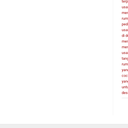
terp
usa
men
rum
ped
usa
di 
men
men
usa
tan
rum
yan
coc
yan
unt
des