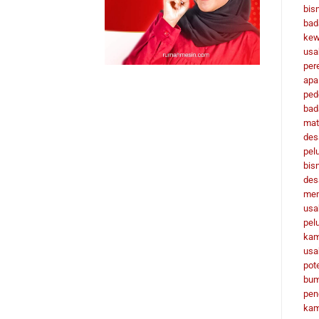
bisn
bad
kew
usa
per
apa
ped
bad
mat
des
pel
bis
des
men
usa
pel
ka
usa
pot
bu
pen
ka