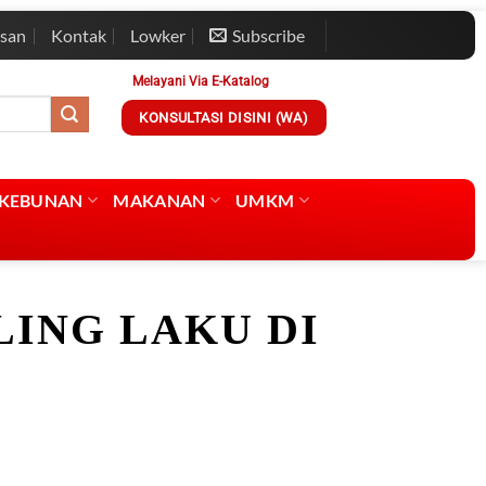
esan
Kontak
Lowker
Subscribe
Melayani Via E-Katalog
KONSULTASI DISINI (WA)
RKEBUNAN
MAKANAN
UMKM
LING LAKU DI