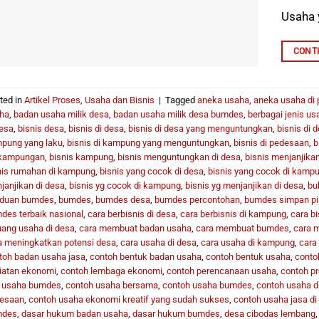
Usaha 
CONT
ted in
Artikel Proses
,
Usaha dan Bisnis
|
Tagged
aneka usaha
,
aneka usaha di
ha
,
badan usaha milik desa
,
badan usaha milik desa bumdes
,
berbagai jenis us
desa
,
bisnis desa
,
bisnis di desa
,
bisnis di desa yang menguntungkan
,
bisnis di 
pung yang laku
,
bisnis di kampung yang menguntungkan
,
bisnis di pedesaan
,
b
kampungan
,
bisnis kampung
,
bisnis menguntungkan di desa
,
bisnis menjanjikan
nis rumahan di kampung
,
bisnis yang cocok di desa
,
bisnis yang cocok di kamp
janjikan di desa
,
bisnis yg cocok di kampung
,
bisnis yg menjanjikan di desa
,
bu
duan bumdes
,
bumdes
,
bumdes desa
,
bumdes percontohan
,
bumdes simpan p
des terbaik nasional
,
cara berbisnis di desa
,
cara berbisnis di kampung
,
cara bi
uang usaha di desa
,
cara membuat badan usaha
,
cara membuat bumdes
,
cara 
a meningkatkan potensi desa
,
cara usaha di desa
,
cara usaha di kampung
,
cara 
toh badan usaha jasa
,
contoh bentuk badan usaha
,
contoh bentuk usaha
,
conto
iatan ekonomi
,
contoh lembaga ekonomi
,
contoh perencanaan usaha
,
contoh p
t usaha bumdes
,
contoh usaha bersama
,
contoh usaha bumdes
,
contoh usaha d
esaan
,
contoh usaha ekonomi kreatif yang sudah sukses
,
contoh usaha jasa d
mdes
,
dasar hukum badan usaha
,
dasar hukum bumdes
,
desa cibodas lembang