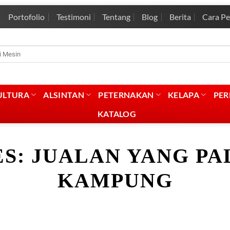
Portofolio
Testimoni
Tentang
Blog
Berita
Cara P
rian
:
ULTURA
ALSINTAN
PETERNAKAN
KELAPA
PE
KATALOG
ES:
JUALAN YANG PA
KAMPUNG