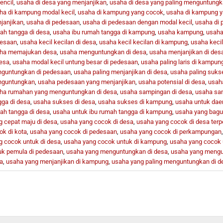
encil
,
usaha di desa yang menjanjikan
,
usaha di desa yang paling menguntung
ha di kampung modal kecil
,
usaha di kampung yang cocok
,
usaha di kampung 
janjikan
,
usaha di pedesaan
,
usaha di pedesaan dengan modal kecil
,
usaha di
ah tangga di desa
,
usaha ibu rumah tangga di kampung
,
usaha kampung
,
usaha 
esaan
,
usaha kecil kecilan di desa
,
usaha kecil kecilan di kampung
,
usaha kecil
ha memajukan desa
,
usaha menguntungkan di desa
,
usaha menjanjikan di des
desa
,
usaha modal kecil untung besar di pedesaan
,
usaha paling laris di kampun
guntungkan di pedesaan
,
usaha paling menjanjikan di desa
,
usaha paling suks
guntungkan
,
usaha pedesaan yang menjanjikan
,
usaha potensial di desa
,
usah
ha rumahan yang menguntungkan di desa
,
usaha sampingan di desa
,
usaha sa
gga di desa
,
usaha sukses di desa
,
usaha sukses di kampung
,
usaha untuk dae
ah tangga di desa
,
usaha untuk ibu rumah tangga di kampung
,
usaha yang bagu
g cepat maju di desa
,
usaha yang cocok di desa
,
usaha yang cocok di desa terp
ok di kota
,
usaha yang cocok di pedesaan
,
usaha yang cocok di perkampungan
g cocok untuk di desa
,
usaha yang cocok untuk di kampung
,
usaha yang cocok 
uk pemula di pedesaan
,
usaha yang menguntungkan di desa
,
usaha yang mengu
a
,
usaha yang menjanjikan di kampung
,
usaha yang paling menguntungkan di d