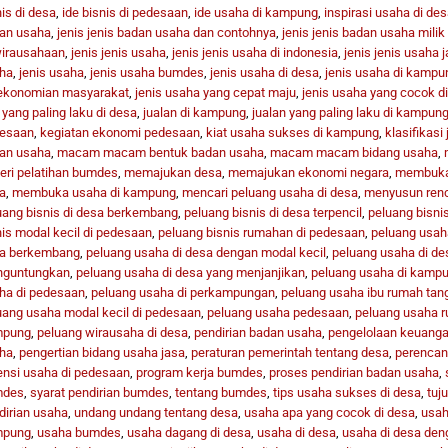
is di desa
,
ide bisnis di pedesaan
,
ide usaha di kampung
,
inspirasi usaha di des
an usaha
,
jenis jenis badan usaha dan contohnya
,
jenis jenis badan usaha milik
irausahaan
,
jenis jenis usaha
,
jenis jenis usaha di indonesia
,
jenis jenis usaha 
ha
,
jenis usaha
,
jenis usaha bumdes
,
jenis usaha di desa
,
jenis usaha di kampu
ekonomian masyarakat
,
jenis usaha yang cepat maju
,
jenis usaha yang cocok d
 yang paling laku di desa
,
jualan di kampung
,
jualan yang paling laku di kampun
esaan
,
kegiatan ekonomi pedesaan
,
kiat usaha sukses di kampung
,
klasifikasi
an usaha
,
macam macam bentuk badan usaha
,
macam macam bidang usaha
,
eri pelatihan bumdes
,
memajukan desa
,
memajukan ekonomi negara
,
membuka 
a
,
membuka usaha di kampung
,
mencari peluang usaha di desa
,
menyusun ren
uang bisnis di desa berkembang
,
peluang bisnis di desa terpencil
,
peluang bisni
nis modal kecil di pedesaan
,
peluang bisnis rumahan di pedesaan
,
peluang usah
a berkembang
,
peluang usaha di desa dengan modal kecil
,
peluang usaha di des
guntungkan
,
peluang usaha di desa yang menjanjikan
,
peluang usaha di kamp
ha di pedesaan
,
peluang usaha di perkampungan
,
peluang usaha ibu rumah tan
uang usaha modal kecil di pedesaan
,
peluang usaha pedesaan
,
peluang usaha r
mpung
,
peluang wirausaha di desa
,
pendirian badan usaha
,
pengelolaan keuang
ha
,
pengertian bidang usaha jasa
,
peraturan pemerintah tentang desa
,
perencan
ensi usaha di pedesaan
,
program kerja bumdes
,
proses pendirian badan usaha
,
mdes
,
syarat pendirian bumdes
,
tentang bumdes
,
tips usaha sukses di desa
,
tuj
dirian usaha
,
undang undang tentang desa
,
usaha apa yang cocok di desa
,
usah
mpung
,
usaha bumdes
,
usaha dagang di desa
,
usaha di desa
,
usaha di desa den