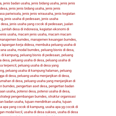
a
,
jenis badan usaha
,
jenis bidang usaha
,
jenis jenis
 desa
,
jenis jenis bidang usaha
,
jenis jenis
jasa pariwisata
,
jenis jenis wirausaha
,
jenis kegiatan
ng
,
jenis usaha di pedesaan
,
jenis usaha
i desa
,
jenis usaha yang cocok di pedesaan
,
jualan
g
,
jumlah desa di indonesia
,
kegiatan ekonomi di
 jenis usaha
,
macam jenis usaha
,
macam macam
manajemen bumdes
,
manajemen keuangan bumdes
,
lapangan kerja didesa
,
membuka peluang usaha di
cana usaha
,
modal bumdes
,
peluang bisnis di desa
,
s di kampung
,
peluang bisnis di pedesaan
,
peluang
a desa
,
peluang usaha di desa
,
peluang usaha di
a terpencil
,
peluang usaha di desa yang
ung
,
peluang usaha di kampung halaman
,
peluang
gga di desa
,
peluang usaha menjanjikan di desa
,
umahan di desa
,
peluang usaha yang menjanjikan di
an bumdes
,
pengertian aset desa
,
pengertian badan
aan usaha
,
potensi desa
,
potensi usaha di desa
,
strategi pengembangan bumdes
,
struktur organisasi
uan badan usaha
,
tujuan mendirikan usaha
,
tujuan
a apa yang cocok di kampung
,
usaha apa yg cocok di
gan modal kecil
,
usaha di desa sukses
,
usaha di desa