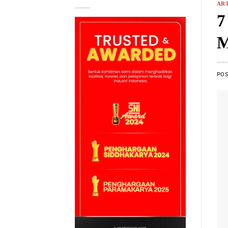
ART
7
M
PO