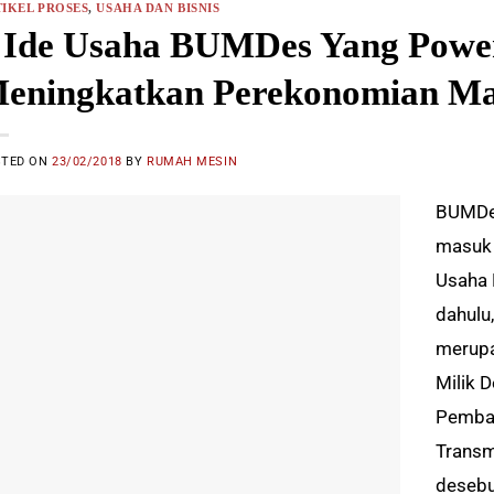
IKEL PROSES
,
USAHA DAN BISNIS
 Ide Usaha BUMDes Yang Power
eningkatkan Perekonomian Ma
STED ON
23/02/2018
BY
RUMAH MESIN
BUMDes
masuk 
Usaha 
dahulu
merupa
Milik 
Pemban
Transm
desebu