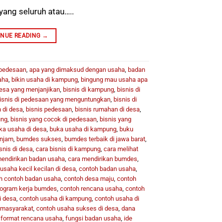
yang seluruh atau…..
INUE READING
→
 pedesaan
,
apa yang dimaksud dengan usaha
,
badan
aha
,
bikin usaha di kampung
,
bingung mau usaha apa
desa yang menjanjikan
,
bisnis di kampung
,
bisnis di
isnis di pedesaan yang menguntungkan
,
bisnis di
 di desa
,
bisnis pedesaan
,
bisnis rumahan di desa
,
ung
,
bisnis yang cocok di pedesaan
,
bisnis yang
ka usaha di desa
,
buka usaha di kampung
,
buku
injam
,
bumdes sukses
,
bumdes terbaik di jawa barat
,
snis di desa
,
cara bisnis di kampung
,
cara melihat
mendirikan badan usaha
,
cara mendirikan bumdes
,
usaha kecil kecilan di desa
,
contoh badan usaha
,
h contoh badan usaha
,
contoh desa maju
,
contoh
rogram kerja bumdes
,
contoh rencana usaha
,
contoh
i desa
,
contoh usaha di kampung
,
contoh usaha di
i masyarakat
,
contoh usaha sukses di desa
,
dana
,
format rencana usaha
,
fungsi badan usaha
,
ide