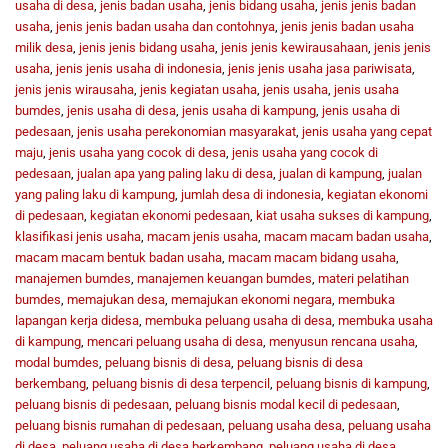
usaha di desa
,
jenis badan usaha
,
jenis bidang usaha
,
jenis jenis badan
usaha
,
jenis jenis badan usaha dan contohnya
,
jenis jenis badan usaha
milik desa
,
jenis jenis bidang usaha
,
jenis jenis kewirausahaan
,
jenis jenis
usaha
,
jenis jenis usaha di indonesia
,
jenis jenis usaha jasa pariwisata
,
jenis jenis wirausaha
,
jenis kegiatan usaha
,
jenis usaha
,
jenis usaha
bumdes
,
jenis usaha di desa
,
jenis usaha di kampung
,
jenis usaha di
pedesaan
,
jenis usaha perekonomian masyarakat
,
jenis usaha yang cepat
maju
,
jenis usaha yang cocok di desa
,
jenis usaha yang cocok di
pedesaan
,
jualan apa yang paling laku di desa
,
jualan di kampung
,
jualan
yang paling laku di kampung
,
jumlah desa di indonesia
,
kegiatan ekonomi
di pedesaan
,
kegiatan ekonomi pedesaan
,
kiat usaha sukses di kampung
,
klasifikasi jenis usaha
,
macam jenis usaha
,
macam macam badan usaha
,
macam macam bentuk badan usaha
,
macam macam bidang usaha
,
manajemen bumdes
,
manajemen keuangan bumdes
,
materi pelatihan
bumdes
,
memajukan desa
,
memajukan ekonomi negara
,
membuka
lapangan kerja didesa
,
membuka peluang usaha di desa
,
membuka usaha
di kampung
,
mencari peluang usaha di desa
,
menyusun rencana usaha
,
modal bumdes
,
peluang bisnis di desa
,
peluang bisnis di desa
berkembang
,
peluang bisnis di desa terpencil
,
peluang bisnis di kampung
,
peluang bisnis di pedesaan
,
peluang bisnis modal kecil di pedesaan
,
peluang bisnis rumahan di pedesaan
,
peluang usaha desa
,
peluang usaha
di desa
,
peluang usaha di desa berkembang
,
peluang usaha di desa