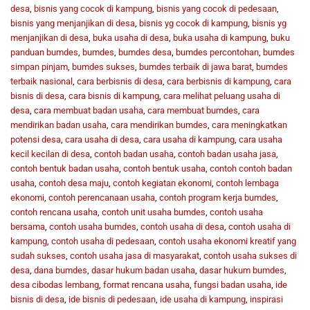
desa
,
bisnis yang cocok di kampung
,
bisnis yang cocok di pedesaan
,
bisnis yang menjanjikan di desa
,
bisnis yg cocok di kampung
,
bisnis yg
menjanjikan di desa
,
buka usaha di desa
,
buka usaha di kampung
,
buku
panduan bumdes
,
bumdes
,
bumdes desa
,
bumdes percontohan
,
bumdes
simpan pinjam
,
bumdes sukses
,
bumdes terbaik di jawa barat
,
bumdes
terbaik nasional
,
cara berbisnis di desa
,
cara berbisnis di kampung
,
cara
bisnis di desa
,
cara bisnis di kampung
,
cara melihat peluang usaha di
desa
,
cara membuat badan usaha
,
cara membuat bumdes
,
cara
mendirikan badan usaha
,
cara mendirikan bumdes
,
cara meningkatkan
potensi desa
,
cara usaha di desa
,
cara usaha di kampung
,
cara usaha
kecil kecilan di desa
,
contoh badan usaha
,
contoh badan usaha jasa
,
contoh bentuk badan usaha
,
contoh bentuk usaha
,
contoh contoh badan
usaha
,
contoh desa maju
,
contoh kegiatan ekonomi
,
contoh lembaga
ekonomi
,
contoh perencanaan usaha
,
contoh program kerja bumdes
,
contoh rencana usaha
,
contoh unit usaha bumdes
,
contoh usaha
bersama
,
contoh usaha bumdes
,
contoh usaha di desa
,
contoh usaha di
kampung
,
contoh usaha di pedesaan
,
contoh usaha ekonomi kreatif yang
sudah sukses
,
contoh usaha jasa di masyarakat
,
contoh usaha sukses di
desa
,
dana bumdes
,
dasar hukum badan usaha
,
dasar hukum bumdes
,
desa cibodas lembang
,
format rencana usaha
,
fungsi badan usaha
,
ide
bisnis di desa
,
ide bisnis di pedesaan
,
ide usaha di kampung
,
inspirasi