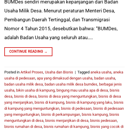
BUMDes sendiri merupakan kepanjangan dari Badan
Usaha Milik Desa. Menurut peraturan Menteri Desa,
Pembangun Daerah Tertinggal, dan Transmigrasi
Nomor 4 Tahun 2015, desebutkan bahwa: “BUMDes,
adalah Badan Usaha yang seluruh atau…..
CONTINUE READING
→
Posted in
Artikel Proses
,
Usaha dan Bisnis
|
Tagged
aneka usaha
,
aneka
usaha di pedesaan
,
apa yang dimaksud dengan usaha
,
badan usaha
,
badan usaha milik desa
,
badan usaha milik desa bumdes
,
berbagai jenis
usaha
,
bikin usaha di kampung
,
bingung mau usaha apa di desa
,
bisnis
desa
,
bisnis di desa
,
bisnis di desa yang menguntungkan
,
bisnis di desa
yang menjanjikan
,
bisnis di kampung
,
bisnis di kampung yang laku
,
bisnis
di kampung yang menguntungkan
,
bisnis di pedesaan
,
bisnis di pedesaan
yang menguntungkan
,
bisnis di perkampungan
,
bisnis kampung
,
bisnis
menguntungkan di desa
,
bisnis menjanjikan di desa
,
bisnis pedesaan
,
bisnis rumahan di desa
,
bisnis rumahan di kampung
,
bisnis yang cocok di