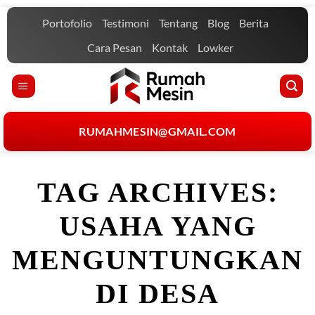
Skip
Portofolio
Testimoni
Tentang
Blog
Berita
to
content
Cara Pesan
Kontak
Lowker
RUMAHMESIN@GMAIL.COM
TAG ARCHIVES:
USAHA YANG
MENGUNTUNGKAN
DI DESA