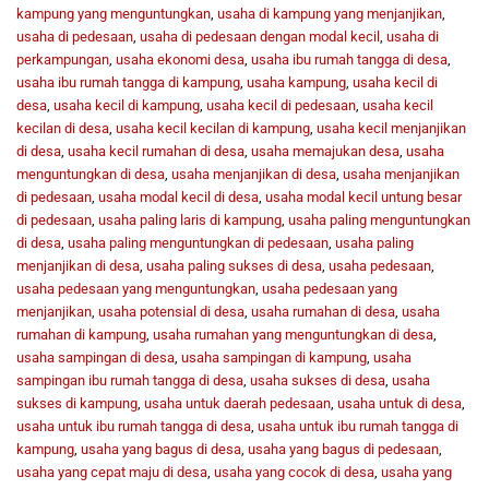
kampung yang menguntungkan
,
usaha di kampung yang menjanjikan
,
usaha di pedesaan
,
usaha di pedesaan dengan modal kecil
,
usaha di
perkampungan
,
usaha ekonomi desa
,
usaha ibu rumah tangga di desa
,
usaha ibu rumah tangga di kampung
,
usaha kampung
,
usaha kecil di
desa
,
usaha kecil di kampung
,
usaha kecil di pedesaan
,
usaha kecil
kecilan di desa
,
usaha kecil kecilan di kampung
,
usaha kecil menjanjikan
di desa
,
usaha kecil rumahan di desa
,
usaha memajukan desa
,
usaha
menguntungkan di desa
,
usaha menjanjikan di desa
,
usaha menjanjikan
di pedesaan
,
usaha modal kecil di desa
,
usaha modal kecil untung besar
di pedesaan
,
usaha paling laris di kampung
,
usaha paling menguntungkan
di desa
,
usaha paling menguntungkan di pedesaan
,
usaha paling
menjanjikan di desa
,
usaha paling sukses di desa
,
usaha pedesaan
,
usaha pedesaan yang menguntungkan
,
usaha pedesaan yang
menjanjikan
,
usaha potensial di desa
,
usaha rumahan di desa
,
usaha
rumahan di kampung
,
usaha rumahan yang menguntungkan di desa
,
usaha sampingan di desa
,
usaha sampingan di kampung
,
usaha
sampingan ibu rumah tangga di desa
,
usaha sukses di desa
,
usaha
sukses di kampung
,
usaha untuk daerah pedesaan
,
usaha untuk di desa
,
usaha untuk ibu rumah tangga di desa
,
usaha untuk ibu rumah tangga di
kampung
,
usaha yang bagus di desa
,
usaha yang bagus di pedesaan
,
usaha yang cepat maju di desa
,
usaha yang cocok di desa
,
usaha yang