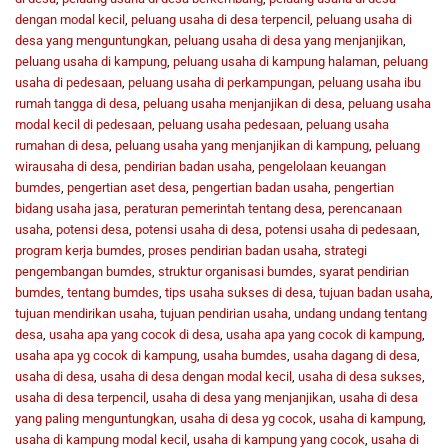
dengan modal kecil
,
peluang usaha di desa terpencil
,
peluang usaha di
desa yang menguntungkan
,
peluang usaha di desa yang menjanjikan
,
peluang usaha di kampung
,
peluang usaha di kampung halaman
,
peluang
usaha di pedesaan
,
peluang usaha di perkampungan
,
peluang usaha ibu
rumah tangga di desa
,
peluang usaha menjanjikan di desa
,
peluang usaha
modal kecil di pedesaan
,
peluang usaha pedesaan
,
peluang usaha
rumahan di desa
,
peluang usaha yang menjanjikan di kampung
,
peluang
wirausaha di desa
,
pendirian badan usaha
,
pengelolaan keuangan
bumdes
,
pengertian aset desa
,
pengertian badan usaha
,
pengertian
bidang usaha jasa
,
peraturan pemerintah tentang desa
,
perencanaan
usaha
,
potensi desa
,
potensi usaha di desa
,
potensi usaha di pedesaan
,
program kerja bumdes
,
proses pendirian badan usaha
,
strategi
pengembangan bumdes
,
struktur organisasi bumdes
,
syarat pendirian
bumdes
,
tentang bumdes
,
tips usaha sukses di desa
,
tujuan badan usaha
,
tujuan mendirikan usaha
,
tujuan pendirian usaha
,
undang undang tentang
desa
,
usaha apa yang cocok di desa
,
usaha apa yang cocok di kampung
,
usaha apa yg cocok di kampung
,
usaha bumdes
,
usaha dagang di desa
,
usaha di desa
,
usaha di desa dengan modal kecil
,
usaha di desa sukses
,
usaha di desa terpencil
,
usaha di desa yang menjanjikan
,
usaha di desa
yang paling menguntungkan
,
usaha di desa yg cocok
,
usaha di kampung
,
usaha di kampung modal kecil
,
usaha di kampung yang cocok
,
usaha di