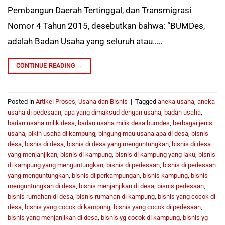
Pembangun Daerah Tertinggal, dan Transmigrasi
Nomor 4 Tahun 2015, desebutkan bahwa: “BUMDes,
adalah Badan Usaha yang seluruh atau…..
CONTINUE READING
→
Posted in
Artikel Proses
,
Usaha dan Bisnis
|
Tagged
aneka usaha
,
aneka
usaha di pedesaan
,
apa yang dimaksud dengan usaha
,
badan usaha
,
badan usaha milik desa
,
badan usaha milik desa bumdes
,
berbagai jenis
usaha
,
bikin usaha di kampung
,
bingung mau usaha apa di desa
,
bisnis
desa
,
bisnis di desa
,
bisnis di desa yang menguntungkan
,
bisnis di desa
yang menjanjikan
,
bisnis di kampung
,
bisnis di kampung yang laku
,
bisnis
di kampung yang menguntungkan
,
bisnis di pedesaan
,
bisnis di pedesaan
yang menguntungkan
,
bisnis di perkampungan
,
bisnis kampung
,
bisnis
menguntungkan di desa
,
bisnis menjanjikan di desa
,
bisnis pedesaan
,
bisnis rumahan di desa
,
bisnis rumahan di kampung
,
bisnis yang cocok di
desa
,
bisnis yang cocok di kampung
,
bisnis yang cocok di pedesaan
,
bisnis yang menjanjikan di desa
,
bisnis yg cocok di kampung
,
bisnis yg