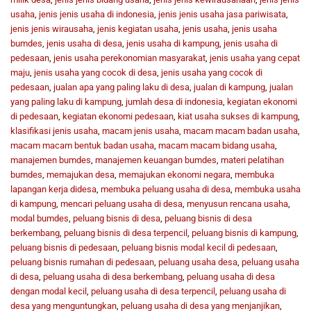
usaha
,
jenis jenis usaha di indonesia
,
jenis jenis usaha jasa pariwisata
,
jenis jenis wirausaha
,
jenis kegiatan usaha
,
jenis usaha
,
jenis usaha
bumdes
,
jenis usaha di desa
,
jenis usaha di kampung
,
jenis usaha di
pedesaan
,
jenis usaha perekonomian masyarakat
,
jenis usaha yang cepat
maju
,
jenis usaha yang cocok di desa
,
jenis usaha yang cocok di
pedesaan
,
jualan apa yang paling laku di desa
,
jualan di kampung
,
jualan
yang paling laku di kampung
,
jumlah desa di indonesia
,
kegiatan ekonomi
di pedesaan
,
kegiatan ekonomi pedesaan
,
kiat usaha sukses di kampung
,
klasifikasi jenis usaha
,
macam jenis usaha
,
macam macam badan usaha
,
macam macam bentuk badan usaha
,
macam macam bidang usaha
,
manajemen bumdes
,
manajemen keuangan bumdes
,
materi pelatihan
bumdes
,
memajukan desa
,
memajukan ekonomi negara
,
membuka
lapangan kerja didesa
,
membuka peluang usaha di desa
,
membuka usaha
di kampung
,
mencari peluang usaha di desa
,
menyusun rencana usaha
,
modal bumdes
,
peluang bisnis di desa
,
peluang bisnis di desa
berkembang
,
peluang bisnis di desa terpencil
,
peluang bisnis di kampung
,
peluang bisnis di pedesaan
,
peluang bisnis modal kecil di pedesaan
,
peluang bisnis rumahan di pedesaan
,
peluang usaha desa
,
peluang usaha
di desa
,
peluang usaha di desa berkembang
,
peluang usaha di desa
dengan modal kecil
,
peluang usaha di desa terpencil
,
peluang usaha di
desa yang menguntungkan
,
peluang usaha di desa yang menjanjikan
,