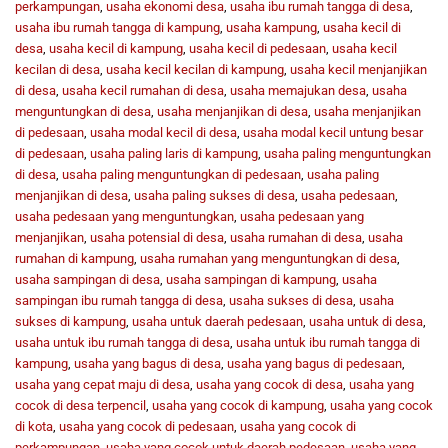
perkampungan
,
usaha ekonomi desa
,
usaha ibu rumah tangga di desa
,
usaha ibu rumah tangga di kampung
,
usaha kampung
,
usaha kecil di
desa
,
usaha kecil di kampung
,
usaha kecil di pedesaan
,
usaha kecil
kecilan di desa
,
usaha kecil kecilan di kampung
,
usaha kecil menjanjikan
di desa
,
usaha kecil rumahan di desa
,
usaha memajukan desa
,
usaha
menguntungkan di desa
,
usaha menjanjikan di desa
,
usaha menjanjikan
di pedesaan
,
usaha modal kecil di desa
,
usaha modal kecil untung besar
di pedesaan
,
usaha paling laris di kampung
,
usaha paling menguntungkan
di desa
,
usaha paling menguntungkan di pedesaan
,
usaha paling
menjanjikan di desa
,
usaha paling sukses di desa
,
usaha pedesaan
,
usaha pedesaan yang menguntungkan
,
usaha pedesaan yang
menjanjikan
,
usaha potensial di desa
,
usaha rumahan di desa
,
usaha
rumahan di kampung
,
usaha rumahan yang menguntungkan di desa
,
usaha sampingan di desa
,
usaha sampingan di kampung
,
usaha
sampingan ibu rumah tangga di desa
,
usaha sukses di desa
,
usaha
sukses di kampung
,
usaha untuk daerah pedesaan
,
usaha untuk di desa
,
usaha untuk ibu rumah tangga di desa
,
usaha untuk ibu rumah tangga di
kampung
,
usaha yang bagus di desa
,
usaha yang bagus di pedesaan
,
usaha yang cepat maju di desa
,
usaha yang cocok di desa
,
usaha yang
cocok di desa terpencil
,
usaha yang cocok di kampung
,
usaha yang cocok
di kota
,
usaha yang cocok di pedesaan
,
usaha yang cocok di
perkampungan
,
usaha yang cocok untuk daerah pedesaan
,
usaha yang