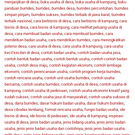
menjanjikan di desa
,
buka usaha di desa
,
buka usaha di kampung
,
buku
panduan bumdes
,
bumdes
,
bumdes desa
,
bumdes percontohan
,
bumdes
simpan pinjam
,
bumdes sukses
,
bumdes terbaik di jawa barat
,
bumdes
terbaik nasional
,
cara berbisnis di desa
,
cara berbisnis di kampung
,
cara
bisnis di desa
,
cara bisnis di kampung
,
cara melihat peluang usaha di
desa
,
cara membuat badan usaha
,
cara membuat bumdes
,
cara
mendirikan badan usaha
,
cara mendirikan bumdes
,
cara meningkatkan
potensi desa
,
cara usaha di desa
,
cara usaha di kampung
,
cara usaha
kecil kecilan di desa
,
contoh badan usaha
,
contoh badan usaha jasa
,
contoh bentuk badan usaha
,
contoh bentuk usaha
,
contoh contoh badan
usaha
,
contoh desa maju
,
contoh kegiatan ekonomi
,
contoh lembaga
ekonomi
,
contoh perencanaan usaha
,
contoh program kerja bumdes
,
contoh rencana usaha
,
contoh unit usaha bumdes
,
contoh usaha
bersama
,
contoh usaha bumdes
,
contoh usaha di desa
,
contoh usaha di
kampung
,
contoh usaha di pedesaan
,
contoh usaha ekonomi kreatif yang
sudah sukses
,
contoh usaha jasa di masyarakat
,
contoh usaha sukses di
desa
,
dana bumdes
,
dasar hukum badan usaha
,
dasar hukum bumdes
,
desa cibodas lembang
,
format rencana usaha
,
fungsi badan usaha
,
ide
bisnis di desa
,
ide bisnis di pedesaan
,
ide usaha di kampung
,
inspirasi
usaha di desa
,
jenis badan usaha
,
jenis bidang usaha
,
jenis jenis badan
usaha
,
jenis jenis badan usaha dan contohnya
,
jenis jenis badan usaha
milik desa
,
jenis jenis bidang usaha
,
jenis jenis kewirausahaan
,
jenis jenis