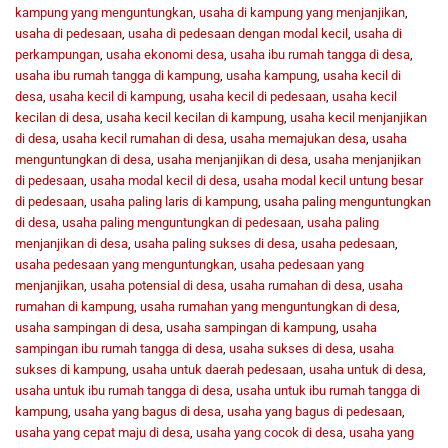
kampung yang menguntungkan
,
usaha di kampung yang menjanjikan
,
usaha di pedesaan
,
usaha di pedesaan dengan modal kecil
,
usaha di
perkampungan
,
usaha ekonomi desa
,
usaha ibu rumah tangga di desa
,
usaha ibu rumah tangga di kampung
,
usaha kampung
,
usaha kecil di
desa
,
usaha kecil di kampung
,
usaha kecil di pedesaan
,
usaha kecil
kecilan di desa
,
usaha kecil kecilan di kampung
,
usaha kecil menjanjikan
di desa
,
usaha kecil rumahan di desa
,
usaha memajukan desa
,
usaha
menguntungkan di desa
,
usaha menjanjikan di desa
,
usaha menjanjikan
di pedesaan
,
usaha modal kecil di desa
,
usaha modal kecil untung besar
di pedesaan
,
usaha paling laris di kampung
,
usaha paling menguntungkan
di desa
,
usaha paling menguntungkan di pedesaan
,
usaha paling
menjanjikan di desa
,
usaha paling sukses di desa
,
usaha pedesaan
,
usaha pedesaan yang menguntungkan
,
usaha pedesaan yang
menjanjikan
,
usaha potensial di desa
,
usaha rumahan di desa
,
usaha
rumahan di kampung
,
usaha rumahan yang menguntungkan di desa
,
usaha sampingan di desa
,
usaha sampingan di kampung
,
usaha
sampingan ibu rumah tangga di desa
,
usaha sukses di desa
,
usaha
sukses di kampung
,
usaha untuk daerah pedesaan
,
usaha untuk di desa
,
usaha untuk ibu rumah tangga di desa
,
usaha untuk ibu rumah tangga di
kampung
,
usaha yang bagus di desa
,
usaha yang bagus di pedesaan
,
usaha yang cepat maju di desa
,
usaha yang cocok di desa
,
usaha yang