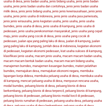
usaha di desa
,
jenis badan usaha
,
jenis bidang usaha
,
jenis jenis badan
usaha
,
jenis jenis badan usaha dan contohnya
,
jenis jenis badan usaha
milik desa
,
jenis jenis bidang usaha
,
jenis jenis kewirausahaan
,
jenis jenis
usaha
,
jenis jenis usaha di indonesia
,
jenis jenis usaha jasa pariwisata
,
jenis jenis wirausaha
,
jenis kegiatan usaha
,
jenis usaha
,
jenis usaha
bumdes
,
jenis usaha di desa
,
jenis usaha di kampung
,
jenis usaha di
pedesaan
,
jenis usaha perekonomian masyarakat
,
jenis usaha yang cepat
maju
,
jenis usaha yang cocok di desa
,
jenis usaha yang cocok di
pedesaan
,
jualan apa yang paling laku di desa
,
jualan di kampung
,
jualan
yang paling laku di kampung
,
jumlah desa di indonesia
,
kegiatan ekonomi
di pedesaan
,
kegiatan ekonomi pedesaan
,
kiat usaha sukses di kampung
,
klasifikasi jenis usaha
,
macam jenis usaha
,
macam macam badan usaha
,
macam macam bentuk badan usaha
,
macam macam bidang usaha
,
manajemen bumdes
,
manajemen keuangan bumdes
,
materi pelatihan
bumdes
,
memajukan desa
,
memajukan ekonomi negara
,
membuka
lapangan kerja didesa
,
membuka peluang usaha di desa
,
membuka usaha
di kampung
,
mencari peluang usaha di desa
,
menyusun rencana usaha
,
modal bumdes
,
peluang bisnis di desa
,
peluang bisnis di desa
berkembang
,
peluang bisnis di desa terpencil
,
peluang bisnis di kampung
,
peluang bisnis di pedesaan
,
peluang bisnis modal kecil di pedesaan
,
peluang bisnis rumahan di pedesaan
,
peluang usaha desa
,
peluang usaha
di desa
,
peluang usaha di desa berkembang
,
peluang usaha di desa