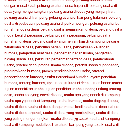
dengan modal kecil
,
peluang usaha di desa terpencil
,
peluang usaha di
desa yang menguntungkan
,
peluang usaha di desa yang menjanjikan
,
peluang usaha di kampung
,
peluang usaha di kampung halaman
,
peluang
usaha di pedesaan
,
peluang usaha di perkampungan
,
peluang usaha ibu
rumah tangga di desa
,
peluang usaha menjanjikan di desa
,
peluang usaha
modal kecil di pedesaan
,
peluang usaha pedesaan
,
peluang usaha
rumahan di desa
,
peluang usaha yang menjanjikan di kampung
,
peluang
wirausaha di desa
,
pendirian badan usaha
,
pengelolaan keuangan
bumdes
,
pengertian aset desa
,
pengertian badan usaha
,
pengertian
bidang usaha jasa
,
peraturan pemerintah tentang desa
,
perencanaan
usaha
,
potensi desa
,
potensi usaha di desa
,
potensi usaha di pedesaan
,
program kerja bumdes
,
proses pendirian badan usaha
,
strategi
pengembangan bumdes
,
struktur organisasi bumdes
,
syarat pendirian
bumdes
,
tentang bumdes
,
tips usaha sukses di desa
,
tujuan badan usaha
,
tujuan mendirikan usaha
,
tujuan pendirian usaha
,
undang undang tentang
desa
,
usaha apa yang cocok di desa
,
usaha apa yang cocok di kampung
,
usaha apa yg cocok di kampung
,
usaha bumdes
,
usaha dagang di desa
,
usaha di desa
,
usaha di desa dengan modal kecil
,
usaha di desa sukses
,
usaha di desa terpencil
,
usaha di desa yang menjanjikan
,
usaha di desa
yang paling menguntungkan
,
usaha di desa yg cocok
,
usaha di kampung
,
usaha di kampung modal kecil
,
usaha di kampung yang cocok
,
usaha di