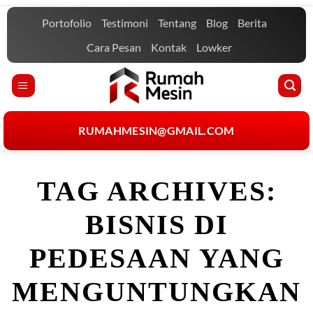
Skip
Portofolio
Testimoni
Tentang
Blog
Berita
to
content
Cara Pesan
Kontak
Lowker
RUMAHMESIN@GMAIL.COM
TAG ARCHIVES:
BISNIS DI
PEDESAAN YANG
MENGUNTUNGKAN