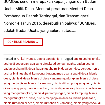
BUMDes sendiri merupakan kepanjangan dari Badan
Usaha Milik Desa. Menurut peraturan Menteri Desa,
Pembangun Daerah Tertinggal, dan Transmigrasi
Nomor 4 Tahun 2015, desebutkan bahwa: “BUMDes,
adalah Badan Usaha yang seluruh atau…..
CONTINUE READING
→
Posted in
Artikel Proses
,
Usaha dan Bisnis
|
Tagged
aneka usaha
,
aneka
usaha di pedesaan
,
apa yang dimaksud dengan usaha
,
badan usaha
,
badan usaha milik desa
,
badan usaha milik desa bumdes
,
berbagai jenis
usaha
,
bikin usaha di kampung
,
bingung mau usaha apa di desa
,
bisnis
desa
,
bisnis di desa
,
bisnis di desa yang menguntungkan
,
bisnis di desa
yang menjanjikan
,
bisnis di kampung
,
bisnis di kampung yang laku
,
bisnis
di kampung yang menguntungkan
,
bisnis di pedesaan
,
bisnis di pedesaan
yang menguntungkan
,
bisnis di perkampungan
,
bisnis kampung
,
bisnis
menguntungkan di desa
,
bisnis menjanjikan di desa
,
bisnis pedesaan
,
bisnis rumahan di desa
,
bisnis rumahan di kampung
,
bisnis yang cocok di