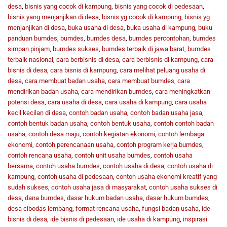
desa
,
bisnis yang cocok di kampung
,
bisnis yang cocok di pedesaan
,
bisnis yang menjanjikan di desa
,
bisnis yg cocok di kampung
,
bisnis yg
menjanjikan di desa
,
buka usaha di desa
,
buka usaha di kampung
,
buku
panduan bumdes
,
bumdes
,
bumdes desa
,
bumdes percontohan
,
bumdes
simpan pinjam
,
bumdes sukses
,
bumdes terbaik di jawa barat
,
bumdes
terbaik nasional
,
cara berbisnis di desa
,
cara berbisnis di kampung
,
cara
bisnis di desa
,
cara bisnis di kampung
,
cara melihat peluang usaha di
desa
,
cara membuat badan usaha
,
cara membuat bumdes
,
cara
mendirikan badan usaha
,
cara mendirikan bumdes
,
cara meningkatkan
potensi desa
,
cara usaha di desa
,
cara usaha di kampung
,
cara usaha
kecil kecilan di desa
,
contoh badan usaha
,
contoh badan usaha jasa
,
contoh bentuk badan usaha
,
contoh bentuk usaha
,
contoh contoh badan
usaha
,
contoh desa maju
,
contoh kegiatan ekonomi
,
contoh lembaga
ekonomi
,
contoh perencanaan usaha
,
contoh program kerja bumdes
,
contoh rencana usaha
,
contoh unit usaha bumdes
,
contoh usaha
bersama
,
contoh usaha bumdes
,
contoh usaha di desa
,
contoh usaha di
kampung
,
contoh usaha di pedesaan
,
contoh usaha ekonomi kreatif yang
sudah sukses
,
contoh usaha jasa di masyarakat
,
contoh usaha sukses di
desa
,
dana bumdes
,
dasar hukum badan usaha
,
dasar hukum bumdes
,
desa cibodas lembang
,
format rencana usaha
,
fungsi badan usaha
,
ide
bisnis di desa
,
ide bisnis di pedesaan
,
ide usaha di kampung
,
inspirasi