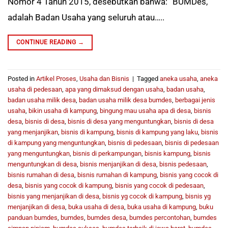
Nomor 4 Tahun 2015, desebutkan bahwa: “BUMDes,
adalah Badan Usaha yang seluruh atau…..
CONTINUE READING
→
Posted in
Artikel Proses
,
Usaha dan Bisnis
|
Tagged
aneka usaha
,
aneka
usaha di pedesaan
,
apa yang dimaksud dengan usaha
,
badan usaha
,
badan usaha milik desa
,
badan usaha milik desa bumdes
,
berbagai jenis
usaha
,
bikin usaha di kampung
,
bingung mau usaha apa di desa
,
bisnis
desa
,
bisnis di desa
,
bisnis di desa yang menguntungkan
,
bisnis di desa
yang menjanjikan
,
bisnis di kampung
,
bisnis di kampung yang laku
,
bisnis
di kampung yang menguntungkan
,
bisnis di pedesaan
,
bisnis di pedesaan
yang menguntungkan
,
bisnis di perkampungan
,
bisnis kampung
,
bisnis
menguntungkan di desa
,
bisnis menjanjikan di desa
,
bisnis pedesaan
,
bisnis rumahan di desa
,
bisnis rumahan di kampung
,
bisnis yang cocok di
desa
,
bisnis yang cocok di kampung
,
bisnis yang cocok di pedesaan
,
bisnis yang menjanjikan di desa
,
bisnis yg cocok di kampung
,
bisnis yg
menjanjikan di desa
,
buka usaha di desa
,
buka usaha di kampung
,
buku
panduan bumdes
,
bumdes
,
bumdes desa
,
bumdes percontohan
,
bumdes