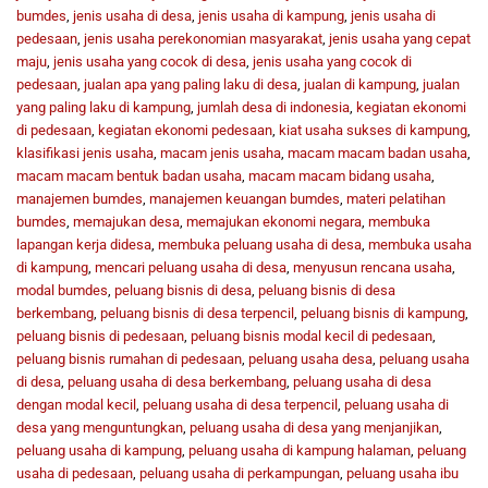
bumdes
,
jenis usaha di desa
,
jenis usaha di kampung
,
jenis usaha di
pedesaan
,
jenis usaha perekonomian masyarakat
,
jenis usaha yang cepat
maju
,
jenis usaha yang cocok di desa
,
jenis usaha yang cocok di
pedesaan
,
jualan apa yang paling laku di desa
,
jualan di kampung
,
jualan
yang paling laku di kampung
,
jumlah desa di indonesia
,
kegiatan ekonomi
di pedesaan
,
kegiatan ekonomi pedesaan
,
kiat usaha sukses di kampung
,
klasifikasi jenis usaha
,
macam jenis usaha
,
macam macam badan usaha
,
macam macam bentuk badan usaha
,
macam macam bidang usaha
,
manajemen bumdes
,
manajemen keuangan bumdes
,
materi pelatihan
bumdes
,
memajukan desa
,
memajukan ekonomi negara
,
membuka
lapangan kerja didesa
,
membuka peluang usaha di desa
,
membuka usaha
di kampung
,
mencari peluang usaha di desa
,
menyusun rencana usaha
,
modal bumdes
,
peluang bisnis di desa
,
peluang bisnis di desa
berkembang
,
peluang bisnis di desa terpencil
,
peluang bisnis di kampung
,
peluang bisnis di pedesaan
,
peluang bisnis modal kecil di pedesaan
,
peluang bisnis rumahan di pedesaan
,
peluang usaha desa
,
peluang usaha
di desa
,
peluang usaha di desa berkembang
,
peluang usaha di desa
dengan modal kecil
,
peluang usaha di desa terpencil
,
peluang usaha di
desa yang menguntungkan
,
peluang usaha di desa yang menjanjikan
,
peluang usaha di kampung
,
peluang usaha di kampung halaman
,
peluang
usaha di pedesaan
,
peluang usaha di perkampungan
,
peluang usaha ibu