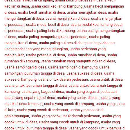
desa
,
usaha kecil di kampung
,
usaha kecil di pedesaan
,
usaha kecil
kecilan di desa
,
usaha kecil kecilan di kampung
,
usaha kecil menjanjikan
di desa
,
usaha kecil rumahan di desa
,
usaha memajukan desa
,
usaha
menguntungkan di desa
,
usaha menjanjikan di desa
,
usaha menjanjikan
di pedesaan
,
usaha modal kecil di desa
,
usaha modal kecil untung besar
di pedesaan
,
usaha paling laris di kampung
,
usaha paling menguntungkan
di desa
,
usaha paling menguntungkan di pedesaan
,
usaha paling
menjanjikan di desa
,
usaha paling sukses di desa
,
usaha pedesaan
,
usaha pedesaan yang menguntungkan
,
usaha pedesaan yang
menjanjikan
,
usaha potensial di desa
,
usaha rumahan di desa
,
usaha
rumahan di kampung
,
usaha rumahan yang menguntungkan di desa
,
usaha sampingan di desa
,
usaha sampingan di kampung
,
usaha
sampingan ibu rumah tangga di desa
,
usaha sukses di desa
,
usaha
sukses di kampung
,
usaha untuk daerah pedesaan
,
usaha untuk di desa
,
usaha untuk ibu rumah tangga di desa
,
usaha untuk ibu rumah tangga di
kampung
,
usaha yang bagus di desa
,
usaha yang bagus di pedesaan
,
usaha yang cepat maju di desa
,
usaha yang cocok di desa
,
usaha yang
cocok di desa terpencil
,
usaha yang cocok di kampung
,
usaha yang cocok
di kota
,
usaha yang cocok di pedesaan
,
usaha yang cocok di
perkampungan
,
usaha yang cocok untuk daerah pedesaan
,
usaha yang
cocok untuk di desa
,
usaha yang cocok untuk di kampung
,
usaha yang
cocok untuk ibu rumah tangga di desa
,
usaha yang cocok untuk pemula di