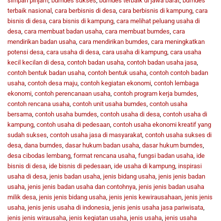
simpan pinjam
,
bumdes sukses
,
bumdes terbaik di jawa barat
,
bumdes
terbaik nasional
,
cara berbisnis di desa
,
cara berbisnis di kampung
,
cara
bisnis di desa
,
cara bisnis di kampung
,
cara melihat peluang usaha di
desa
,
cara membuat badan usaha
,
cara membuat bumdes
,
cara
mendirikan badan usaha
,
cara mendirikan bumdes
,
cara meningkatkan
potensi desa
,
cara usaha di desa
,
cara usaha di kampung
,
cara usaha
kecil kecilan di desa
,
contoh badan usaha
,
contoh badan usaha jasa
,
contoh bentuk badan usaha
,
contoh bentuk usaha
,
contoh contoh badan
usaha
,
contoh desa maju
,
contoh kegiatan ekonomi
,
contoh lembaga
ekonomi
,
contoh perencanaan usaha
,
contoh program kerja bumdes
,
contoh rencana usaha
,
contoh unit usaha bumdes
,
contoh usaha
bersama
,
contoh usaha bumdes
,
contoh usaha di desa
,
contoh usaha di
kampung
,
contoh usaha di pedesaan
,
contoh usaha ekonomi kreatif yang
sudah sukses
,
contoh usaha jasa di masyarakat
,
contoh usaha sukses di
desa
,
dana bumdes
,
dasar hukum badan usaha
,
dasar hukum bumdes
,
desa cibodas lembang
,
format rencana usaha
,
fungsi badan usaha
,
ide
bisnis di desa
,
ide bisnis di pedesaan
,
ide usaha di kampung
,
inspirasi
usaha di desa
,
jenis badan usaha
,
jenis bidang usaha
,
jenis jenis badan
usaha
,
jenis jenis badan usaha dan contohnya
,
jenis jenis badan usaha
milik desa
,
jenis jenis bidang usaha
,
jenis jenis kewirausahaan
,
jenis jenis
usaha
,
jenis jenis usaha di indonesia
,
jenis jenis usaha jasa pariwisata
,
jenis jenis wirausaha
,
jenis kegiatan usaha
,
jenis usaha
,
jenis usaha