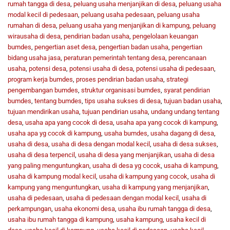
rumah tangga di desa
,
peluang usaha menjanjikan di desa
,
peluang usaha
modal kecil di pedesaan
,
peluang usaha pedesaan
,
peluang usaha
rumahan di desa
,
peluang usaha yang menjanjikan di kampung
,
peluang
wirausaha di desa
,
pendirian badan usaha
,
pengelolaan keuangan
bumdes
,
pengertian aset desa
,
pengertian badan usaha
,
pengertian
bidang usaha jasa
,
peraturan pemerintah tentang desa
,
perencanaan
usaha
,
potensi desa
,
potensi usaha di desa
,
potensi usaha di pedesaan
,
program kerja bumdes
,
proses pendirian badan usaha
,
strategi
pengembangan bumdes
,
struktur organisasi bumdes
,
syarat pendirian
bumdes
,
tentang bumdes
,
tips usaha sukses di desa
,
tujuan badan usaha
,
tujuan mendirikan usaha
,
tujuan pendirian usaha
,
undang undang tentang
desa
,
usaha apa yang cocok di desa
,
usaha apa yang cocok di kampung
,
usaha apa yg cocok di kampung
,
usaha bumdes
,
usaha dagang di desa
,
usaha di desa
,
usaha di desa dengan modal kecil
,
usaha di desa sukses
,
usaha di desa terpencil
,
usaha di desa yang menjanjikan
,
usaha di desa
yang paling menguntungkan
,
usaha di desa yg cocok
,
usaha di kampung
,
usaha di kampung modal kecil
,
usaha di kampung yang cocok
,
usaha di
kampung yang menguntungkan
,
usaha di kampung yang menjanjikan
,
usaha di pedesaan
,
usaha di pedesaan dengan modal kecil
,
usaha di
perkampungan
,
usaha ekonomi desa
,
usaha ibu rumah tangga di desa
,
usaha ibu rumah tangga di kampung
,
usaha kampung
,
usaha kecil di