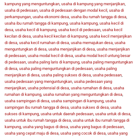
kampung yang menguntungkan
,
usaha di kampung yang menjanjikan
,
usaha di pedesaan
,
usaha di pedesaan dengan modal kecil
,
usaha di
perkampungan
,
usaha ekonomi desa
,
usaha ibu rumah tangga di desa
,
usaha ibu rumah tangga di kampung
,
usaha kampung
,
usaha kecil di
desa
,
usaha kecil di kampung
,
usaha kecil di pedesaan
,
usaha kecil
kecilan di desa
,
usaha kecil kecilan di kampung
,
usaha kecil menjanjikan
di desa
,
usaha kecil rumahan di desa
,
usaha memajukan desa
,
usaha
menguntungkan di desa
,
usaha menjanjikan di desa
,
usaha menjanjikan
di pedesaan
,
usaha modal kecil di desa
,
usaha modal kecil untung besar
di pedesaan
,
usaha paling laris di kampung
,
usaha paling menguntungkan
di desa
,
usaha paling menguntungkan di pedesaan
,
usaha paling
menjanjikan di desa
,
usaha paling sukses di desa
,
usaha pedesaan
,
usaha pedesaan yang menguntungkan
,
usaha pedesaan yang
menjanjikan
,
usaha potensial di desa
,
usaha rumahan di desa
,
usaha
rumahan di kampung
,
usaha rumahan yang menguntungkan di desa
,
usaha sampingan di desa
,
usaha sampingan di kampung
,
usaha
sampingan ibu rumah tangga di desa
,
usaha sukses di desa
,
usaha
sukses di kampung
,
usaha untuk daerah pedesaan
,
usaha untuk di desa
,
usaha untuk ibu rumah tangga di desa
,
usaha untuk ibu rumah tangga di
kampung
,
usaha yang bagus di desa
,
usaha yang bagus di pedesaan
,
usaha yang cepat maju di desa
,
usaha yang cocok di desa
,
usaha yang