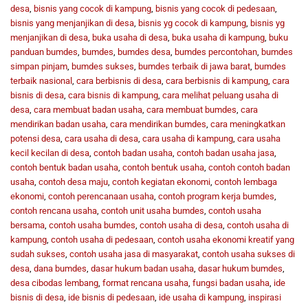
desa
,
bisnis yang cocok di kampung
,
bisnis yang cocok di pedesaan
,
bisnis yang menjanjikan di desa
,
bisnis yg cocok di kampung
,
bisnis yg
menjanjikan di desa
,
buka usaha di desa
,
buka usaha di kampung
,
buku
panduan bumdes
,
bumdes
,
bumdes desa
,
bumdes percontohan
,
bumdes
simpan pinjam
,
bumdes sukses
,
bumdes terbaik di jawa barat
,
bumdes
terbaik nasional
,
cara berbisnis di desa
,
cara berbisnis di kampung
,
cara
bisnis di desa
,
cara bisnis di kampung
,
cara melihat peluang usaha di
desa
,
cara membuat badan usaha
,
cara membuat bumdes
,
cara
mendirikan badan usaha
,
cara mendirikan bumdes
,
cara meningkatkan
potensi desa
,
cara usaha di desa
,
cara usaha di kampung
,
cara usaha
kecil kecilan di desa
,
contoh badan usaha
,
contoh badan usaha jasa
,
contoh bentuk badan usaha
,
contoh bentuk usaha
,
contoh contoh badan
usaha
,
contoh desa maju
,
contoh kegiatan ekonomi
,
contoh lembaga
ekonomi
,
contoh perencanaan usaha
,
contoh program kerja bumdes
,
contoh rencana usaha
,
contoh unit usaha bumdes
,
contoh usaha
bersama
,
contoh usaha bumdes
,
contoh usaha di desa
,
contoh usaha di
kampung
,
contoh usaha di pedesaan
,
contoh usaha ekonomi kreatif yang
sudah sukses
,
contoh usaha jasa di masyarakat
,
contoh usaha sukses di
desa
,
dana bumdes
,
dasar hukum badan usaha
,
dasar hukum bumdes
,
desa cibodas lembang
,
format rencana usaha
,
fungsi badan usaha
,
ide
bisnis di desa
,
ide bisnis di pedesaan
,
ide usaha di kampung
,
inspirasi