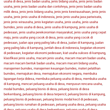
usaha di desa
,
jenis badan usaha
,
jenis bidang usaha
,
jenis jenis badan
usaha
,
jenis jenis badan usaha dan contohnya
,
jenis jenis badan usaha
milik desa
,
jenis jenis bidang usaha
,
jenis jenis kewirausahaan
,
jenis jenis
usaha
,
jenis jenis usaha di indonesia
,
jenis jenis usaha jasa pariwisata
,
jenis jenis wirausaha
,
jenis kegiatan usaha
,
jenis usaha
,
jenis usaha
bumdes
,
jenis usaha di desa
,
jenis usaha di kampung
,
jenis usaha di
pedesaan
,
jenis usaha perekonomian masyarakat
,
jenis usaha yang cepat
maju
,
jenis usaha yang cocok di desa
,
jenis usaha yang cocok di
pedesaan
,
jualan apa yang paling laku di desa
,
jualan di kampung
,
jualan
yang paling laku di kampung
,
jumlah desa di indonesia
,
kegiatan ekonomi
di pedesaan
,
kegiatan ekonomi pedesaan
,
kiat usaha sukses di kampung
,
klasifikasi jenis usaha
,
macam jenis usaha
,
macam macam badan usaha
,
macam macam bentuk badan usaha
,
macam macam bidang usaha
,
manajemen bumdes
,
manajemen keuangan bumdes
,
materi pelatihan
bumdes
,
memajukan desa
,
memajukan ekonomi negara
,
membuka
lapangan kerja didesa
,
membuka peluang usaha di desa
,
membuka usaha
di kampung
,
mencari peluang usaha di desa
,
menyusun rencana usaha
,
modal bumdes
,
peluang bisnis di desa
,
peluang bisnis di desa
berkembang
,
peluang bisnis di desa terpencil
,
peluang bisnis di kampung
,
peluang bisnis di pedesaan
,
peluang bisnis modal kecil di pedesaan
,
peluang bisnis rumahan di pedesaan
,
peluang usaha desa
,
peluang usaha
di desa
,
peluang usaha di desa berkembang
,
peluang usaha di desa