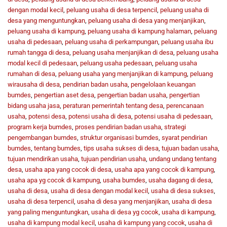
dengan modal kecil
,
peluang usaha di desa terpencil
,
peluang usaha di
desa yang menguntungkan
,
peluang usaha di desa yang menjanjikan
,
peluang usaha di kampung
,
peluang usaha di kampung halaman
,
peluang
usaha di pedesaan
,
peluang usaha di perkampungan
,
peluang usaha ibu
rumah tangga di desa
,
peluang usaha menjanjikan di desa
,
peluang usaha
modal kecil di pedesaan
,
peluang usaha pedesaan
,
peluang usaha
rumahan di desa
,
peluang usaha yang menjanjikan di kampung
,
peluang
wirausaha di desa
,
pendirian badan usaha
,
pengelolaan keuangan
bumdes
,
pengertian aset desa
,
pengertian badan usaha
,
pengertian
bidang usaha jasa
,
peraturan pemerintah tentang desa
,
perencanaan
usaha
,
potensi desa
,
potensi usaha di desa
,
potensi usaha di pedesaan
,
program kerja bumdes
,
proses pendirian badan usaha
,
strategi
pengembangan bumdes
,
struktur organisasi bumdes
,
syarat pendirian
bumdes
,
tentang bumdes
,
tips usaha sukses di desa
,
tujuan badan usaha
,
tujuan mendirikan usaha
,
tujuan pendirian usaha
,
undang undang tentang
desa
,
usaha apa yang cocok di desa
,
usaha apa yang cocok di kampung
,
usaha apa yg cocok di kampung
,
usaha bumdes
,
usaha dagang di desa
,
usaha di desa
,
usaha di desa dengan modal kecil
,
usaha di desa sukses
,
usaha di desa terpencil
,
usaha di desa yang menjanjikan
,
usaha di desa
yang paling menguntungkan
,
usaha di desa yg cocok
,
usaha di kampung
,
usaha di kampung modal kecil
,
usaha di kampung yang cocok
,
usaha di