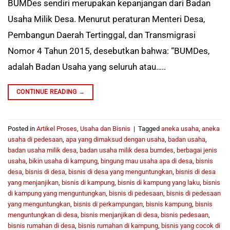
BUMDes sendiri merupakan kepanjangan dari Badan
Usaha Milik Desa. Menurut peraturan Menteri Desa,
Pembangun Daerah Tertinggal, dan Transmigrasi
Nomor 4 Tahun 2015, desebutkan bahwa: “BUMDes,
adalah Badan Usaha yang seluruh atau…..
CONTINUE READING
→
Posted in
Artikel Proses
,
Usaha dan Bisnis
|
Tagged
aneka usaha
,
aneka
usaha di pedesaan
,
apa yang dimaksud dengan usaha
,
badan usaha
,
badan usaha milik desa
,
badan usaha milik desa bumdes
,
berbagai jenis
usaha
,
bikin usaha di kampung
,
bingung mau usaha apa di desa
,
bisnis
desa
,
bisnis di desa
,
bisnis di desa yang menguntungkan
,
bisnis di desa
yang menjanjikan
,
bisnis di kampung
,
bisnis di kampung yang laku
,
bisnis
di kampung yang menguntungkan
,
bisnis di pedesaan
,
bisnis di pedesaan
yang menguntungkan
,
bisnis di perkampungan
,
bisnis kampung
,
bisnis
menguntungkan di desa
,
bisnis menjanjikan di desa
,
bisnis pedesaan
,
bisnis rumahan di desa
,
bisnis rumahan di kampung
,
bisnis yang cocok di