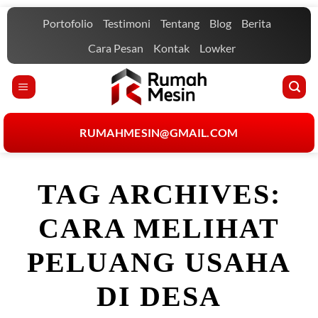
Skip
Portofolio
Testimoni
Tentang
Blog
Berita
to
content
Cara Pesan
Kontak
Lowker
RUMAHMESIN@GMAIL.COM
TAG ARCHIVES:
CARA MELIHAT
PELUANG USAHA
DI DESA