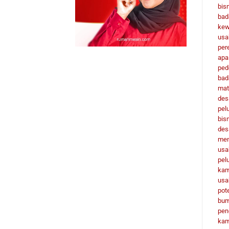
bisn
bad
kew
usa
per
apa
ped
bad
mat
des
pel
bis
des
men
usa
pel
ka
usa
pot
bu
pen
ka