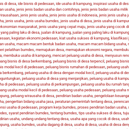
is di desa
,
ide bisnis di pedesaan
,
ide usaha di kampung
,
inspirasi usaha di des
an usaha
,
jenis jenis badan usaha dan contohnya
,
jenis jenis badan usaha milik
irausahaan
,
jenis jenis usaha
,
jenis jenis usaha di indonesia
,
jenis jenis usaha 
ha
,
jenis usaha
,
jenis usaha bumdes
,
jenis usaha di desa
,
jenis usaha di kampu
ekonomian masyarakat
,
jenis usaha yang cepat maju
,
jenis usaha yang cocok d
 yang paling laku di desa
,
jualan di kampung
,
jualan yang paling laku di kampun
esaan
,
kegiatan ekonomi pedesaan
,
kiat usaha sukses di kampung
,
klasifikasi
an usaha
,
macam macam bentuk badan usaha
,
macam macam bidang usaha
,
eri pelatihan bumdes
,
memajukan desa
,
memajukan ekonomi negara
,
membuka 
a
,
membuka usaha di kampung
,
mencari peluang usaha di desa
,
menyusun ren
uang bisnis di desa berkembang
,
peluang bisnis di desa terpencil
,
peluang bisni
nis modal kecil di pedesaan
,
peluang bisnis rumahan di pedesaan
,
peluang usah
a berkembang
,
peluang usaha di desa dengan modal kecil
,
peluang usaha di des
guntungkan
,
peluang usaha di desa yang menjanjikan
,
peluang usaha di kamp
ha di pedesaan
,
peluang usaha di perkampungan
,
peluang usaha ibu rumah tan
uang usaha modal kecil di pedesaan
,
peluang usaha pedesaan
,
peluang usaha r
mpung
,
peluang wirausaha di desa
,
pendirian badan usaha
,
pengelolaan keuang
ha
,
pengertian bidang usaha jasa
,
peraturan pemerintah tentang desa
,
perencan
ensi usaha di pedesaan
,
program kerja bumdes
,
proses pendirian badan usaha
,
mdes
,
syarat pendirian bumdes
,
tentang bumdes
,
tips usaha sukses di desa
,
tuj
dirian usaha
,
undang undang tentang desa
,
usaha apa yang cocok di desa
,
usah
mpung
,
usaha bumdes
,
usaha dagang di desa
,
usaha di desa
,
usaha di desa den