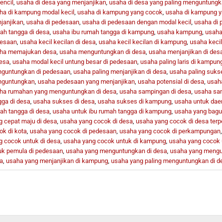
encil
,
usaha di desa yang menjanjikan
,
usaha di desa yang paling menguntung
ha di kampung modal kecil
,
usaha di kampung yang cocok
,
usaha di kampung 
janjikan
,
usaha di pedesaan
,
usaha di pedesaan dengan modal kecil
,
usaha di
ah tangga di desa
,
usaha ibu rumah tangga di kampung
,
usaha kampung
,
usaha 
esaan
,
usaha kecil kecilan di desa
,
usaha kecil kecilan di kampung
,
usaha kecil
ha memajukan desa
,
usaha menguntungkan di desa
,
usaha menjanjikan di des
desa
,
usaha modal kecil untung besar di pedesaan
,
usaha paling laris di kampun
guntungkan di pedesaan
,
usaha paling menjanjikan di desa
,
usaha paling suks
guntungkan
,
usaha pedesaan yang menjanjikan
,
usaha potensial di desa
,
usah
ha rumahan yang menguntungkan di desa
,
usaha sampingan di desa
,
usaha sa
gga di desa
,
usaha sukses di desa
,
usaha sukses di kampung
,
usaha untuk dae
ah tangga di desa
,
usaha untuk ibu rumah tangga di kampung
,
usaha yang bagu
g cepat maju di desa
,
usaha yang cocok di desa
,
usaha yang cocok di desa terp
ok di kota
,
usaha yang cocok di pedesaan
,
usaha yang cocok di perkampungan
g cocok untuk di desa
,
usaha yang cocok untuk di kampung
,
usaha yang cocok 
uk pemula di pedesaan
,
usaha yang menguntungkan di desa
,
usaha yang mengu
a
,
usaha yang menjanjikan di kampung
,
usaha yang paling menguntungkan di d