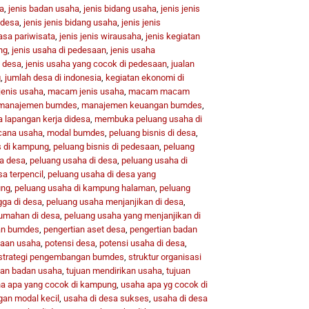
a
,
jenis badan usaha
,
jenis bidang usaha
,
jenis jenis
 desa
,
jenis jenis bidang usaha
,
jenis jenis
jasa pariwisata
,
jenis jenis wirausaha
,
jenis kegiatan
ng
,
jenis usaha di pedesaan
,
jenis usaha
i desa
,
jenis usaha yang cocok di pedesaan
,
jualan
g
,
jumlah desa di indonesia
,
kegiatan ekonomi di
 jenis usaha
,
macam jenis usaha
,
macam macam
manajemen bumdes
,
manajemen keuangan bumdes
,
lapangan kerja didesa
,
membuka peluang usaha di
cana usaha
,
modal bumdes
,
peluang bisnis di desa
,
s di kampung
,
peluang bisnis di pedesaan
,
peluang
a desa
,
peluang usaha di desa
,
peluang usaha di
a terpencil
,
peluang usaha di desa yang
ung
,
peluang usaha di kampung halaman
,
peluang
gga di desa
,
peluang usaha menjanjikan di desa
,
umahan di desa
,
peluang usaha yang menjanjikan di
an bumdes
,
pengertian aset desa
,
pengertian badan
aan usaha
,
potensi desa
,
potensi usaha di desa
,
strategi pengembangan bumdes
,
struktur organisasi
uan badan usaha
,
tujuan mendirikan usaha
,
tujuan
a apa yang cocok di kampung
,
usaha apa yg cocok di
gan modal kecil
,
usaha di desa sukses
,
usaha di desa