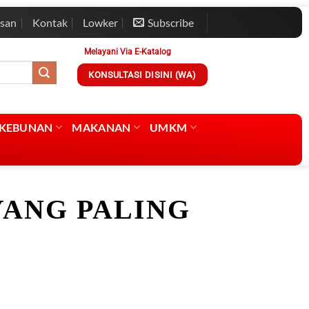
esan
Kontak
Lowker
Subscribe
Melayani Via E-Katalog
KONSULTASI DISINI (WA)
RKEBUNAN
MAKANAN
UMKM
YANG PALING