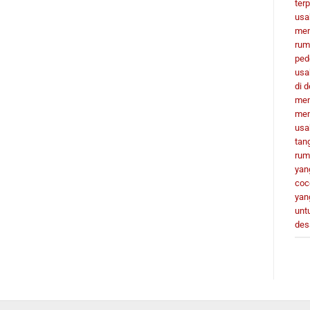
terp
usa
men
rum
ped
usa
di 
men
men
usa
tan
rum
yan
coc
yan
unt
des