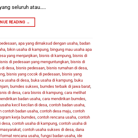
yang seluruh atau…..
INUE READING
→
 pedesaan
,
apa yang dimaksud dengan usaha
,
badan
aha
,
bikin usaha di kampung
,
bingung mau usaha apa
desa yang menjanjikan
,
bisnis di kampung
,
bisnis di
isnis di pedesaan yang menguntungkan
,
bisnis di
 di desa
,
bisnis pedesaan
,
bisnis rumahan di desa
,
ung
,
bisnis yang cocok di pedesaan
,
bisnis yang
ka usaha di desa
,
buka usaha di kampung
,
buku
injam
,
bumdes sukses
,
bumdes terbaik di jawa barat
,
snis di desa
,
cara bisnis di kampung
,
cara melihat
mendirikan badan usaha
,
cara mendirikan bumdes
,
usaha kecil kecilan di desa
,
contoh badan usaha
,
h contoh badan usaha
,
contoh desa maju
,
contoh
rogram kerja bumdes
,
contoh rencana usaha
,
contoh
i desa
,
contoh usaha di kampung
,
contoh usaha di
i masyarakat
,
contoh usaha sukses di desa
,
dana
,
format rencana usaha
,
fungsi badan usaha
,
ide