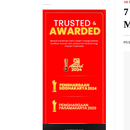
ART
7
M
PO