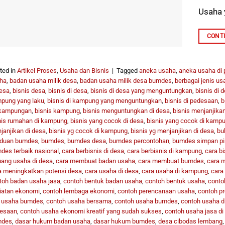
Usaha 
CONT
ted in
Artikel Proses
,
Usaha dan Bisnis
|
Tagged
aneka usaha
,
aneka usaha di
ha
,
badan usaha milik desa
,
badan usaha milik desa bumdes
,
berbagai jenis us
desa
,
bisnis desa
,
bisnis di desa
,
bisnis di desa yang menguntungkan
,
bisnis di 
pung yang laku
,
bisnis di kampung yang menguntungkan
,
bisnis di pedesaan
,
b
kampungan
,
bisnis kampung
,
bisnis menguntungkan di desa
,
bisnis menjanjikan
nis rumahan di kampung
,
bisnis yang cocok di desa
,
bisnis yang cocok di kamp
janjikan di desa
,
bisnis yg cocok di kampung
,
bisnis yg menjanjikan di desa
,
bu
duan bumdes
,
bumdes
,
bumdes desa
,
bumdes percontohan
,
bumdes simpan p
des terbaik nasional
,
cara berbisnis di desa
,
cara berbisnis di kampung
,
cara bi
uang usaha di desa
,
cara membuat badan usaha
,
cara membuat bumdes
,
cara 
a meningkatkan potensi desa
,
cara usaha di desa
,
cara usaha di kampung
,
cara 
toh badan usaha jasa
,
contoh bentuk badan usaha
,
contoh bentuk usaha
,
conto
iatan ekonomi
,
contoh lembaga ekonomi
,
contoh perencanaan usaha
,
contoh p
t usaha bumdes
,
contoh usaha bersama
,
contoh usaha bumdes
,
contoh usaha d
esaan
,
contoh usaha ekonomi kreatif yang sudah sukses
,
contoh usaha jasa d
mdes
,
dasar hukum badan usaha
,
dasar hukum bumdes
,
desa cibodas lembang