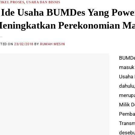
IKEL PROSES
,
USAHA DAN BISNIS
 Ide Usaha BUMDes Yang Power
eningkatkan Perekonomian Ma
STED ON
23/02/2018
BY
RUMAH MESIN
BUMDes
masuk 
Usaha 
dahulu
merupa
Milik 
Pemban
Transm
desebu