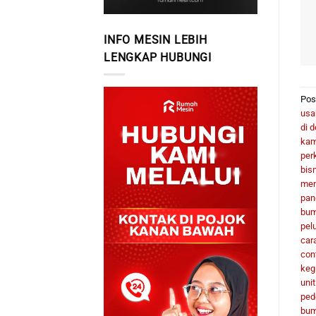
INFO MESIN LEBIH
LENGKAP HUBUNGI
Pos
usa
di 
kam
per
bis
men
pan
bum
pel
car
con
keg
uni
ped
bu