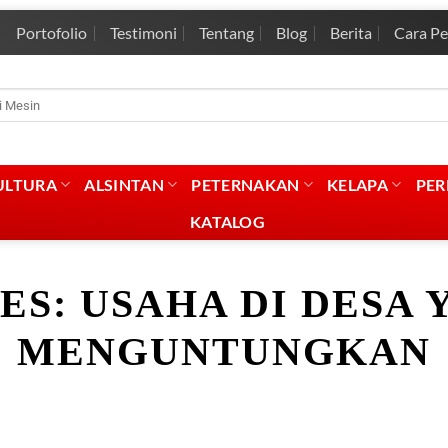
Portofolio
Testimoni
Tentang
Blog
Berita
Cara P
rian
:
ULTURA
ALSINTAN
PETERNAKAN
KELAPA
PE
KATALOG
ES:
USAHA DI DESA 
MENGUNTUNGKAN