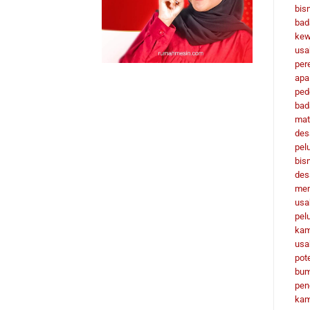
bisn
bad
kew
usa
per
apa
ped
bad
mat
des
pel
bis
des
men
usa
pel
ka
usa
pot
bu
pen
ka