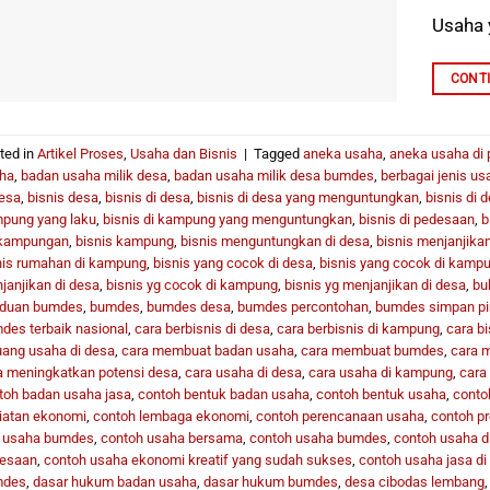
Usaha 
CONT
ted in
Artikel Proses
,
Usaha dan Bisnis
|
Tagged
aneka usaha
,
aneka usaha di
ha
,
badan usaha milik desa
,
badan usaha milik desa bumdes
,
berbagai jenis us
desa
,
bisnis desa
,
bisnis di desa
,
bisnis di desa yang menguntungkan
,
bisnis di 
pung yang laku
,
bisnis di kampung yang menguntungkan
,
bisnis di pedesaan
,
b
kampungan
,
bisnis kampung
,
bisnis menguntungkan di desa
,
bisnis menjanjikan
nis rumahan di kampung
,
bisnis yang cocok di desa
,
bisnis yang cocok di kamp
janjikan di desa
,
bisnis yg cocok di kampung
,
bisnis yg menjanjikan di desa
,
bu
duan bumdes
,
bumdes
,
bumdes desa
,
bumdes percontohan
,
bumdes simpan p
des terbaik nasional
,
cara berbisnis di desa
,
cara berbisnis di kampung
,
cara bi
uang usaha di desa
,
cara membuat badan usaha
,
cara membuat bumdes
,
cara 
a meningkatkan potensi desa
,
cara usaha di desa
,
cara usaha di kampung
,
cara 
toh badan usaha jasa
,
contoh bentuk badan usaha
,
contoh bentuk usaha
,
conto
iatan ekonomi
,
contoh lembaga ekonomi
,
contoh perencanaan usaha
,
contoh p
t usaha bumdes
,
contoh usaha bersama
,
contoh usaha bumdes
,
contoh usaha d
esaan
,
contoh usaha ekonomi kreatif yang sudah sukses
,
contoh usaha jasa d
mdes
,
dasar hukum badan usaha
,
dasar hukum bumdes
,
desa cibodas lembang