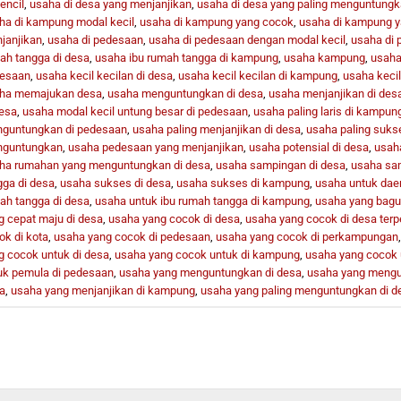
encil
,
usaha di desa yang menjanjikan
,
usaha di desa yang paling menguntung
ha di kampung modal kecil
,
usaha di kampung yang cocok
,
usaha di kampung 
janjikan
,
usaha di pedesaan
,
usaha di pedesaan dengan modal kecil
,
usaha di
ah tangga di desa
,
usaha ibu rumah tangga di kampung
,
usaha kampung
,
usaha 
esaan
,
usaha kecil kecilan di desa
,
usaha kecil kecilan di kampung
,
usaha kecil
ha memajukan desa
,
usaha menguntungkan di desa
,
usaha menjanjikan di des
desa
,
usaha modal kecil untung besar di pedesaan
,
usaha paling laris di kampun
guntungkan di pedesaan
,
usaha paling menjanjikan di desa
,
usaha paling suks
guntungkan
,
usaha pedesaan yang menjanjikan
,
usaha potensial di desa
,
usah
ha rumahan yang menguntungkan di desa
,
usaha sampingan di desa
,
usaha sa
gga di desa
,
usaha sukses di desa
,
usaha sukses di kampung
,
usaha untuk dae
ah tangga di desa
,
usaha untuk ibu rumah tangga di kampung
,
usaha yang bagu
g cepat maju di desa
,
usaha yang cocok di desa
,
usaha yang cocok di desa terp
ok di kota
,
usaha yang cocok di pedesaan
,
usaha yang cocok di perkampungan
g cocok untuk di desa
,
usaha yang cocok untuk di kampung
,
usaha yang cocok 
uk pemula di pedesaan
,
usaha yang menguntungkan di desa
,
usaha yang mengu
a
,
usaha yang menjanjikan di kampung
,
usaha yang paling menguntungkan di d