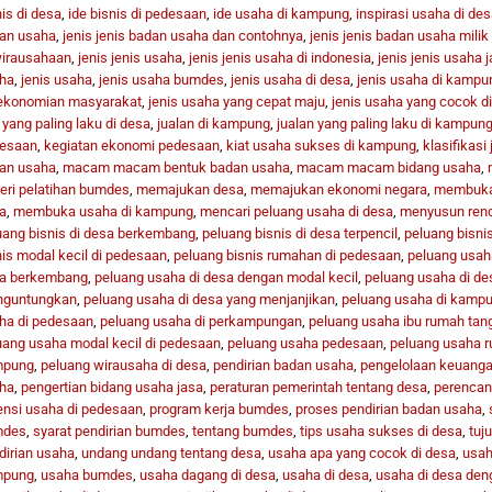
is di desa
,
ide bisnis di pedesaan
,
ide usaha di kampung
,
inspirasi usaha di des
an usaha
,
jenis jenis badan usaha dan contohnya
,
jenis jenis badan usaha milik
irausahaan
,
jenis jenis usaha
,
jenis jenis usaha di indonesia
,
jenis jenis usaha 
ha
,
jenis usaha
,
jenis usaha bumdes
,
jenis usaha di desa
,
jenis usaha di kampu
ekonomian masyarakat
,
jenis usaha yang cepat maju
,
jenis usaha yang cocok d
 yang paling laku di desa
,
jualan di kampung
,
jualan yang paling laku di kampun
esaan
,
kegiatan ekonomi pedesaan
,
kiat usaha sukses di kampung
,
klasifikasi
an usaha
,
macam macam bentuk badan usaha
,
macam macam bidang usaha
,
eri pelatihan bumdes
,
memajukan desa
,
memajukan ekonomi negara
,
membuka 
a
,
membuka usaha di kampung
,
mencari peluang usaha di desa
,
menyusun ren
uang bisnis di desa berkembang
,
peluang bisnis di desa terpencil
,
peluang bisni
nis modal kecil di pedesaan
,
peluang bisnis rumahan di pedesaan
,
peluang usah
a berkembang
,
peluang usaha di desa dengan modal kecil
,
peluang usaha di des
guntungkan
,
peluang usaha di desa yang menjanjikan
,
peluang usaha di kamp
ha di pedesaan
,
peluang usaha di perkampungan
,
peluang usaha ibu rumah tan
uang usaha modal kecil di pedesaan
,
peluang usaha pedesaan
,
peluang usaha r
mpung
,
peluang wirausaha di desa
,
pendirian badan usaha
,
pengelolaan keuang
ha
,
pengertian bidang usaha jasa
,
peraturan pemerintah tentang desa
,
perencan
ensi usaha di pedesaan
,
program kerja bumdes
,
proses pendirian badan usaha
,
mdes
,
syarat pendirian bumdes
,
tentang bumdes
,
tips usaha sukses di desa
,
tuj
dirian usaha
,
undang undang tentang desa
,
usaha apa yang cocok di desa
,
usah
mpung
,
usaha bumdes
,
usaha dagang di desa
,
usaha di desa
,
usaha di desa den