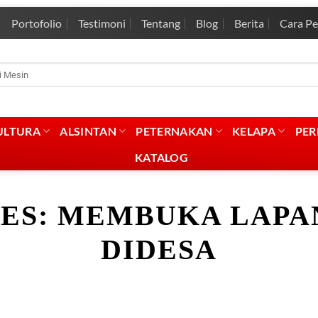
Portofolio
Testimoni
Tentang
Blog
Berita
Cara P
rian
:
ULTURA
ALSINTAN
PETERNAKAN
KELAPA
PE
KATALOG
ES:
MEMBUKA LAPA
DIDESA