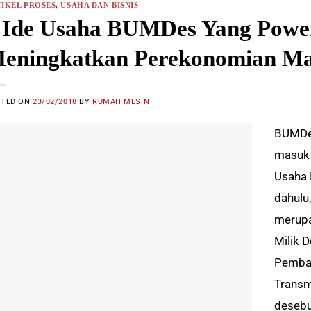
IKEL PROSES
,
USAHA DAN BISNIS
 Ide Usaha BUMDes Yang Power
eningkatkan Perekonomian Ma
STED ON
23/02/2018
BY
RUMAH MESIN
BUMDes
masuk 
Usaha 
dahulu
merupa
Milik 
Pemban
Transm
desebu