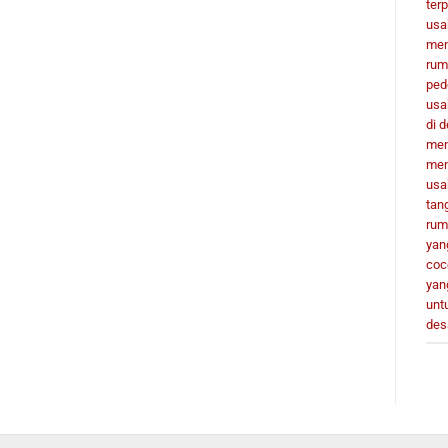
terp
usa
men
rum
ped
usa
di 
men
men
usa
tan
rum
yan
coc
yan
unt
des