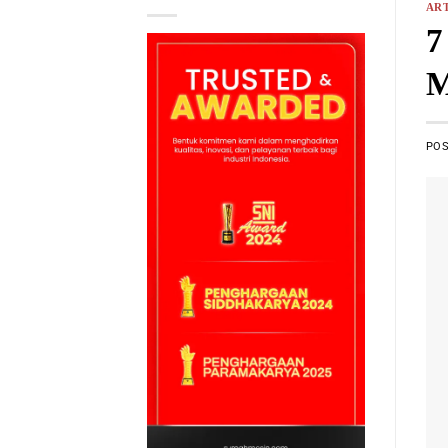
ART
7
M
PO