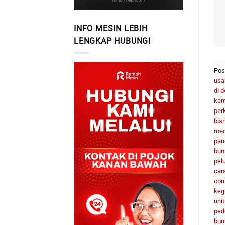
INFO MESIN LEBIH
LENGKAP HUBUNGI
Pos
usa
di 
kam
per
bis
men
pan
bum
pel
car
con
keg
uni
ped
bu