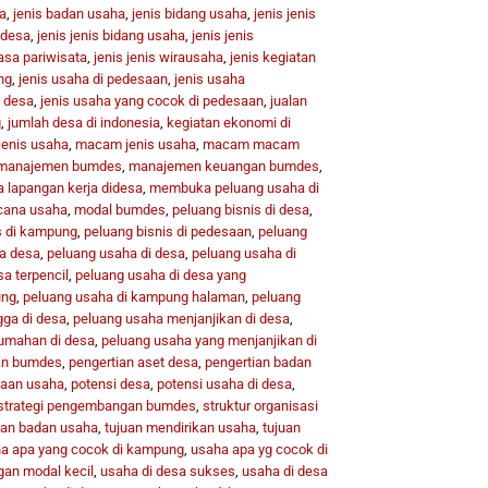
a
,
jenis badan usaha
,
jenis bidang usaha
,
jenis jenis
 desa
,
jenis jenis bidang usaha
,
jenis jenis
jasa pariwisata
,
jenis jenis wirausaha
,
jenis kegiatan
ng
,
jenis usaha di pedesaan
,
jenis usaha
i desa
,
jenis usaha yang cocok di pedesaan
,
jualan
g
,
jumlah desa di indonesia
,
kegiatan ekonomi di
 jenis usaha
,
macam jenis usaha
,
macam macam
manajemen bumdes
,
manajemen keuangan bumdes
,
lapangan kerja didesa
,
membuka peluang usaha di
cana usaha
,
modal bumdes
,
peluang bisnis di desa
,
s di kampung
,
peluang bisnis di pedesaan
,
peluang
a desa
,
peluang usaha di desa
,
peluang usaha di
a terpencil
,
peluang usaha di desa yang
ung
,
peluang usaha di kampung halaman
,
peluang
gga di desa
,
peluang usaha menjanjikan di desa
,
umahan di desa
,
peluang usaha yang menjanjikan di
an bumdes
,
pengertian aset desa
,
pengertian badan
aan usaha
,
potensi desa
,
potensi usaha di desa
,
strategi pengembangan bumdes
,
struktur organisasi
uan badan usaha
,
tujuan mendirikan usaha
,
tujuan
a apa yang cocok di kampung
,
usaha apa yg cocok di
gan modal kecil
,
usaha di desa sukses
,
usaha di desa