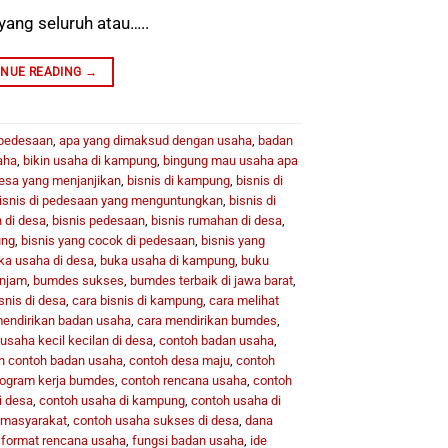
yang seluruh atau…..
INUE READING
→
 pedesaan
,
apa yang dimaksud dengan usaha
,
badan
aha
,
bikin usaha di kampung
,
bingung mau usaha apa
desa yang menjanjikan
,
bisnis di kampung
,
bisnis di
isnis di pedesaan yang menguntungkan
,
bisnis di
 di desa
,
bisnis pedesaan
,
bisnis rumahan di desa
,
ung
,
bisnis yang cocok di pedesaan
,
bisnis yang
ka usaha di desa
,
buka usaha di kampung
,
buku
injam
,
bumdes sukses
,
bumdes terbaik di jawa barat
,
snis di desa
,
cara bisnis di kampung
,
cara melihat
mendirikan badan usaha
,
cara mendirikan bumdes
,
usaha kecil kecilan di desa
,
contoh badan usaha
,
h contoh badan usaha
,
contoh desa maju
,
contoh
rogram kerja bumdes
,
contoh rencana usaha
,
contoh
i desa
,
contoh usaha di kampung
,
contoh usaha di
i masyarakat
,
contoh usaha sukses di desa
,
dana
,
format rencana usaha
,
fungsi badan usaha
,
ide