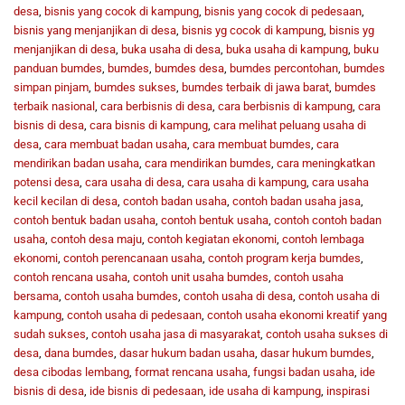
desa
,
bisnis yang cocok di kampung
,
bisnis yang cocok di pedesaan
,
bisnis yang menjanjikan di desa
,
bisnis yg cocok di kampung
,
bisnis yg
menjanjikan di desa
,
buka usaha di desa
,
buka usaha di kampung
,
buku
panduan bumdes
,
bumdes
,
bumdes desa
,
bumdes percontohan
,
bumdes
simpan pinjam
,
bumdes sukses
,
bumdes terbaik di jawa barat
,
bumdes
terbaik nasional
,
cara berbisnis di desa
,
cara berbisnis di kampung
,
cara
bisnis di desa
,
cara bisnis di kampung
,
cara melihat peluang usaha di
desa
,
cara membuat badan usaha
,
cara membuat bumdes
,
cara
mendirikan badan usaha
,
cara mendirikan bumdes
,
cara meningkatkan
potensi desa
,
cara usaha di desa
,
cara usaha di kampung
,
cara usaha
kecil kecilan di desa
,
contoh badan usaha
,
contoh badan usaha jasa
,
contoh bentuk badan usaha
,
contoh bentuk usaha
,
contoh contoh badan
usaha
,
contoh desa maju
,
contoh kegiatan ekonomi
,
contoh lembaga
ekonomi
,
contoh perencanaan usaha
,
contoh program kerja bumdes
,
contoh rencana usaha
,
contoh unit usaha bumdes
,
contoh usaha
bersama
,
contoh usaha bumdes
,
contoh usaha di desa
,
contoh usaha di
kampung
,
contoh usaha di pedesaan
,
contoh usaha ekonomi kreatif yang
sudah sukses
,
contoh usaha jasa di masyarakat
,
contoh usaha sukses di
desa
,
dana bumdes
,
dasar hukum badan usaha
,
dasar hukum bumdes
,
desa cibodas lembang
,
format rencana usaha
,
fungsi badan usaha
,
ide
bisnis di desa
,
ide bisnis di pedesaan
,
ide usaha di kampung
,
inspirasi