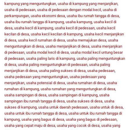
kampung yang menguntungkan
,
usaha di kampung yang menjanjikan
,
usaha di pedesaan
,
usaha di pedesaan dengan modal kecil
,
usaha di
perkampungan
,
usaha ekonomi desa
,
usaha ibu rumah tangga di desa
,
usaha ibu rumah tangga di kampung
,
usaha kampung
,
usaha kecil di
desa
,
usaha kecil di kampung
,
usaha kecil di pedesaan
,
usaha kecil
kecilan di desa
,
usaha kecil kecilan di kampung
,
usaha kecil menjanjikan
di desa
,
usaha kecil rumahan di desa
,
usaha memajukan desa
,
usaha
menguntungkan di desa
,
usaha menjanjikan di desa
,
usaha menjanjikan
di pedesaan
,
usaha modal kecil di desa
,
usaha modal kecil untung besar
di pedesaan
,
usaha paling laris di kampung
,
usaha paling menguntungkan
di desa
,
usaha paling menguntungkan di pedesaan
,
usaha paling
menjanjikan di desa
,
usaha paling sukses di desa
,
usaha pedesaan
,
usaha pedesaan yang menguntungkan
,
usaha pedesaan yang
menjanjikan
,
usaha potensial di desa
,
usaha rumahan di desa
,
usaha
rumahan di kampung
,
usaha rumahan yang menguntungkan di desa
,
usaha sampingan di desa
,
usaha sampingan di kampung
,
usaha
sampingan ibu rumah tangga di desa
,
usaha sukses di desa
,
usaha
sukses di kampung
,
usaha untuk daerah pedesaan
,
usaha untuk di desa
,
usaha untuk ibu rumah tangga di desa
,
usaha untuk ibu rumah tangga di
kampung
,
usaha yang bagus di desa
,
usaha yang bagus di pedesaan
,
usaha yang cepat maju di desa
,
usaha yang cocok di desa
,
usaha yang