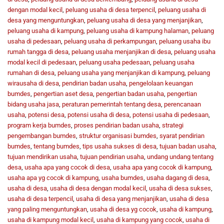
dengan modal kecil
,
peluang usaha di desa terpencil
,
peluang usaha di
desa yang menguntungkan
,
peluang usaha di desa yang menjanjikan
,
peluang usaha di kampung
,
peluang usaha di kampung halaman
,
peluang
usaha di pedesaan
,
peluang usaha di perkampungan
,
peluang usaha ibu
rumah tangga di desa
,
peluang usaha menjanjikan di desa
,
peluang usaha
modal kecil di pedesaan
,
peluang usaha pedesaan
,
peluang usaha
rumahan di desa
,
peluang usaha yang menjanjikan di kampung
,
peluang
wirausaha di desa
,
pendirian badan usaha
,
pengelolaan keuangan
bumdes
,
pengertian aset desa
,
pengertian badan usaha
,
pengertian
bidang usaha jasa
,
peraturan pemerintah tentang desa
,
perencanaan
usaha
,
potensi desa
,
potensi usaha di desa
,
potensi usaha di pedesaan
,
program kerja bumdes
,
proses pendirian badan usaha
,
strategi
pengembangan bumdes
,
struktur organisasi bumdes
,
syarat pendirian
bumdes
,
tentang bumdes
,
tips usaha sukses di desa
,
tujuan badan usaha
,
tujuan mendirikan usaha
,
tujuan pendirian usaha
,
undang undang tentang
desa
,
usaha apa yang cocok di desa
,
usaha apa yang cocok di kampung
,
usaha apa yg cocok di kampung
,
usaha bumdes
,
usaha dagang di desa
,
usaha di desa
,
usaha di desa dengan modal kecil
,
usaha di desa sukses
,
usaha di desa terpencil
,
usaha di desa yang menjanjikan
,
usaha di desa
yang paling menguntungkan
,
usaha di desa yg cocok
,
usaha di kampung
,
usaha di kampung modal kecil
,
usaha di kampung yang cocok
,
usaha di