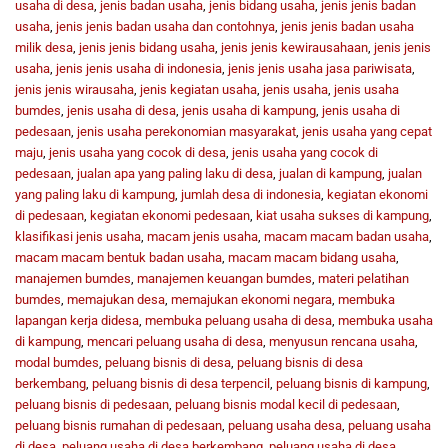
usaha di desa
,
jenis badan usaha
,
jenis bidang usaha
,
jenis jenis badan
usaha
,
jenis jenis badan usaha dan contohnya
,
jenis jenis badan usaha
milik desa
,
jenis jenis bidang usaha
,
jenis jenis kewirausahaan
,
jenis jenis
usaha
,
jenis jenis usaha di indonesia
,
jenis jenis usaha jasa pariwisata
,
jenis jenis wirausaha
,
jenis kegiatan usaha
,
jenis usaha
,
jenis usaha
bumdes
,
jenis usaha di desa
,
jenis usaha di kampung
,
jenis usaha di
pedesaan
,
jenis usaha perekonomian masyarakat
,
jenis usaha yang cepat
maju
,
jenis usaha yang cocok di desa
,
jenis usaha yang cocok di
pedesaan
,
jualan apa yang paling laku di desa
,
jualan di kampung
,
jualan
yang paling laku di kampung
,
jumlah desa di indonesia
,
kegiatan ekonomi
di pedesaan
,
kegiatan ekonomi pedesaan
,
kiat usaha sukses di kampung
,
klasifikasi jenis usaha
,
macam jenis usaha
,
macam macam badan usaha
,
macam macam bentuk badan usaha
,
macam macam bidang usaha
,
manajemen bumdes
,
manajemen keuangan bumdes
,
materi pelatihan
bumdes
,
memajukan desa
,
memajukan ekonomi negara
,
membuka
lapangan kerja didesa
,
membuka peluang usaha di desa
,
membuka usaha
di kampung
,
mencari peluang usaha di desa
,
menyusun rencana usaha
,
modal bumdes
,
peluang bisnis di desa
,
peluang bisnis di desa
berkembang
,
peluang bisnis di desa terpencil
,
peluang bisnis di kampung
,
peluang bisnis di pedesaan
,
peluang bisnis modal kecil di pedesaan
,
peluang bisnis rumahan di pedesaan
,
peluang usaha desa
,
peluang usaha
di desa
,
peluang usaha di desa berkembang
,
peluang usaha di desa