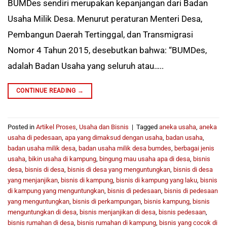
BUMDes sendiri merupakan kepanjangan dari Badan
Usaha Milik Desa. Menurut peraturan Menteri Desa,
Pembangun Daerah Tertinggal, dan Transmigrasi
Nomor 4 Tahun 2015, desebutkan bahwa: “BUMDes,
adalah Badan Usaha yang seluruh atau…..
CONTINUE READING
→
Posted in
Artikel Proses
,
Usaha dan Bisnis
|
Tagged
aneka usaha
,
aneka
usaha di pedesaan
,
apa yang dimaksud dengan usaha
,
badan usaha
,
badan usaha milik desa
,
badan usaha milik desa bumdes
,
berbagai jenis
usaha
,
bikin usaha di kampung
,
bingung mau usaha apa di desa
,
bisnis
desa
,
bisnis di desa
,
bisnis di desa yang menguntungkan
,
bisnis di desa
yang menjanjikan
,
bisnis di kampung
,
bisnis di kampung yang laku
,
bisnis
di kampung yang menguntungkan
,
bisnis di pedesaan
,
bisnis di pedesaan
yang menguntungkan
,
bisnis di perkampungan
,
bisnis kampung
,
bisnis
menguntungkan di desa
,
bisnis menjanjikan di desa
,
bisnis pedesaan
,
bisnis rumahan di desa
,
bisnis rumahan di kampung
,
bisnis yang cocok di