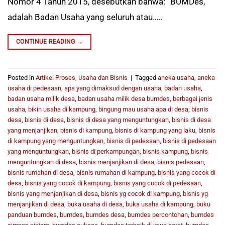
Nomor 4 Tahun 2015, desebutkan bahwa: “BUMDes,
adalah Badan Usaha yang seluruh atau…..
CONTINUE READING
→
Posted in
Artikel Proses
,
Usaha dan Bisnis
|
Tagged
aneka usaha
,
aneka
usaha di pedesaan
,
apa yang dimaksud dengan usaha
,
badan usaha
,
badan usaha milik desa
,
badan usaha milik desa bumdes
,
berbagai jenis
usaha
,
bikin usaha di kampung
,
bingung mau usaha apa di desa
,
bisnis
desa
,
bisnis di desa
,
bisnis di desa yang menguntungkan
,
bisnis di desa
yang menjanjikan
,
bisnis di kampung
,
bisnis di kampung yang laku
,
bisnis
di kampung yang menguntungkan
,
bisnis di pedesaan
,
bisnis di pedesaan
yang menguntungkan
,
bisnis di perkampungan
,
bisnis kampung
,
bisnis
menguntungkan di desa
,
bisnis menjanjikan di desa
,
bisnis pedesaan
,
bisnis rumahan di desa
,
bisnis rumahan di kampung
,
bisnis yang cocok di
desa
,
bisnis yang cocok di kampung
,
bisnis yang cocok di pedesaan
,
bisnis yang menjanjikan di desa
,
bisnis yg cocok di kampung
,
bisnis yg
menjanjikan di desa
,
buka usaha di desa
,
buka usaha di kampung
,
buku
panduan bumdes
,
bumdes
,
bumdes desa
,
bumdes percontohan
,
bumdes