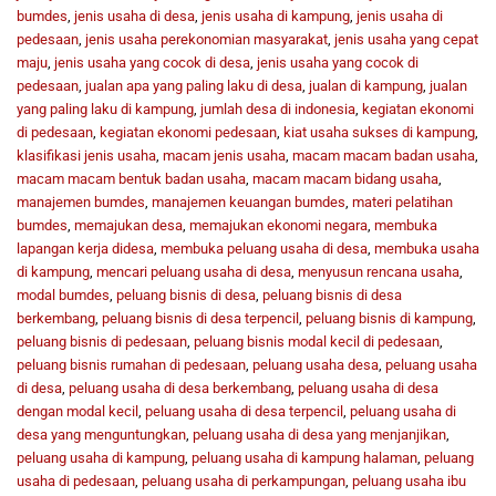
bumdes
,
jenis usaha di desa
,
jenis usaha di kampung
,
jenis usaha di
pedesaan
,
jenis usaha perekonomian masyarakat
,
jenis usaha yang cepat
maju
,
jenis usaha yang cocok di desa
,
jenis usaha yang cocok di
pedesaan
,
jualan apa yang paling laku di desa
,
jualan di kampung
,
jualan
yang paling laku di kampung
,
jumlah desa di indonesia
,
kegiatan ekonomi
di pedesaan
,
kegiatan ekonomi pedesaan
,
kiat usaha sukses di kampung
,
klasifikasi jenis usaha
,
macam jenis usaha
,
macam macam badan usaha
,
macam macam bentuk badan usaha
,
macam macam bidang usaha
,
manajemen bumdes
,
manajemen keuangan bumdes
,
materi pelatihan
bumdes
,
memajukan desa
,
memajukan ekonomi negara
,
membuka
lapangan kerja didesa
,
membuka peluang usaha di desa
,
membuka usaha
di kampung
,
mencari peluang usaha di desa
,
menyusun rencana usaha
,
modal bumdes
,
peluang bisnis di desa
,
peluang bisnis di desa
berkembang
,
peluang bisnis di desa terpencil
,
peluang bisnis di kampung
,
peluang bisnis di pedesaan
,
peluang bisnis modal kecil di pedesaan
,
peluang bisnis rumahan di pedesaan
,
peluang usaha desa
,
peluang usaha
di desa
,
peluang usaha di desa berkembang
,
peluang usaha di desa
dengan modal kecil
,
peluang usaha di desa terpencil
,
peluang usaha di
desa yang menguntungkan
,
peluang usaha di desa yang menjanjikan
,
peluang usaha di kampung
,
peluang usaha di kampung halaman
,
peluang
usaha di pedesaan
,
peluang usaha di perkampungan
,
peluang usaha ibu