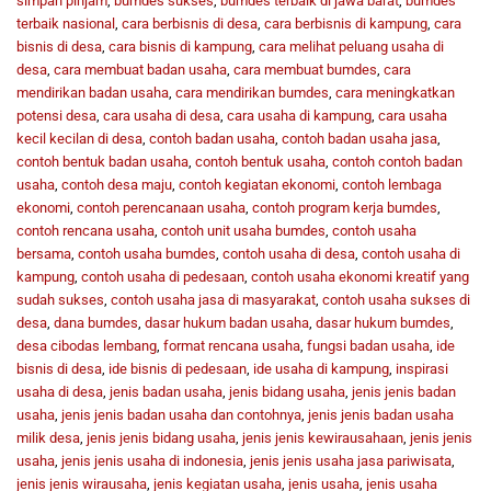
simpan pinjam
,
bumdes sukses
,
bumdes terbaik di jawa barat
,
bumdes
terbaik nasional
,
cara berbisnis di desa
,
cara berbisnis di kampung
,
cara
bisnis di desa
,
cara bisnis di kampung
,
cara melihat peluang usaha di
desa
,
cara membuat badan usaha
,
cara membuat bumdes
,
cara
mendirikan badan usaha
,
cara mendirikan bumdes
,
cara meningkatkan
potensi desa
,
cara usaha di desa
,
cara usaha di kampung
,
cara usaha
kecil kecilan di desa
,
contoh badan usaha
,
contoh badan usaha jasa
,
contoh bentuk badan usaha
,
contoh bentuk usaha
,
contoh contoh badan
usaha
,
contoh desa maju
,
contoh kegiatan ekonomi
,
contoh lembaga
ekonomi
,
contoh perencanaan usaha
,
contoh program kerja bumdes
,
contoh rencana usaha
,
contoh unit usaha bumdes
,
contoh usaha
bersama
,
contoh usaha bumdes
,
contoh usaha di desa
,
contoh usaha di
kampung
,
contoh usaha di pedesaan
,
contoh usaha ekonomi kreatif yang
sudah sukses
,
contoh usaha jasa di masyarakat
,
contoh usaha sukses di
desa
,
dana bumdes
,
dasar hukum badan usaha
,
dasar hukum bumdes
,
desa cibodas lembang
,
format rencana usaha
,
fungsi badan usaha
,
ide
bisnis di desa
,
ide bisnis di pedesaan
,
ide usaha di kampung
,
inspirasi
usaha di desa
,
jenis badan usaha
,
jenis bidang usaha
,
jenis jenis badan
usaha
,
jenis jenis badan usaha dan contohnya
,
jenis jenis badan usaha
milik desa
,
jenis jenis bidang usaha
,
jenis jenis kewirausahaan
,
jenis jenis
usaha
,
jenis jenis usaha di indonesia
,
jenis jenis usaha jasa pariwisata
,
jenis jenis wirausaha
,
jenis kegiatan usaha
,
jenis usaha
,
jenis usaha