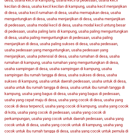
desa
,
usaha kecil di kampung
,
usaha kecil di pedesaan
,
usaha kecil
kecilan di desa
,
usaha kecil kecilan di kampung
,
usaha kecil menjanjikan
di desa
,
usaha kecil rumahan di desa
,
usaha memajukan desa
,
usaha
menguntungkan di desa
,
usaha menjanjikan di desa
,
usaha menjanjikan
di pedesaan
,
usaha modal kecil di desa
,
usaha modal kecil untung besar
di pedesaan
,
usaha paling laris di kampung
,
usaha paling menguntungkan
di desa
,
usaha paling menguntungkan di pedesaan
,
usaha paling
menjanjikan di desa
,
usaha paling sukses di desa
,
usaha pedesaan
,
usaha pedesaan yang menguntungkan
,
usaha pedesaan yang
menjanjikan
,
usaha potensial di desa
,
usaha rumahan di desa
,
usaha
rumahan di kampung
,
usaha rumahan yang menguntungkan di desa
,
usaha sampingan di desa
,
usaha sampingan di kampung
,
usaha
sampingan ibu rumah tangga di desa
,
usaha sukses di desa
,
usaha
sukses di kampung
,
usaha untuk daerah pedesaan
,
usaha untuk di desa
,
usaha untuk ibu rumah tangga di desa
,
usaha untuk ibu rumah tangga di
kampung
,
usaha yang bagus di desa
,
usaha yang bagus di pedesaan
,
usaha yang cepat maju di desa
,
usaha yang cocok di desa
,
usaha yang
cocok di desa terpencil
,
usaha yang cocok di kampung
,
usaha yang cocok
di kota
,
usaha yang cocok di pedesaan
,
usaha yang cocok di
perkampungan
,
usaha yang cocok untuk daerah pedesaan
,
usaha yang
cocok untuk di desa
,
usaha yang cocok untuk di kampung
,
usaha yang
cocok untuk ibu rumah tangga di desa
,
usaha yang cocok untuk pemula di