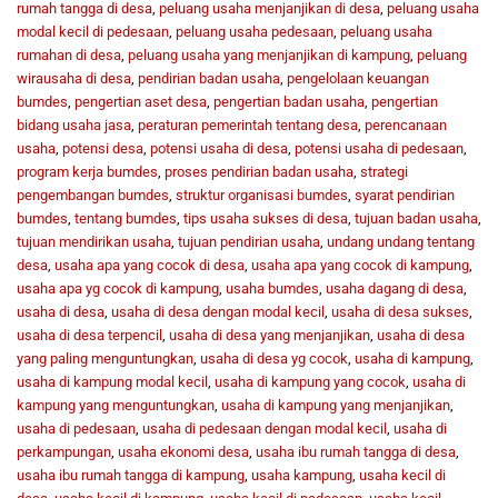
rumah tangga di desa
,
peluang usaha menjanjikan di desa
,
peluang usaha
modal kecil di pedesaan
,
peluang usaha pedesaan
,
peluang usaha
rumahan di desa
,
peluang usaha yang menjanjikan di kampung
,
peluang
wirausaha di desa
,
pendirian badan usaha
,
pengelolaan keuangan
bumdes
,
pengertian aset desa
,
pengertian badan usaha
,
pengertian
bidang usaha jasa
,
peraturan pemerintah tentang desa
,
perencanaan
usaha
,
potensi desa
,
potensi usaha di desa
,
potensi usaha di pedesaan
,
program kerja bumdes
,
proses pendirian badan usaha
,
strategi
pengembangan bumdes
,
struktur organisasi bumdes
,
syarat pendirian
bumdes
,
tentang bumdes
,
tips usaha sukses di desa
,
tujuan badan usaha
,
tujuan mendirikan usaha
,
tujuan pendirian usaha
,
undang undang tentang
desa
,
usaha apa yang cocok di desa
,
usaha apa yang cocok di kampung
,
usaha apa yg cocok di kampung
,
usaha bumdes
,
usaha dagang di desa
,
usaha di desa
,
usaha di desa dengan modal kecil
,
usaha di desa sukses
,
usaha di desa terpencil
,
usaha di desa yang menjanjikan
,
usaha di desa
yang paling menguntungkan
,
usaha di desa yg cocok
,
usaha di kampung
,
usaha di kampung modal kecil
,
usaha di kampung yang cocok
,
usaha di
kampung yang menguntungkan
,
usaha di kampung yang menjanjikan
,
usaha di pedesaan
,
usaha di pedesaan dengan modal kecil
,
usaha di
perkampungan
,
usaha ekonomi desa
,
usaha ibu rumah tangga di desa
,
usaha ibu rumah tangga di kampung
,
usaha kampung
,
usaha kecil di