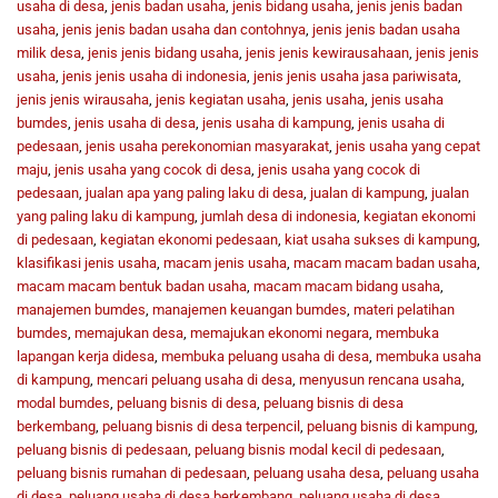
usaha di desa
,
jenis badan usaha
,
jenis bidang usaha
,
jenis jenis badan
usaha
,
jenis jenis badan usaha dan contohnya
,
jenis jenis badan usaha
milik desa
,
jenis jenis bidang usaha
,
jenis jenis kewirausahaan
,
jenis jenis
usaha
,
jenis jenis usaha di indonesia
,
jenis jenis usaha jasa pariwisata
,
jenis jenis wirausaha
,
jenis kegiatan usaha
,
jenis usaha
,
jenis usaha
bumdes
,
jenis usaha di desa
,
jenis usaha di kampung
,
jenis usaha di
pedesaan
,
jenis usaha perekonomian masyarakat
,
jenis usaha yang cepat
maju
,
jenis usaha yang cocok di desa
,
jenis usaha yang cocok di
pedesaan
,
jualan apa yang paling laku di desa
,
jualan di kampung
,
jualan
yang paling laku di kampung
,
jumlah desa di indonesia
,
kegiatan ekonomi
di pedesaan
,
kegiatan ekonomi pedesaan
,
kiat usaha sukses di kampung
,
klasifikasi jenis usaha
,
macam jenis usaha
,
macam macam badan usaha
,
macam macam bentuk badan usaha
,
macam macam bidang usaha
,
manajemen bumdes
,
manajemen keuangan bumdes
,
materi pelatihan
bumdes
,
memajukan desa
,
memajukan ekonomi negara
,
membuka
lapangan kerja didesa
,
membuka peluang usaha di desa
,
membuka usaha
di kampung
,
mencari peluang usaha di desa
,
menyusun rencana usaha
,
modal bumdes
,
peluang bisnis di desa
,
peluang bisnis di desa
berkembang
,
peluang bisnis di desa terpencil
,
peluang bisnis di kampung
,
peluang bisnis di pedesaan
,
peluang bisnis modal kecil di pedesaan
,
peluang bisnis rumahan di pedesaan
,
peluang usaha desa
,
peluang usaha
di desa
,
peluang usaha di desa berkembang
,
peluang usaha di desa