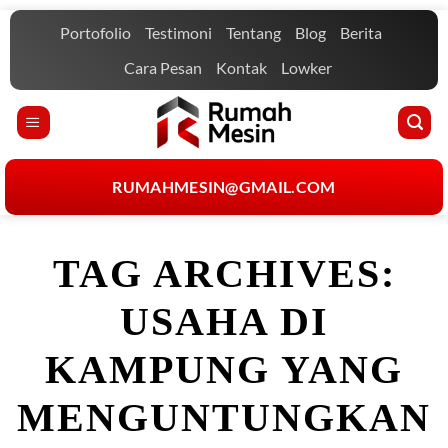
Skip
Portofolio
Testimoni
Tentang
Blog
Berita
to
content
Cara Pesan
Kontak
Lowker
RUMAHMESIN@GMAIL.COM
TAG ARCHIVES:
USAHA DI
KAMPUNG YANG
MENGUNTUNGKAN