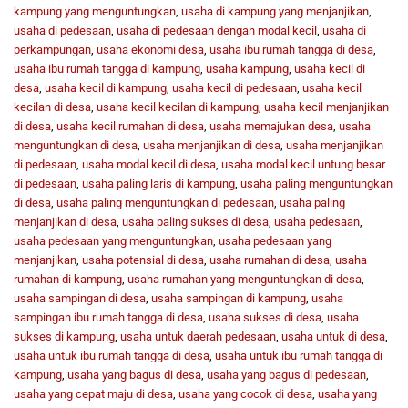
kampung yang menguntungkan
,
usaha di kampung yang menjanjikan
,
usaha di pedesaan
,
usaha di pedesaan dengan modal kecil
,
usaha di
perkampungan
,
usaha ekonomi desa
,
usaha ibu rumah tangga di desa
,
usaha ibu rumah tangga di kampung
,
usaha kampung
,
usaha kecil di
desa
,
usaha kecil di kampung
,
usaha kecil di pedesaan
,
usaha kecil
kecilan di desa
,
usaha kecil kecilan di kampung
,
usaha kecil menjanjikan
di desa
,
usaha kecil rumahan di desa
,
usaha memajukan desa
,
usaha
menguntungkan di desa
,
usaha menjanjikan di desa
,
usaha menjanjikan
di pedesaan
,
usaha modal kecil di desa
,
usaha modal kecil untung besar
di pedesaan
,
usaha paling laris di kampung
,
usaha paling menguntungkan
di desa
,
usaha paling menguntungkan di pedesaan
,
usaha paling
menjanjikan di desa
,
usaha paling sukses di desa
,
usaha pedesaan
,
usaha pedesaan yang menguntungkan
,
usaha pedesaan yang
menjanjikan
,
usaha potensial di desa
,
usaha rumahan di desa
,
usaha
rumahan di kampung
,
usaha rumahan yang menguntungkan di desa
,
usaha sampingan di desa
,
usaha sampingan di kampung
,
usaha
sampingan ibu rumah tangga di desa
,
usaha sukses di desa
,
usaha
sukses di kampung
,
usaha untuk daerah pedesaan
,
usaha untuk di desa
,
usaha untuk ibu rumah tangga di desa
,
usaha untuk ibu rumah tangga di
kampung
,
usaha yang bagus di desa
,
usaha yang bagus di pedesaan
,
usaha yang cepat maju di desa
,
usaha yang cocok di desa
,
usaha yang