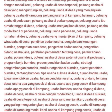
dengan modal kecil
,
peluang usaha di desa terpencil
,
peluang usaha di
desa yang menguntungkan
,
peluang usaha di desa yang menjanjikan
,
peluang usaha di kampung
,
peluang usaha di kampung halaman
,
peluang
usaha di pedesaan
,
peluang usaha di perkampungan
,
peluang usaha ibu
rumah tangga di desa
,
peluang usaha menjanjikan di desa
,
peluang usaha
modal kecil di pedesaan
,
peluang usaha pedesaan
,
peluang usaha
rumahan di desa
,
peluang usaha yang menjanjikan di kampung
,
peluang
wirausaha di desa
,
pendirian badan usaha
,
pengelolaan keuangan
bumdes
,
pengertian aset desa
,
pengertian badan usaha
,
pengertian
bidang usaha jasa
,
peraturan pemerintah tentang desa
,
perencanaan
usaha
,
potensi desa
,
potensi usaha di desa
,
potensi usaha di pedesaan
,
program kerja bumdes
,
proses pendirian badan usaha
,
strategi
pengembangan bumdes
,
struktur organisasi bumdes
,
syarat pendirian
bumdes
,
tentang bumdes
,
tips usaha sukses di desa
,
tujuan badan usaha
,
tujuan mendirikan usaha
,
tujuan pendirian usaha
,
undang undang tentang
desa
,
usaha apa yang cocok di desa
,
usaha apa yang cocok di kampung
,
usaha apa yg cocok di kampung
,
usaha bumdes
,
usaha dagang di desa
,
usaha di desa
,
usaha di desa dengan modal kecil
,
usaha di desa sukses
,
usaha di desa terpencil
,
usaha di desa yang menjanjikan
,
usaha di desa
yang paling menguntungkan
,
usaha di desa yg cocok
,
usaha di kampung
,
usaha di kampung modal kecil
,
usaha di kampung yang cocok
,
usaha di