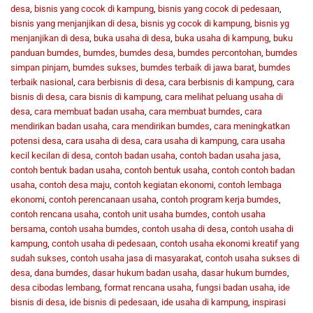
desa
,
bisnis yang cocok di kampung
,
bisnis yang cocok di pedesaan
,
bisnis yang menjanjikan di desa
,
bisnis yg cocok di kampung
,
bisnis yg
menjanjikan di desa
,
buka usaha di desa
,
buka usaha di kampung
,
buku
panduan bumdes
,
bumdes
,
bumdes desa
,
bumdes percontohan
,
bumdes
simpan pinjam
,
bumdes sukses
,
bumdes terbaik di jawa barat
,
bumdes
terbaik nasional
,
cara berbisnis di desa
,
cara berbisnis di kampung
,
cara
bisnis di desa
,
cara bisnis di kampung
,
cara melihat peluang usaha di
desa
,
cara membuat badan usaha
,
cara membuat bumdes
,
cara
mendirikan badan usaha
,
cara mendirikan bumdes
,
cara meningkatkan
potensi desa
,
cara usaha di desa
,
cara usaha di kampung
,
cara usaha
kecil kecilan di desa
,
contoh badan usaha
,
contoh badan usaha jasa
,
contoh bentuk badan usaha
,
contoh bentuk usaha
,
contoh contoh badan
usaha
,
contoh desa maju
,
contoh kegiatan ekonomi
,
contoh lembaga
ekonomi
,
contoh perencanaan usaha
,
contoh program kerja bumdes
,
contoh rencana usaha
,
contoh unit usaha bumdes
,
contoh usaha
bersama
,
contoh usaha bumdes
,
contoh usaha di desa
,
contoh usaha di
kampung
,
contoh usaha di pedesaan
,
contoh usaha ekonomi kreatif yang
sudah sukses
,
contoh usaha jasa di masyarakat
,
contoh usaha sukses di
desa
,
dana bumdes
,
dasar hukum badan usaha
,
dasar hukum bumdes
,
desa cibodas lembang
,
format rencana usaha
,
fungsi badan usaha
,
ide
bisnis di desa
,
ide bisnis di pedesaan
,
ide usaha di kampung
,
inspirasi