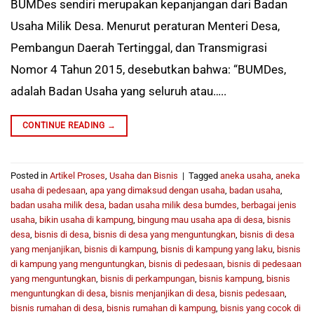
BUMDes sendiri merupakan kepanjangan dari Badan
Usaha Milik Desa. Menurut peraturan Menteri Desa,
Pembangun Daerah Tertinggal, dan Transmigrasi
Nomor 4 Tahun 2015, desebutkan bahwa: “BUMDes,
adalah Badan Usaha yang seluruh atau…..
CONTINUE READING
→
Posted in
Artikel Proses
,
Usaha dan Bisnis
|
Tagged
aneka usaha
,
aneka
usaha di pedesaan
,
apa yang dimaksud dengan usaha
,
badan usaha
,
badan usaha milik desa
,
badan usaha milik desa bumdes
,
berbagai jenis
usaha
,
bikin usaha di kampung
,
bingung mau usaha apa di desa
,
bisnis
desa
,
bisnis di desa
,
bisnis di desa yang menguntungkan
,
bisnis di desa
yang menjanjikan
,
bisnis di kampung
,
bisnis di kampung yang laku
,
bisnis
di kampung yang menguntungkan
,
bisnis di pedesaan
,
bisnis di pedesaan
yang menguntungkan
,
bisnis di perkampungan
,
bisnis kampung
,
bisnis
menguntungkan di desa
,
bisnis menjanjikan di desa
,
bisnis pedesaan
,
bisnis rumahan di desa
,
bisnis rumahan di kampung
,
bisnis yang cocok di