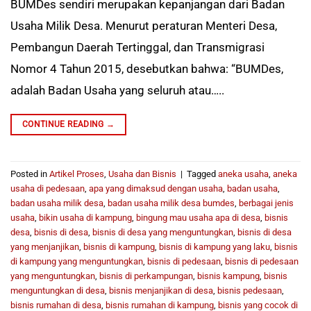
BUMDes sendiri merupakan kepanjangan dari Badan
Usaha Milik Desa. Menurut peraturan Menteri Desa,
Pembangun Daerah Tertinggal, dan Transmigrasi
Nomor 4 Tahun 2015, desebutkan bahwa: “BUMDes,
adalah Badan Usaha yang seluruh atau…..
CONTINUE READING
→
Posted in
Artikel Proses
,
Usaha dan Bisnis
|
Tagged
aneka usaha
,
aneka
usaha di pedesaan
,
apa yang dimaksud dengan usaha
,
badan usaha
,
badan usaha milik desa
,
badan usaha milik desa bumdes
,
berbagai jenis
usaha
,
bikin usaha di kampung
,
bingung mau usaha apa di desa
,
bisnis
desa
,
bisnis di desa
,
bisnis di desa yang menguntungkan
,
bisnis di desa
yang menjanjikan
,
bisnis di kampung
,
bisnis di kampung yang laku
,
bisnis
di kampung yang menguntungkan
,
bisnis di pedesaan
,
bisnis di pedesaan
yang menguntungkan
,
bisnis di perkampungan
,
bisnis kampung
,
bisnis
menguntungkan di desa
,
bisnis menjanjikan di desa
,
bisnis pedesaan
,
bisnis rumahan di desa
,
bisnis rumahan di kampung
,
bisnis yang cocok di