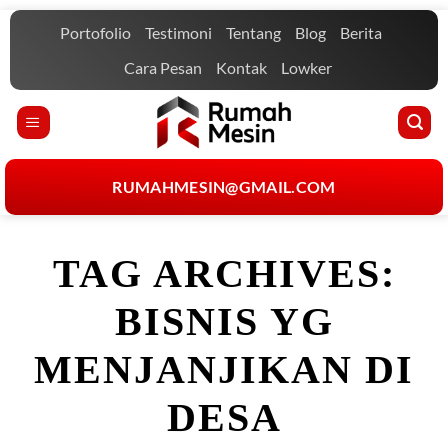
Skip
Portofolio
Testimoni
Tentang
Blog
Berita
to
content
Cara Pesan
Kontak
Lowker
RUMAHMESIN@GMAIL.COM
TAG ARCHIVES:
BISNIS YG
MENJANJIKAN DI
DESA