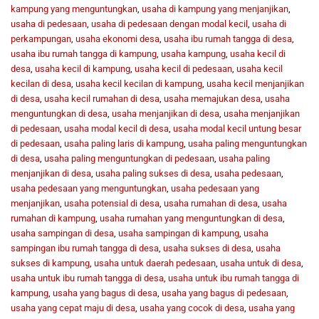
kampung yang menguntungkan
,
usaha di kampung yang menjanjikan
,
usaha di pedesaan
,
usaha di pedesaan dengan modal kecil
,
usaha di
perkampungan
,
usaha ekonomi desa
,
usaha ibu rumah tangga di desa
,
usaha ibu rumah tangga di kampung
,
usaha kampung
,
usaha kecil di
desa
,
usaha kecil di kampung
,
usaha kecil di pedesaan
,
usaha kecil
kecilan di desa
,
usaha kecil kecilan di kampung
,
usaha kecil menjanjikan
di desa
,
usaha kecil rumahan di desa
,
usaha memajukan desa
,
usaha
menguntungkan di desa
,
usaha menjanjikan di desa
,
usaha menjanjikan
di pedesaan
,
usaha modal kecil di desa
,
usaha modal kecil untung besar
di pedesaan
,
usaha paling laris di kampung
,
usaha paling menguntungkan
di desa
,
usaha paling menguntungkan di pedesaan
,
usaha paling
menjanjikan di desa
,
usaha paling sukses di desa
,
usaha pedesaan
,
usaha pedesaan yang menguntungkan
,
usaha pedesaan yang
menjanjikan
,
usaha potensial di desa
,
usaha rumahan di desa
,
usaha
rumahan di kampung
,
usaha rumahan yang menguntungkan di desa
,
usaha sampingan di desa
,
usaha sampingan di kampung
,
usaha
sampingan ibu rumah tangga di desa
,
usaha sukses di desa
,
usaha
sukses di kampung
,
usaha untuk daerah pedesaan
,
usaha untuk di desa
,
usaha untuk ibu rumah tangga di desa
,
usaha untuk ibu rumah tangga di
kampung
,
usaha yang bagus di desa
,
usaha yang bagus di pedesaan
,
usaha yang cepat maju di desa
,
usaha yang cocok di desa
,
usaha yang