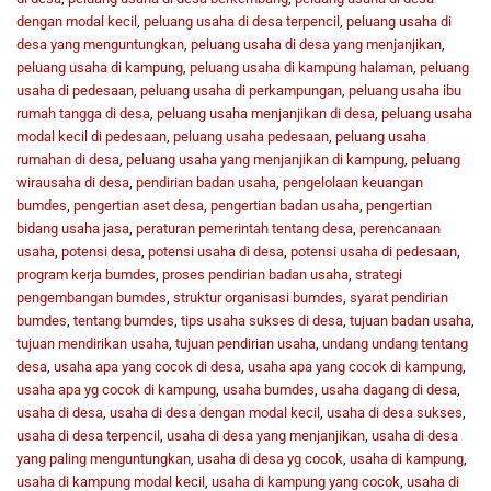
dengan modal kecil
,
peluang usaha di desa terpencil
,
peluang usaha di
desa yang menguntungkan
,
peluang usaha di desa yang menjanjikan
,
peluang usaha di kampung
,
peluang usaha di kampung halaman
,
peluang
usaha di pedesaan
,
peluang usaha di perkampungan
,
peluang usaha ibu
rumah tangga di desa
,
peluang usaha menjanjikan di desa
,
peluang usaha
modal kecil di pedesaan
,
peluang usaha pedesaan
,
peluang usaha
rumahan di desa
,
peluang usaha yang menjanjikan di kampung
,
peluang
wirausaha di desa
,
pendirian badan usaha
,
pengelolaan keuangan
bumdes
,
pengertian aset desa
,
pengertian badan usaha
,
pengertian
bidang usaha jasa
,
peraturan pemerintah tentang desa
,
perencanaan
usaha
,
potensi desa
,
potensi usaha di desa
,
potensi usaha di pedesaan
,
program kerja bumdes
,
proses pendirian badan usaha
,
strategi
pengembangan bumdes
,
struktur organisasi bumdes
,
syarat pendirian
bumdes
,
tentang bumdes
,
tips usaha sukses di desa
,
tujuan badan usaha
,
tujuan mendirikan usaha
,
tujuan pendirian usaha
,
undang undang tentang
desa
,
usaha apa yang cocok di desa
,
usaha apa yang cocok di kampung
,
usaha apa yg cocok di kampung
,
usaha bumdes
,
usaha dagang di desa
,
usaha di desa
,
usaha di desa dengan modal kecil
,
usaha di desa sukses
,
usaha di desa terpencil
,
usaha di desa yang menjanjikan
,
usaha di desa
yang paling menguntungkan
,
usaha di desa yg cocok
,
usaha di kampung
,
usaha di kampung modal kecil
,
usaha di kampung yang cocok
,
usaha di