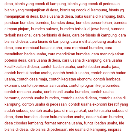
desa
,
bisnis yang cocok di kampung
,
bisnis yang cocok di pedesaan
,
bisnis yang menjanjikan di desa
,
bisnis yg cocok di kampung
,
bisnis yg
menjanjikan di desa
,
buka usaha di desa
,
buka usaha di kampung
,
buku
panduan bumdes
,
bumdes
,
bumdes desa
,
bumdes percontohan
,
bumdes
simpan pinjam
,
bumdes sukses
,
bumdes terbaik di jawa barat
,
bumdes
terbaik nasional
,
cara berbisnis di desa
,
cara berbisnis di kampung
,
cara
bisnis di desa
,
cara bisnis di kampung
,
cara melihat peluang usaha di
desa
,
cara membuat badan usaha
,
cara membuat bumdes
,
cara
mendirikan badan usaha
,
cara mendirikan bumdes
,
cara meningkatkan
potensi desa
,
cara usaha di desa
,
cara usaha di kampung
,
cara usaha
kecil kecilan di desa
,
contoh badan usaha
,
contoh badan usaha jasa
,
contoh bentuk badan usaha
,
contoh bentuk usaha
,
contoh contoh badan
usaha
,
contoh desa maju
,
contoh kegiatan ekonomi
,
contoh lembaga
ekonomi
,
contoh perencanaan usaha
,
contoh program kerja bumdes
,
contoh rencana usaha
,
contoh unit usaha bumdes
,
contoh usaha
bersama
,
contoh usaha bumdes
,
contoh usaha di desa
,
contoh usaha di
kampung
,
contoh usaha di pedesaan
,
contoh usaha ekonomi kreatif yang
sudah sukses
,
contoh usaha jasa di masyarakat
,
contoh usaha sukses di
desa
,
dana bumdes
,
dasar hukum badan usaha
,
dasar hukum bumdes
,
desa cibodas lembang
,
format rencana usaha
,
fungsi badan usaha
,
ide
bisnis di desa
,
ide bisnis di pedesaan
,
ide usaha di kampung
,
inspirasi