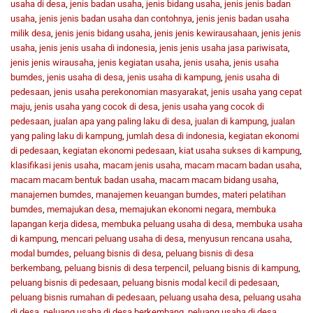
usaha di desa
,
jenis badan usaha
,
jenis bidang usaha
,
jenis jenis badan
usaha
,
jenis jenis badan usaha dan contohnya
,
jenis jenis badan usaha
milik desa
,
jenis jenis bidang usaha
,
jenis jenis kewirausahaan
,
jenis jenis
usaha
,
jenis jenis usaha di indonesia
,
jenis jenis usaha jasa pariwisata
,
jenis jenis wirausaha
,
jenis kegiatan usaha
,
jenis usaha
,
jenis usaha
bumdes
,
jenis usaha di desa
,
jenis usaha di kampung
,
jenis usaha di
pedesaan
,
jenis usaha perekonomian masyarakat
,
jenis usaha yang cepat
maju
,
jenis usaha yang cocok di desa
,
jenis usaha yang cocok di
pedesaan
,
jualan apa yang paling laku di desa
,
jualan di kampung
,
jualan
yang paling laku di kampung
,
jumlah desa di indonesia
,
kegiatan ekonomi
di pedesaan
,
kegiatan ekonomi pedesaan
,
kiat usaha sukses di kampung
,
klasifikasi jenis usaha
,
macam jenis usaha
,
macam macam badan usaha
,
macam macam bentuk badan usaha
,
macam macam bidang usaha
,
manajemen bumdes
,
manajemen keuangan bumdes
,
materi pelatihan
bumdes
,
memajukan desa
,
memajukan ekonomi negara
,
membuka
lapangan kerja didesa
,
membuka peluang usaha di desa
,
membuka usaha
di kampung
,
mencari peluang usaha di desa
,
menyusun rencana usaha
,
modal bumdes
,
peluang bisnis di desa
,
peluang bisnis di desa
berkembang
,
peluang bisnis di desa terpencil
,
peluang bisnis di kampung
,
peluang bisnis di pedesaan
,
peluang bisnis modal kecil di pedesaan
,
peluang bisnis rumahan di pedesaan
,
peluang usaha desa
,
peluang usaha
di desa
,
peluang usaha di desa berkembang
,
peluang usaha di desa