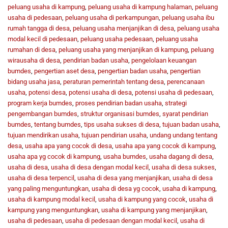
peluang usaha di kampung
,
peluang usaha di kampung halaman
,
peluang
usaha di pedesaan
,
peluang usaha di perkampungan
,
peluang usaha ibu
rumah tangga di desa
,
peluang usaha menjanjikan di desa
,
peluang usaha
modal kecil di pedesaan
,
peluang usaha pedesaan
,
peluang usaha
rumahan di desa
,
peluang usaha yang menjanjikan di kampung
,
peluang
wirausaha di desa
,
pendirian badan usaha
,
pengelolaan keuangan
bumdes
,
pengertian aset desa
,
pengertian badan usaha
,
pengertian
bidang usaha jasa
,
peraturan pemerintah tentang desa
,
perencanaan
usaha
,
potensi desa
,
potensi usaha di desa
,
potensi usaha di pedesaan
,
program kerja bumdes
,
proses pendirian badan usaha
,
strategi
pengembangan bumdes
,
struktur organisasi bumdes
,
syarat pendirian
bumdes
,
tentang bumdes
,
tips usaha sukses di desa
,
tujuan badan usaha
,
tujuan mendirikan usaha
,
tujuan pendirian usaha
,
undang undang tentang
desa
,
usaha apa yang cocok di desa
,
usaha apa yang cocok di kampung
,
usaha apa yg cocok di kampung
,
usaha bumdes
,
usaha dagang di desa
,
usaha di desa
,
usaha di desa dengan modal kecil
,
usaha di desa sukses
,
usaha di desa terpencil
,
usaha di desa yang menjanjikan
,
usaha di desa
yang paling menguntungkan
,
usaha di desa yg cocok
,
usaha di kampung
,
usaha di kampung modal kecil
,
usaha di kampung yang cocok
,
usaha di
kampung yang menguntungkan
,
usaha di kampung yang menjanjikan
,
usaha di pedesaan
,
usaha di pedesaan dengan modal kecil
,
usaha di