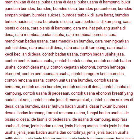
menjanjikan di desa
,
buka usaha di desa
,
buka usaha di kampung
,
buku
panduan bumdes
,
bumdes
,
bumdes desa
,
bumdes percontohan
,
bumdes
simpan pinjam
,
bumdes sukses
,
bumdes terbaik di jawa barat
,
bumdes
terbaik nasional
,
cara berbisnis di desa
,
cara berbisnis di kampung
,
cara
bisnis di desa
,
cara bisnis di kampung
,
cara melihat peluang usaha di
desa
,
cara membuat badan usaha
,
cara membuat bumdes
,
cara
mendirikan badan usaha
,
cara mendirikan bumdes
,
cara meningkatkan
potensi desa
,
cara usaha di desa
,
cara usaha di kampung
,
cara usaha
kecil kecilan di desa
,
contoh badan usaha
,
contoh badan usaha jasa
,
contoh bentuk badan usaha
,
contoh bentuk usaha
,
contoh contoh badan
usaha
,
contoh desa maju
,
contoh kegiatan ekonomi
,
contoh lembaga
ekonomi
,
contoh perencanaan usaha
,
contoh program kerja bumdes
,
contoh rencana usaha
,
contoh unit usaha bumdes
,
contoh usaha
bersama
,
contoh usaha bumdes
,
contoh usaha di desa
,
contoh usaha di
kampung
,
contoh usaha di pedesaan
,
contoh usaha ekonomi kreatif yang
sudah sukses
,
contoh usaha jasa di masyarakat
,
contoh usaha sukses di
desa
,
dana bumdes
,
dasar hukum badan usaha
,
dasar hukum bumdes
,
desa cibodas lembang
,
format rencana usaha
,
fungsi badan usaha
,
ide
bisnis di desa
,
ide bisnis di pedesaan
,
ide usaha di kampung
,
inspirasi
usaha di desa
,
jenis badan usaha
,
jenis bidang usaha
,
jenis jenis badan
usaha
,
jenis jenis badan usaha dan contohnya
,
jenis jenis badan usaha
milik desa
,
jenis jenis bidang usaha
,
jenis jenis kewirausahaan
,
jenis jenis