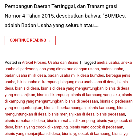
Pembangun Daerah Tertinggal, dan Transmigrasi
Nomor 4 Tahun 2015, desebutkan bahwa: “BUMDes,
adalah Badan Usaha yang seluruh atau…..
CONTINUE READING
→
Posted in
Artikel Proses
,
Usaha dan Bisnis
|
Tagged
aneka usaha
,
aneka
usaha di pedesaan
,
apa yang dimaksud dengan usaha
,
badan usaha
,
badan usaha milik desa
,
badan usaha milik desa bumdes
,
berbagai jenis
usaha
,
bikin usaha di kampung
,
bingung mau usaha apa di desa
,
bisnis
desa
,
bisnis di desa
,
bisnis di desa yang menguntungkan
,
bisnis di desa
yang menjanjikan
,
bisnis di kampung
,
bisnis di kampung yang laku
,
bisnis
di kampung yang menguntungkan
,
bisnis di pedesaan
,
bisnis di pedesaan
yang menguntungkan
,
bisnis di perkampungan
,
bisnis kampung
,
bisnis
menguntungkan di desa
,
bisnis menjanjikan di desa
,
bisnis pedesaan
,
bisnis rumahan di desa
,
bisnis rumahan di kampung
,
bisnis yang cocok di
desa
,
bisnis yang cocok di kampung
,
bisnis yang cocok di pedesaan
,
bisnis yang menjanjikan di desa
,
bisnis yg cocok di kampung
,
bisnis yg