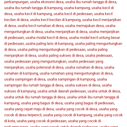
perkampungan
,
usaha ekonomi desa
,
usaha ibu rumah tangga di desa
,
usaha ibu rumah tangga di kampung
,
usaha kampung
,
usaha kecil di
desa
,
usaha kecil di kampung
,
usaha kecil di pedesaan
,
usaha kecil
kecilan di desa
,
usaha kecil kecilan di kampung
,
usaha kecil menjanjikan
di desa
,
usaha kecil rumahan di desa
,
usaha memajukan desa
,
usaha
menguntungkan di desa
,
usaha menjanjikan di desa
,
usaha menjanjikan
di pedesaan
,
usaha modal kecil di desa
,
usaha modal kecil untung besar
di pedesaan
,
usaha paling laris di kampung
,
usaha paling menguntungkan
di desa
,
usaha paling menguntungkan di pedesaan
,
usaha paling
menjanjikan di desa
,
usaha paling sukses di desa
,
usaha pedesaan
,
usaha pedesaan yang menguntungkan
,
usaha pedesaan yang
menjanjikan
,
usaha potensial di desa
,
usaha rumahan di desa
,
usaha
rumahan di kampung
,
usaha rumahan yang menguntungkan di desa
,
usaha sampingan di desa
,
usaha sampingan di kampung
,
usaha
sampingan ibu rumah tangga di desa
,
usaha sukses di desa
,
usaha
sukses di kampung
,
usaha untuk daerah pedesaan
,
usaha untuk di desa
,
usaha untuk ibu rumah tangga di desa
,
usaha untuk ibu rumah tangga di
kampung
,
usaha yang bagus di desa
,
usaha yang bagus di pedesaan
,
usaha yang cepat maju di desa
,
usaha yang cocok di desa
,
usaha yang
cocok di desa terpencil
,
usaha yang cocok di kampung
,
usaha yang cocok
di kota
,
usaha yang cocok di pedesaan
,
usaha yang cocok di
perkampungan
,
usaha yang cocok untuk daerah pedesaan
,
usaha yang