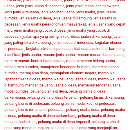
usaha
,
jenis jenis usaha di indonesia
,
jenis jenis usaha jasa pariwisata
,
jenis jenis wirausaha
,
jenis kegiatan usaha
,
jenis usaha
,
jenis usaha
bumdes
,
jenis usaha di desa
,
jenis usaha di kampung
,
jenis usaha di
pedesaan
,
jenis usaha perekonomian masyarakat
,
jenis usaha yang cepat
maju
,
jenis usaha yang cocok di desa
,
jenis usaha yang cocok di
pedesaan
,
jualan apa yang paling laku di desa
,
jualan di kampung
,
jualan
yang paling laku di kampung
,
jumlah desa di indonesia
,
kegiatan ekonomi
di pedesaan
,
kegiatan ekonomi pedesaan
,
kiat usaha sukses di kampung
,
klasifikasi jenis usaha
,
macam jenis usaha
,
macam macam badan usaha
,
macam macam bentuk badan usaha
,
macam macam bidang usaha
,
manajemen bumdes
,
manajemen keuangan bumdes
,
materi pelatihan
bumdes
,
memajukan desa
,
memajukan ekonomi negara
,
membuka
lapangan kerja didesa
,
membuka peluang usaha di desa
,
membuka usaha
di kampung
,
mencari peluang usaha di desa
,
menyusun rencana usaha
,
modal bumdes
,
peluang bisnis di desa
,
peluang bisnis di desa
berkembang
,
peluang bisnis di desa terpencil
,
peluang bisnis di kampung
,
peluang bisnis di pedesaan
,
peluang bisnis modal kecil di pedesaan
,
peluang bisnis rumahan di pedesaan
,
peluang usaha desa
,
peluang usaha
di desa
,
peluang usaha di desa berkembang
,
peluang usaha di desa
dengan modal kecil
,
peluang usaha di desa terpencil
,
peluang usaha di
desa yang menguntungkan
,
peluang usaha di desa yang menjanjikan
,