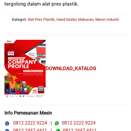
tergolong dalam alat pres plastik.
Kategori:
Alat Pres Plastik
,
Hand Sealer
,
Makanan
,
Mesin Industri
DOWNLOAD_KATALOG
Info Pemesanan Mesin
0812 2222 9224
|
0812 2222 9224
0812 2447 4411
|
0812 2447 4411