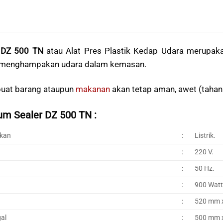
DZ 500 TN
atau Alat Pres Plastik Kedap Udara merupak
 menghampakan udara dalam kemasan.
uat barang ataupun
makanan
akan tetap aman, awet (tahan l
um Sealer DZ 500 TN :
akan
:
Listrik.
:
220 V.
:
50 Hz.
:
900 Watt
:
520 mm 
al
:
500 mm 