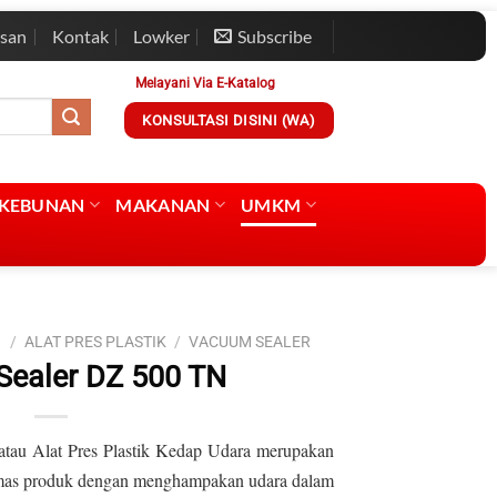
esan
Kontak
Lowker
Subscribe
Melayani Via E-Katalog
KONSULTASI DISINI (WA)
RKEBUNAN
MAKANAN
UMKM
I
/
ALAT PRES PLASTIK
/
VACUUM SEALER
ealer DZ 500 TN
tau Alat Pres Plastik Kedap Udara merupakan
emas produk dengan menghampakan udara dalam