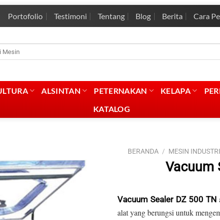
Portofolio
Testimoni
Tentang
Blog
Berita
Cara P
rian
:
ULTURA
ALSINTAN
PETERNAKAN
KELAPA
PE
KATALOG
BERANDA
/
MESIN INDUSTR
Vacuum S
a
Vacuum Sealer DZ 500 TN
alat yang berungsi untuk meng