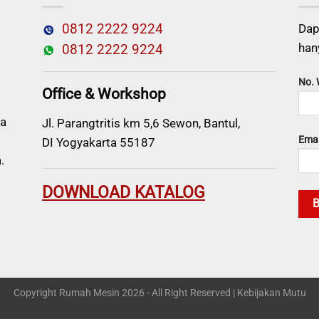
0812 2222 9224
Dap
han
0812 2222 9224
No.
Office & Workshop
a
Jl. Parangtritis km 5,6 Sewon, Bantul,
Emai
DI Yogyakarta 55187
.
DOWNLOAD KATALOG
Copyright Rumah Mesin 2026 - All Right Reserved |
Kebijakan Mutu