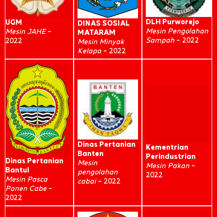
DLH Purworejo
UGM
DINAS SOSIAL
Mesin Pengolahan
Mesin JAHE
–
MATARAM
Sampah
– 2022
2022
Mesin Minyak
Kelapa
– 2022
Dinas Pertanian
Kementrian
Banten
Perindustrian
Dinas Pertanian
Mesin
Mesin Pakan
–
Bantul
pengolahan
2022
Mesin Pasca
cabai
– 2022
Panen Cabe
–
2022