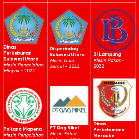
Dinas
Disperindag
Perkebunan
BI Lampung
Sulawesi Utara
Sulawesi Utara
Mesin Pakan
–
Mesin Gula
Mesin Pengolahan
2022
Semut
– 2022
Minyak
– 2022
Dinas
PT Gag Nikel
Poltana Mapena
Perkebunana
Mesin Sabut
Mesin Pengolahan
Merauke