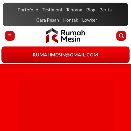
Portofolio
Testimoni
Tentang
Blog
Berita
Cara Pesan
Kontak
Lowker
RUMAHMESIN@GMAIL.COM