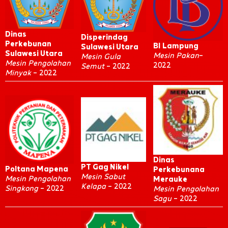
Dinas
Disperindag
Perkebunan
BI Lampung
Sulawesi Utara
Sulawesi Utara
Mesin Pakan
–
Mesin Gula
Mesin Pengolahan
2022
Semut
– 2022
Minyak
– 2022
Dinas
PT Gag Nikel
Poltana Mapena
Perkebunana
Mesin Sabut
Mesin Pengolahan
Merauke
Kelapa
– 2022
Singkong
– 2022
Mesin Pengolahan
Sagu
– 2022