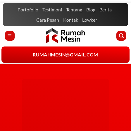
Portofolio
Testimoni
Tentang
Blog
Berita
Cara Pesan
Kontak
Lowker
RUMAHMESIN@GMAIL.COM