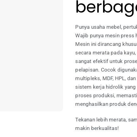
berbaga
Punya usaha mebel, pertuk
Wajib punya mesin press hi
Mesin ini dirancang khus
secara merata pada kayu, l
sangat efektif untuk pro
pelapisan. Cocok digunaka
multipleks, MDF, HPL, da
sistem kerja hidrolik yan
proses produksi, memasti
menghasilkan produk denga
Tekanan lebih merata, sam
makin berkualitas!