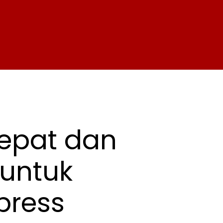
epat
dan
untuk
ress