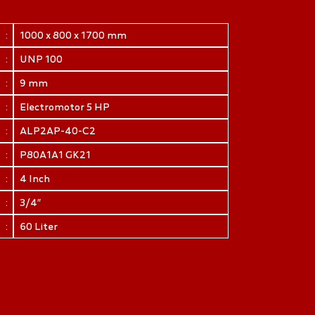
:
1000 x 800 x 1700 mm
:
UNP 100
:
9 mm
:
Electromotor 5 HP
:
ALP2AP-40-C2
:
P80A1A1 GK21
:
4 Inch
:
3/4″
:
60 Liter