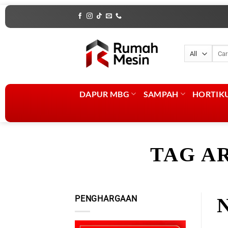
Skip
to
content
Penca
untuk
DAPUR MBG
SAMPAH
HORTIK
TAG A
PENGHARGAAN
N