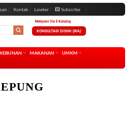
esan
Kontak
Lowker
Subscribe
Melayani Via E-Katalog
KONSULTASI DISINI (WA)
RKEBUNAN
MAKANAN
UMKM
TEPUNG