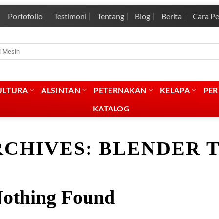
Portofolio
Testimoni
Tentang
Blog
Berita
Cara P
rian
:
ULTURA
ALSINTAN
PETERNAKAN
KELAPA
PE
KATALOG
RCHIVES:
BLENDER 
othing Found