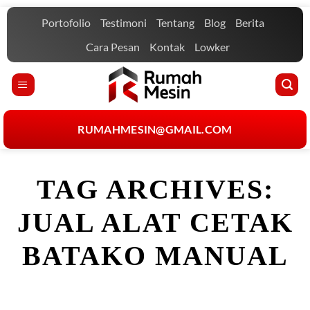
Skip
Portofolio
Testimoni
Tentang
Blog
Berita
to
content
Cara Pesan
Kontak
Lowker
RUMAHMESIN@GMAIL.COM
TAG ARCHIVES:
JUAL ALAT CETAK
BATAKO MANUAL