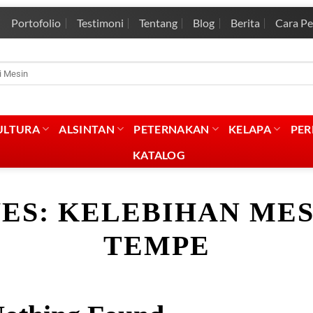
Portofolio
Testimoni
Tentang
Blog
Berita
Cara P
rian
:
ULTURA
ALSINTAN
PETERNAKAN
KELAPA
PE
KATALOG
VES:
KELEBIHAN MES
TEMPE