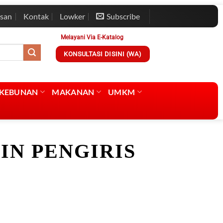
esan
Kontak
Lowker
Subscribe
Melayani Via E-Katalog
KONSULTASI DISINI (WA)
RKEBUNAN
MAKANAN
UMKM
IN PENGIRIS