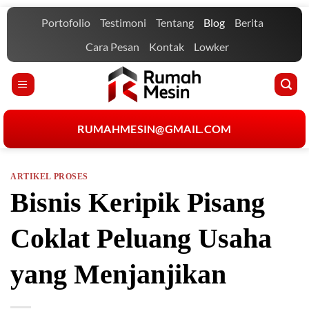
Skip
Portofolio
Testimoni
Tentang
Blog
Berita
to
content
Cara Pesan
Kontak
Lowker
RUMAHMESIN@GMAIL.COM
ARTIKEL PROSES
Bisnis Keripik Pisang
Coklat Peluang Usaha
yang Menjanjikan