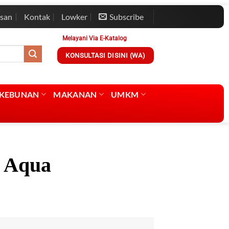
esan
Kontak
Lowker
Subscribe
Melayani Via E-Katalog
KONSULTASI DISINI (WA)
RKEBUNAN
MAKANAN
UMKM
l Aqua