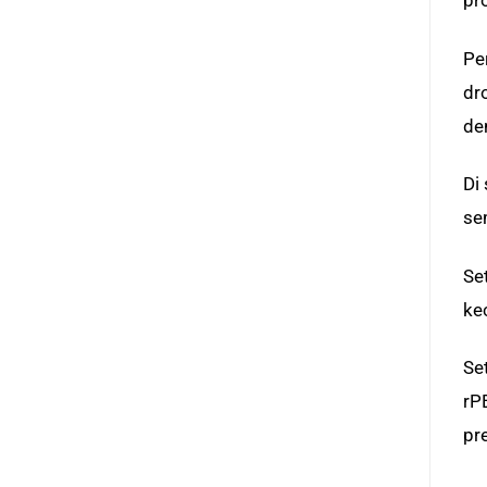
pr
Pe
dr
de
Di
se
Se
ke
Set
rP
pr