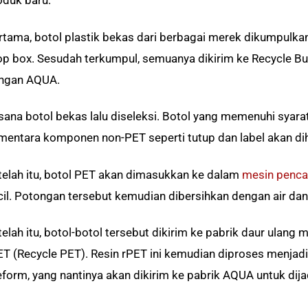
oduk baru.
rtama, botol plastik bekas dari berbagai merek dikumpulka
op box. Sesudah terkumpul, semuanya dikirim ke Recycle Bu
ngan AQUA.
 sana botol bekas lalu diseleksi. Botol yang memenuhi syara
mentara komponen non-PET seperti tutup dan label akan dih
telah itu, botol PET akan dimasukkan ke dalam
mesin penc
cil. Potongan tersebut kemudian dibersihkan dengan air dan
elah itu, botol-botol tersebut dikirim ke pabrik daur ulang 
ET (Recycle PET). Resin rPET ini kemudian diproses menjad
eform, yang nantinya akan dikirim ke pabrik AQUA untuk dija