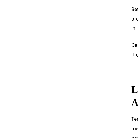
Set
pr
in
De
it
L
A
Te
me