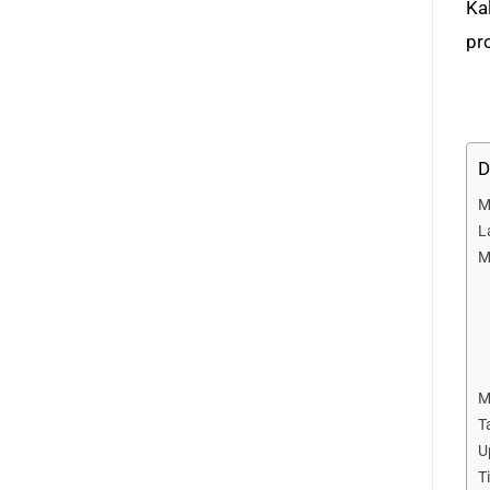
Ka
pr
D
M
L
M
M
T
U
T