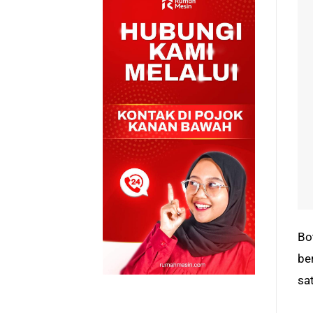
Bo
be
sa