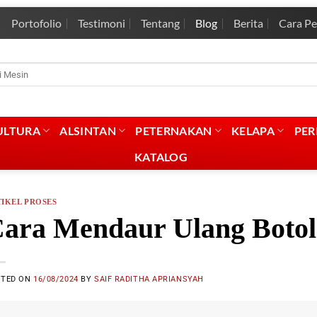
Portofolio
Testimoni
Tentang
Blog
Berita
Cara P
rian
:
ULTURA
ALSINTAN
PETERNAKAN
KELAPA
PE
KATALOG
IKEL PROSES
ara Mendaur Ulang Boto
STED ON
16/08/2024
BY
SAIF RADITHA APRIANSYAH