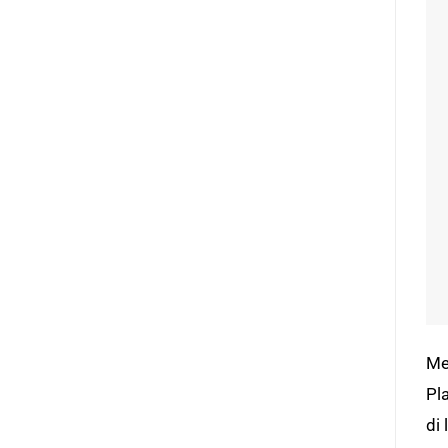
Me
Pla
di