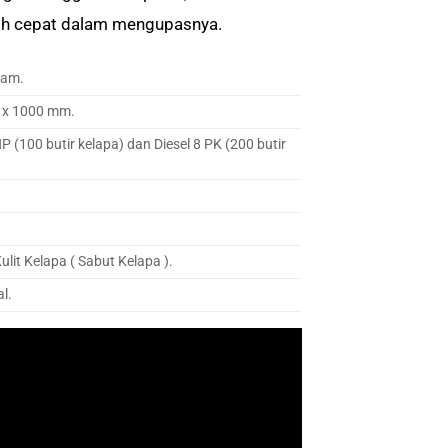
bih cepat dalam mengupasnya.
Jam.
 x 1000 mm.
P (100 butir kelapa) dan Diesel 8 PK (200 butir
it Kelapa ( Sabut Kelapa ).
al.