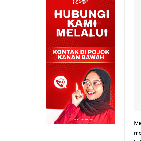
Me
men