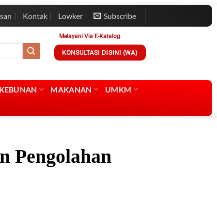
esan
Kontak
Lowker
Subscribe
Melayani Via E-Katalog
KONSULTASI DISINI (WA)
RKEBUNAN
MAKANAN
UMKM
in Pengolahan