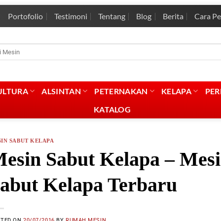
Portofolio
Testimoni
Tentang
Blog
Berita
Cara P
rian
:
ULTURA
ALSINTAN
PETERNAKAN
KELAPA
PE
KATALOG
IN SABUT KELAPA
esin Sabut Kelapa – Mes
abut Kelapa Terbaru
STED ON
20/07/2016
BY
RUMAH MESIN