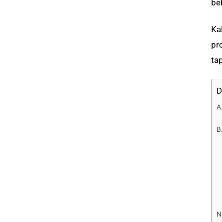
be
Ka
pr
ta
D
A
B
N