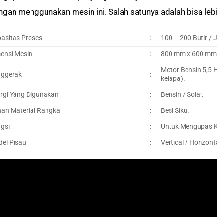
ngan menggunakan mesin ini. Salah satunya adalah bisa le
asitas Proses
:
100 – 200 Butir / 
ensi Mesin
:
800 mm x 600 mm
Motor Bensin 5,5 H
ggerak
:
kelapa).
rgi Yang Digunakan
:
Bensin / Solar.
an Material Rangka
:
Besi Siku.
gsi
:
Untuk Mengupas Kul
el Pisau
:
Vertical / Horizont