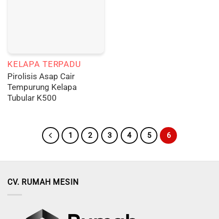
KELAPA TERPADU
Pirolisis Asap Cair
Tempurung Kelapa
Tubular K500
1
2
3
4
5
6
CV. RUMAH MESIN