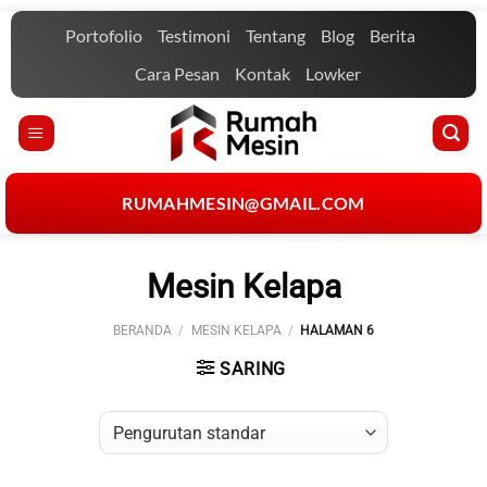
Skip
Portofolio
Testimoni
Tentang
Blog
Berita
to
content
Cara Pesan
Kontak
Lowker
RUMAHMESIN@GMAIL.COM
Mesin Kelapa
BERANDA
/
MESIN KELAPA
/
HALAMAN 6
SARING