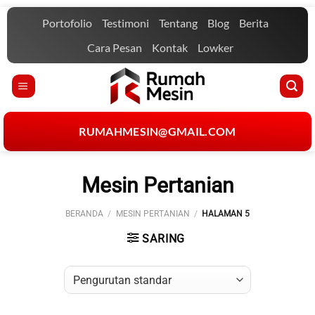
Skip
Portofolio
Testimoni
Tentang
Blog
Berita
to
content
Cara Pesan
Kontak
Lowker
RUMAHMESIN@GMAIL.COM
Mesin Pertanian
BERANDA
/
MESIN PERTANIAN
/
HALAMAN 5
SARING