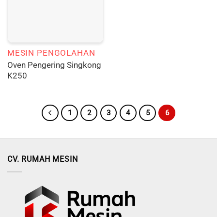
MESIN PENGOLAHAN
Oven Pengering Singkong
K250
1
2
3
4
5
6
CV. RUMAH MESIN