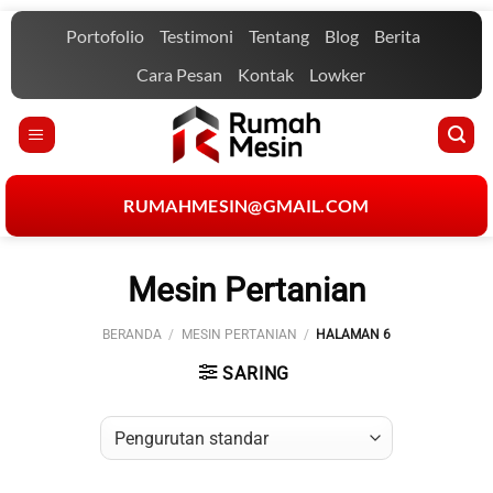
Skip
Portofolio
Testimoni
Tentang
Blog
Berita
to
content
Cara Pesan
Kontak
Lowker
RUMAHMESIN@GMAIL.COM
Mesin Pertanian
BERANDA
/
MESIN PERTANIAN
/
HALAMAN 6
SARING