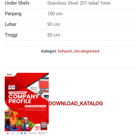
Under Shelv
Stainless Steel 201 tebal 1mm
Panjang
100 cm
Lebar
90 cm
Tinggi
50 cm
Kategori:
Exhaust
,
Uncategorized
DOWNLOAD_KATALOG