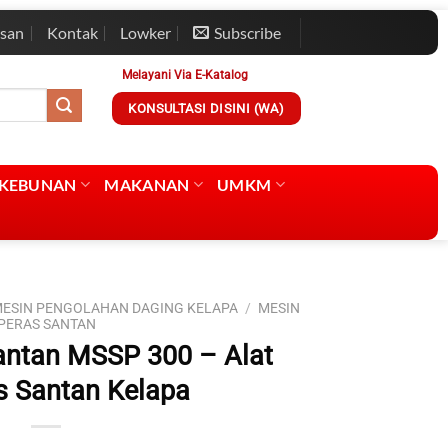
esan
Kontak
Lowker
Subscribe
Melayani Via E-Katalog
KONSULTASI DISINI (WA)
RKEBUNAN
MAKANAN
UMKM
ESIN PENGOLAHAN DAGING KELAPA
/
MESIN
PERAS SANTAN
antan MSSP 300 – Alat
 Santan Kelapa