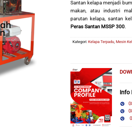
Santan kelapa menjadi bu
makan, atau industri m
parutan kelapa, santan k
Peras Santan MSSP 300
.
Kategori:
Kelapa Terpadu
,
Mesin Ke
DOW
Info
08
08
08