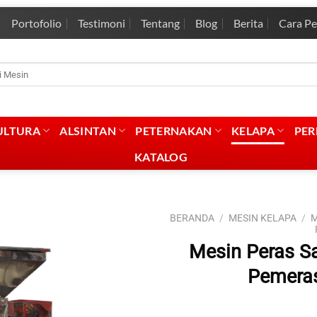
Portofolio
Testimoni
Tentang
Blog
Berita
Cara P
rian
:
ULTURA
ALSINTAN
PETERNAKAN
KELAPA
PE
KATALOG
BERANDA
/
MESIN KELAPA
/
M
Mesin Peras S
Pemeras