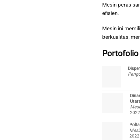
Mesin peras sa
efisien.
Mesin ini memi
berkualitas, me
Portofolio
Dispe
Pengo
Dina
Utar
Mesi
2022
Polt
Mesi
2022