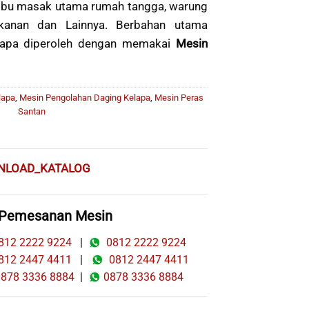
mbu masak utama rumah tangga, warung
akanan dan Lainnya. Berbahan utama
elapa diperoleh dengan memakai
Mesin
lapa
,
Mesin Pengolahan Daging Kelapa
,
Mesin Peras
Santan
NLOAD_KATALOG
 Pemesanan Mesin
12 2222 9224
|
0812 2222 9224
12 2447 4411
|
0812 2447 4411
78 3336 8884
|
0878 3336 8884