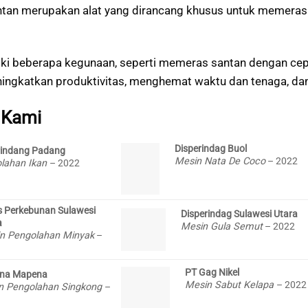
ntan merupakan alat yang dirancang khusus untuk memeras
liki beberapa kegunaan, seperti memeras santan dengan ce
ningkatkan produktivitas, menghemat waktu dan tenaga, da
 Kami
Disperindag Buol
rindang Padang
Mesin Nata De Coco
– 2022
lahan Ikan
– 2022
s Perkebunan Sulawesi
Disperindag Sulawesi Utara
a
Mesin Gula Semut
– 2022
n Pengolahan Minyak
–
PT Gag Nikel
ana Mapena
Mesin Sabut Kelapa
– 2022
n Pengolahan Singkong
–