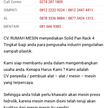
Call Center
:
0274 287 1809
.
SIMPATI
:
0812 2222 9224
/
0812 2447 4411
.
XL
:
0878 3336 8884
/
0877 3424 1313
.
MENTARI
:
081 666 9383
.
CV. RUMAH MESIN menyediakan Solid Pan Rack 4
Tingkat bagi anda para pengusaha industri pengolahan
sampah plastik.
Kami siap membantu anda dalam mengembangkan
usaha anda. Kenapa Harus Kami ? Kami adalah
CV penyedia / pembuat alat – alat / mesin – mesin
yang terpercaya.
Sehingga anda tidak perlu khawatir akan mesin press
hidrolik, karena mesin mesin disini telah teruji akan
kualitas dari mesin mesin itu sendiri.