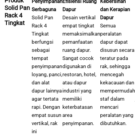
Produk
Penyimpanan
Efisiensi Ruang
Kebersihan
Solid Pan
Serbaguna
Dapur
dan Kerapian
Rack 4
Solid Pan
Desain vertikal
Dapur
Tingkat
Rack 4
empat tingkat
Semua
Tingkat
memaksimalkan
peralatan
berfungsi
pemanfaatan
dapur dapat
sebagai
ruang dapur.
disusun secara
tempat
Sangat cocok
teratur pada
penyimpanan
digunakan di
rak, sehingga
loyang, panci,
restoran, hotel,
mencegah
dan alat
atau dapur
kekacauan dan
dapur lainnya
industri yang
mempermudah
agar tertata
memiliki
staf dalam
rapi. Dengan
keterbatasan
mencari
empat susun
area
peralatan yang
vertikal, rak
penyimpanan.
dibutuhkan.
ini