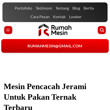
Skip
Portofolio
Testimoni
Tentang
Blog
Berita
to
content
Cara Pesan
Kontak
Lowker
RUMAHMESIN@GMAIL.COM
Mesin Pencacah Jerami
Untuk Pakan Ternak
Terbaru