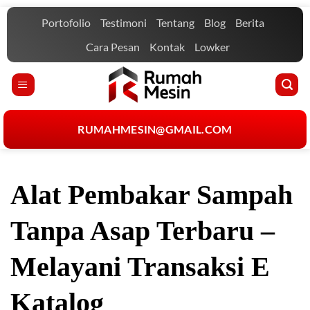
Skip
Portofolio
Testimoni
Tentang
Blog
Berita
to
content
Cara Pesan
Kontak
Lowker
RUMAHMESIN@GMAIL.COM
Alat Pembakar Sampah
Tanpa Asap Terbaru –
Melayani Transaksi E
Katalog