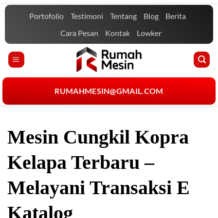
Skip
Portofolio
Testimoni
Tentang
Blog
Berita
to
content
Cara Pesan
Kontak
Lowker
RUMAHMESIN@GMAIL.COM
Mesin Cungkil Kopra
Kelapa Terbaru –
Melayani Transaksi E
Katalog