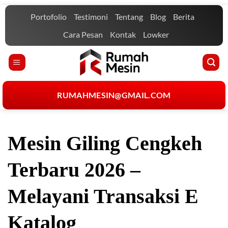
Skip
Portofolio
Testimoni
Tentang
Blog
Berita
to
content
Cara Pesan
Kontak
Lowker
RUMAHMESIN@GMAIL.COM
Mesin Giling Cengkeh
Terbaru 2026 –
Melayani Transaksi E
Katalog